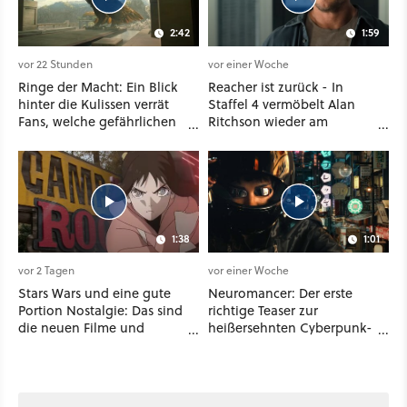
2:42
1:59
vor 22 Stunden
vor einer Woche
Ringe der Macht: Ein Blick
Reacher ist zurück - In
hinter die Kulissen verrät
Staffel 4 vermöbelt Alan
Fans, welche gefährlichen
Ritchson wieder am
Wesen in Staffel 3 auf sie
laufenden Band Verbrecher
warten
und legt sich sogar mit der
CIA an
1:38
1:01
vor 2 Tagen
vor einer Woche
Stars Wars und eine gute
Neuromancer: Der erste
Portion Nostalgie: Das sind
richtige Teaser zur
die neuen Filme und
heißersehnten Cyberpunk-
Serien im August auf
Serie ist da - und wir
Disney Plus
wissen auch endlich, wann
sie startet