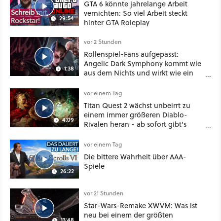
GTA 6 könnte jahrelange Arbeit
vernichten: So viel Arbeit steckt
29:54
hinter GTA Roleplay
vor 2 Stunden
Rollenspiel-Fans aufgepasst:
Angelic Dark Symphony kommt wie
1:38
aus dem Nichts und wirkt wie ein
Mix aus Baldur's Gate 3, XCOM und
Mass Effect
vor einem Tag
Titan Quest 2 wächst unbeirrt zu
einem immer größeren Diablo-
4:09
Rivalen heran - ab sofort gibt's
sogar eine richtige Beschwörer-
Klasse
vor einem Tag
Die bittere Wahrheit über AAA-
Spiele
26:22
vor 21 Stunden
Star-Wars-Remake XWVM: Was ist
neu bei einem der größten
13:48