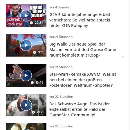
Mix aus Baldur's Gate 3, XCOM und
Mass Effect
vor 4 Stunden
GTA 6 könnte jahrelange Arbeit
vernichten: So viel Arbeit steckt
29:54
hinter GTA Roleplay
vor 21 Stunden
Big Walk: Das neue Spiel der
Macher von Untitled Goose Game
3:51
räumt komplett mit Koop-
Konventionen auf
vor 21 Stunden
Star-Wars-Remake XWVM: Was ist
neu bei einem der größten
13:48
kostenlosen Weltraum-Shooter?
vor 22 Stunden
Das Schwarze Auge: Das ist der
erste selbst erstellte Held der
21:21
GameStar-Community!
vor 23 Stunden