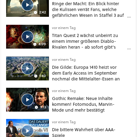
Ringe der Macht: Ein Blick hinter
die Kulissen verrät Fans, welche
2:42
gefährlichen Wesen in Staffel 3 auf
sie warten
vor einem Tag
Titan Quest 2 wächst unbeirrt zu
einem immer größeren Diablo-
4:09
Rivalen heran - ab sofort gibt's
sogar eine richtige Beschwörer-
Klasse
vor einem Tag
Die Gilde: Europa 1410 heizt vor
dem Early Access im September
1:40
nochmal die Mittelalter-Essen an
vor einem Tag
Gothic Remake: Neue Inhalte
kommen! Fotomodus, Marvin-
3:13
Mode und mehr bestätigt
vor einem Tag
Die bittere Wahrheit über AAA-
Spiele