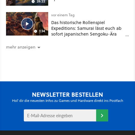
26:22
vor einem Tag
Das historische Rollenspiel
Expeditions: Samurai lässt euch ab
1:34
sofort japanischen Sengoku-Ära
aufmischen - wahlweise mit Gewalt
oder Diplomatie
mehr anzeigen
NEWSLETTER BESTELLEN
Hol' dir die neuesten Infos zu Games und Hardware direkt ins Postfach