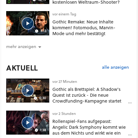
kostenlosen Weltraum-Shooter?
vor einem Tag
Gothic Remake: Neue Inhalte
kommen! Fotomodus, Marvin-
3:13
Mode und mehr bestätigt
mehr anzeigen
AKTUELL
alle anzeigen
vor 27 Minuten
Gothic als Brettspiel: A Shadow's
Quest ist zurück - Die neue
0:30
Crowdfunding-Kampagne startet
im September
vor 2 Stunden
Rollenspiel-Fans aufgepasst:
Angelic Dark Symphony kommt wie
1:38
aus dem Nichts und wirkt wie ein