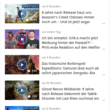
vor 5 Stunden
8 Jahre nach Release haut uns
Assassin's Creed Odyssey immer
14:45
noch um - Und ist jetzt sogar
besser!
vor einem Tag
Ich bin entsetzt: GTA 6 macht jetzt
Werbung hinter der Paywall?! -
2:22
Phils erste Reaktion auf den Netflix-
Deal
vor 5 Stunden
Das historische Rollenspiel
Expeditions: Samurai lässt euch ab
1:34
sofort japanischen Sengoku-Ära
aufmischen - wahlweise mit Gewalt
oder Diplomatie
vor 10 Stunden
Ghost Recon Wildlands: 9 Jahre
nach Release bekommt der Taktik-
1:33
Shooter mit Last Rites nochmal ein
dickes Update
vor 2 Stunden