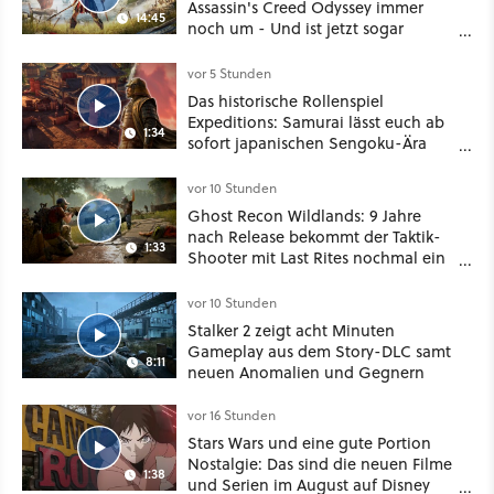
Assassin's Creed Odyssey immer
14:45
noch um - Und ist jetzt sogar
besser!
vor 5 Stunden
Das historische Rollenspiel
Expeditions: Samurai lässt euch ab
1:34
sofort japanischen Sengoku-Ära
aufmischen - wahlweise mit Gewalt
oder Diplomatie
vor 10 Stunden
Ghost Recon Wildlands: 9 Jahre
nach Release bekommt der Taktik-
1:33
Shooter mit Last Rites nochmal ein
dickes Update
vor 10 Stunden
Stalker 2 zeigt acht Minuten
Gameplay aus dem Story-DLC samt
8:11
neuen Anomalien und Gegnern
vor 16 Stunden
Stars Wars und eine gute Portion
Nostalgie: Das sind die neuen Filme
1:38
und Serien im August auf Disney