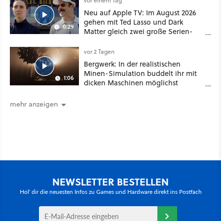
vor einem Tag
Neu auf Apple TV: Im August 2026
gehen mit Ted Lasso und Dark
0:29
Matter gleich zwei große Serien-
Highlights weiter
vor 2 Tagen
Bergwerk: In der realistischen
Minen-Simulation buddelt ihr mit
1:06
dicken Maschinen möglichst
vorsichtig Kohle aus
mehr anzeigen
NEWSLETTER BESTELLEN
Hol' dir die neuesten Infos zu Games und Hardware direkt ins Postfach