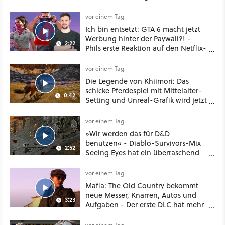
Plus
vor einem Tag
Ich bin entsetzt: GTA 6 macht jetzt
Werbung hinter der Paywall?! -
2:22
Phils erste Reaktion auf den Netflix-
Deal
vor einem Tag
Die Legende von Khiimori: Das
schicke Pferdespiel mit Mittelalter-
0:42
Setting und Unreal-Grafik wird jetzt
noch größer und gefährlicher
vor einem Tag
»Wir werden das für D&D
benutzen« - Diablo-Survivors-Mix
2:52
Seeing Eyes hat ein überraschend
nützliches Map-Tool
vor einem Tag
Mafia: The Old Country bekommt
neue Messer, Knarren, Autos und
3:23
Aufgaben - Der erste DLC hat mehr
dabei als nur Story