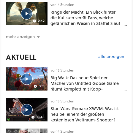
vor 14 Stunden
Ringe der Macht: Ein Blick hinter
die Kulissen verrät Fans, welche
2:42
gefährlichen Wesen in Staffel 3 auf
sie warten
mehr anzeigen
AKTUELL
alle anzeigen
vor 13 Stunden
Big Walk: Das neue Spiel der
Macher von Untitled Goose Game
3:51
räumt komplett mit Koop-
Konventionen auf
vor 13 Stunden
Star-Wars-Remake XWVM: Was ist
neu bei einem der größten
13:48
kostenlosen Weltraum-Shooter?
vor 14 Stunden