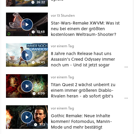
26:22
vor 13 Stunden
Star-Wars-Remake XWVM: Was ist
neu bei einem der größten
13:48
kostenlosen Weltraum-Shooter?
vor einem Tag
8 Jahre nach Release haut uns
Assassin's Creed Odyssey immer
14:45
noch um - Und ist jetzt sogar
besser!
vor einem Tag
Titan Quest 2 wächst unbeirrt zu
einem immer größeren Diablo-
4:09
Rivalen heran - ab sofort gibt's
sogar eine richtige Beschwörer-
Klasse
vor einem Tag
Gothic Remake: Neue Inhalte
kommen! Fotomodus, Marvin-
3:13
Mode und mehr bestätigt