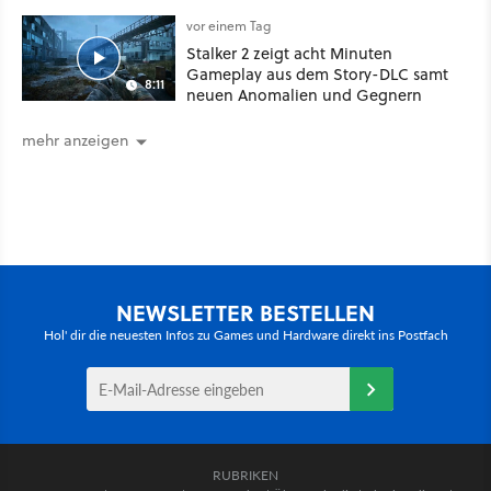
dickes Update
vor einem Tag
Stalker 2 zeigt acht Minuten
Gameplay aus dem Story-DLC samt
8:11
neuen Anomalien und Gegnern
mehr anzeigen
NEWSLETTER BESTELLEN
Hol' dir die neuesten Infos zu Games und Hardware direkt ins Postfach
RUBRIKEN