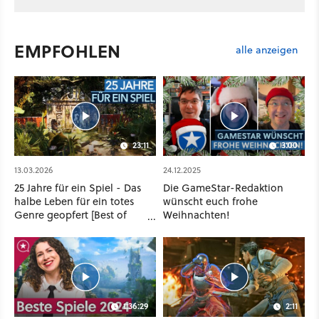
EMPFOHLEN
alle anzeigen
23:11
3:00
13.03.2026
24.12.2025
25 Jahre für ein Spiel - Das
Die GameStar-Redaktion
halbe Leben für ein totes
wünscht euch frohe
Genre geopfert [Best of
Weihnachten!
GameStar]
1:36:29
2:11