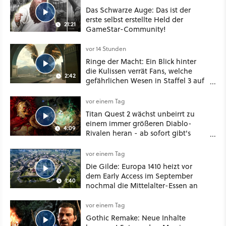
Das Schwarze Auge: Das ist der
erste selbst erstellte Held der
21:21
GameStar-Community!
vor 14 Stunden
Ringe der Macht: Ein Blick hinter
die Kulissen verrät Fans, welche
2:42
gefährlichen Wesen in Staffel 3 auf
sie warten
vor einem Tag
Titan Quest 2 wächst unbeirrt zu
einem immer größeren Diablo-
4:09
Rivalen heran - ab sofort gibt's
sogar eine richtige Beschwörer-
Klasse
vor einem Tag
Die Gilde: Europa 1410 heizt vor
dem Early Access im September
1:40
nochmal die Mittelalter-Essen an
vor einem Tag
Gothic Remake: Neue Inhalte