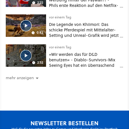
2:22
Phils erste Reaktion auf den Netflix-
Deal
vor einem Tag
Die Legende von Khiimori: Das
schicke Pferdespiel mit Mittelalter-
0:42
Setting und Unreal-Grafik wird jetzt
noch größer und gefährlicher
vor einem Tag
»Wir werden das für D&D
benutzen« - Diablo-Survivors-Mix
2:52
Seeing Eyes hat ein überraschend
nützliches Map-Tool
mehr anzeigen
NEWSLETTER BESTELLEN
Hol' dir die neuesten Infos zu Games und Hardware direkt ins Postfach