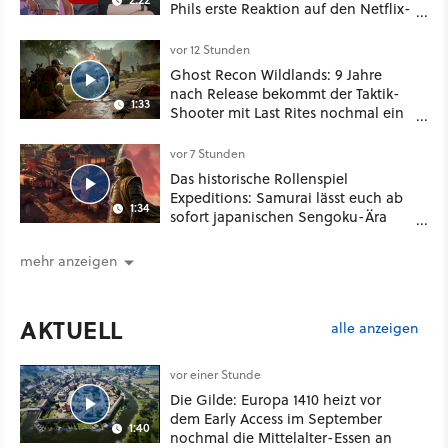
Phils erste Reaktion auf den Netflix-
Deal
vor 12 Stunden
Ghost Recon Wildlands: 9 Jahre
nach Release bekommt der Taktik-
1:33
Shooter mit Last Rites nochmal ein
dickes Update
vor 7 Stunden
Das historische Rollenspiel
Expeditions: Samurai lässt euch ab
1:34
sofort japanischen Sengoku-Ära
aufmischen - wahlweise mit Gewalt
oder Diplomatie
mehr anzeigen
AKTUELL
alle anzeigen
vor einer Stunde
Die Gilde: Europa 1410 heizt vor
dem Early Access im September
1:40
nochmal die Mittelalter-Essen an