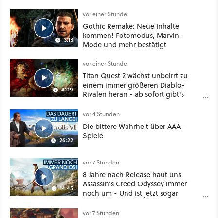
vor einer Stunde
Gothic Remake: Neue Inhalte
kommen! Fotomodus, Marvin-
3:13
Mode und mehr bestätigt
vor einer Stunde
Titan Quest 2 wächst unbeirrt zu
einem immer größeren Diablo-
4:09
Rivalen heran - ab sofort gibt's
sogar eine richtige Beschwörer-
Klasse
vor 4 Stunden
Die bittere Wahrheit über AAA-
Spiele
26:22
vor 7 Stunden
8 Jahre nach Release haut uns
Assassin's Creed Odyssey immer
14:45
noch um - Und ist jetzt sogar
besser!
vor 7 Stunden