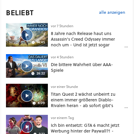
BELIEBT
alle anzeigen
vor 7 Stunden
8 Jahre nach Release haut uns
Assassin's Creed Odyssey immer
14:45
noch um - Und ist jetzt sogar
besser!
vor 4 Stunden
Die bittere Wahrheit über AAA-
Spiele
26:22
vor einer Stunde
Titan Quest 2 wächst unbeirrt zu
einem immer größeren Diablo-
4:09
Rivalen heran - ab sofort gibt's
sogar eine richtige Beschwörer-
Klasse
vor einem Tag
Ich bin entsetzt: GTA 6 macht jetzt
Werbung hinter der Paywall?! -
2:22