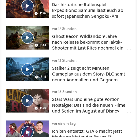
Das historische Rollenspiel
Expeditions: Samurai lässt euch ab
1:34
sofort japanischen Sengoku-Ära
aufmischen - wahlweise mit Gewalt
oder Diplomatie
vor 12 Stunden
Ghost Recon Wildlands: 9 Jahre
nach Release bekommt der Taktik-
1:33
Shooter mit Last Rites nochmal ein
dickes Update
vor 12 Stunden
Stalker 2 zeigt acht Minuten
Gameplay aus dem Story-DLC samt
8:11
neuen Anomalien und Gegnern
vor 18 Stunden
Stars Wars und eine gute Portion
Nostalgie: Das sind die neuen Filme
1:38
und Serien im August auf Disney
Plus
vor einem Tag
Ich bin entsetzt: GTA 6 macht jetzt
Werbung hinter der Paywall?! -