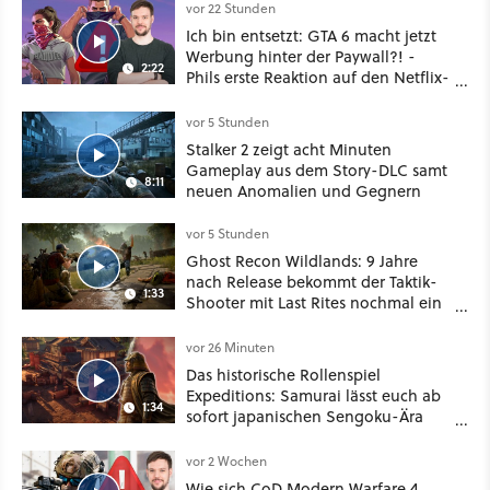
vor 22 Stunden
Ich bin entsetzt: GTA 6 macht jetzt
Werbung hinter der Paywall?! -
2:22
Phils erste Reaktion auf den Netflix-
Deal
vor 5 Stunden
Stalker 2 zeigt acht Minuten
Gameplay aus dem Story-DLC samt
8:11
neuen Anomalien und Gegnern
vor 5 Stunden
Ghost Recon Wildlands: 9 Jahre
nach Release bekommt der Taktik-
1:33
Shooter mit Last Rites nochmal ein
dickes Update
vor 26 Minuten
Das historische Rollenspiel
Expeditions: Samurai lässt euch ab
1:34
sofort japanischen Sengoku-Ära
aufmischen - wahlweise mit Gewalt
oder Diplomatie
vor 2 Wochen
Wie sich CoD Modern Warfare 4