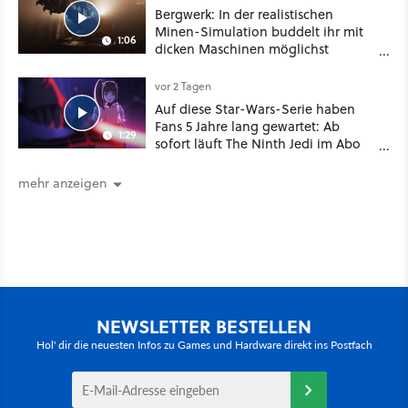
Bergwerk: In der realistischen
Minen-Simulation buddelt ihr mit
1:06
dicken Maschinen möglichst
vorsichtig Kohle aus
vor 2 Tagen
Auf diese Star-Wars-Serie haben
Fans 5 Jahre lang gewartet: Ab
1:29
sofort läuft The Ninth Jedi im Abo
bei Disney Plus
mehr anzeigen
NEWSLETTER BESTELLEN
Hol' dir die neuesten Infos zu Games und Hardware direkt ins Postfach