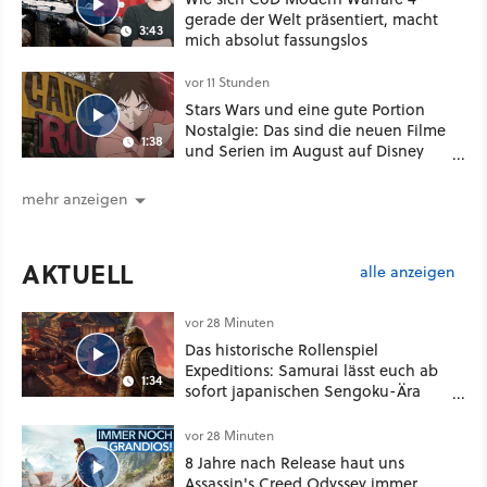
gerade der Welt präsentiert, macht
3:43
mich absolut fassungslos
vor 11 Stunden
Stars Wars und eine gute Portion
Nostalgie: Das sind die neuen Filme
1:38
und Serien im August auf Disney
Plus
mehr anzeigen
AKTUELL
alle anzeigen
vor 28 Minuten
Das historische Rollenspiel
Expeditions: Samurai lässt euch ab
1:34
sofort japanischen Sengoku-Ära
aufmischen - wahlweise mit Gewalt
oder Diplomatie
vor 28 Minuten
8 Jahre nach Release haut uns
Assassin's Creed Odyssey immer