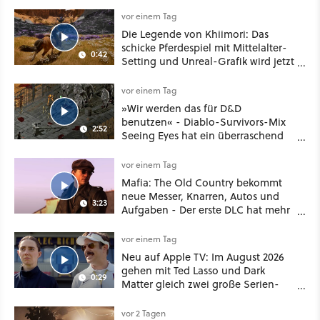
Deal
vor einem Tag
Die Legende von Khiimori: Das
schicke Pferdespiel mit Mittelalter-
0:42
Setting und Unreal-Grafik wird jetzt
noch größer und gefährlicher
vor einem Tag
»Wir werden das für D&D
benutzen« - Diablo-Survivors-Mix
2:52
Seeing Eyes hat ein überraschend
nützliches Map-Tool
vor einem Tag
Mafia: The Old Country bekommt
neue Messer, Knarren, Autos und
3:23
Aufgaben - Der erste DLC hat mehr
dabei als nur Story
vor einem Tag
Neu auf Apple TV: Im August 2026
gehen mit Ted Lasso und Dark
0:29
Matter gleich zwei große Serien-
Highlights weiter
vor 2 Tagen