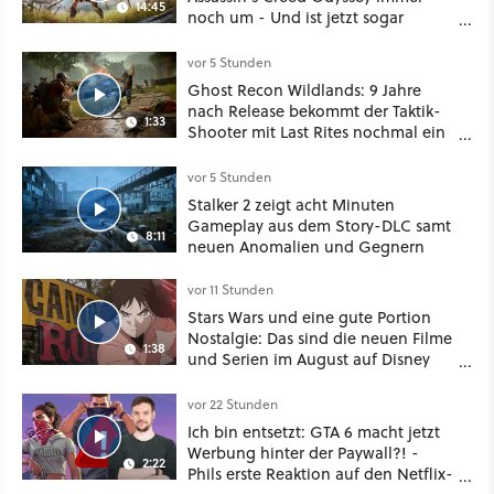
14:45
noch um - Und ist jetzt sogar
besser!
vor 5 Stunden
Ghost Recon Wildlands: 9 Jahre
nach Release bekommt der Taktik-
1:33
Shooter mit Last Rites nochmal ein
dickes Update
vor 5 Stunden
Stalker 2 zeigt acht Minuten
Gameplay aus dem Story-DLC samt
8:11
neuen Anomalien und Gegnern
vor 11 Stunden
Stars Wars und eine gute Portion
Nostalgie: Das sind die neuen Filme
1:38
und Serien im August auf Disney
Plus
vor 22 Stunden
Ich bin entsetzt: GTA 6 macht jetzt
Werbung hinter der Paywall?! -
2:22
Phils erste Reaktion auf den Netflix-