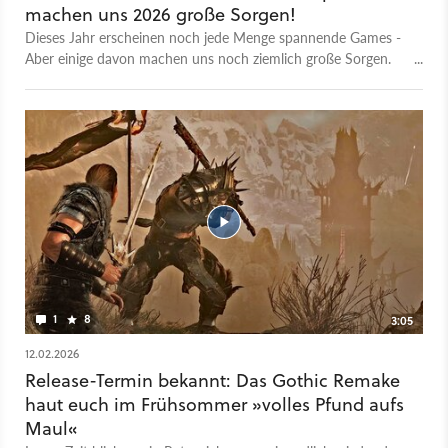
machen uns 2026 große Sorgen!
Dieses Jahr erscheinen noch jede Menge spannende Games -
Aber einige davon machen uns noch ziemlich große Sorgen.
Mal, weil sie oft verschoben wurde, mal wegen des
technischen Zustands und mal wegen der gesamten
Entwicklungsgeschichte dahiner. Aber seht selbst. Dies sind
unsere größten Gaming Sorgenkinder 2026, ob auf dem PC
via Steam und Epic, oder auf PlayStation 5, der Xbox Series
oder sogar der Nintendo Switch 2. 00:00 Intro 00:19
Greedfall: The Dying World 01:24 John Carpenter's Toxic
Commando 04:02 Crimson Desert 05:27 Screamer 07:30 Life
is Strange: Reunion 09:00 Pragmata 10:46 Directive 8020
12:02 007 First Light 13:53 Gothic 1 Remake 15:08 Control
Resonant 16:42 Zero Parades: For Dead Spies 19:06 Outro
1
8
3:05
12.02.2026
Release-Termin bekannt: Das Gothic Remake
haut euch im Frühsommer »volles Pfund aufs
Maul«