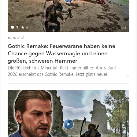
2
6
1:15
15.04.2026
Gothic Remake: Feuerwarane haben keine
Chance gegen Wassermagie und einen
großen, schweren Hammer
Die Rückkehr ins Minental rückt immer näher: Am 5. Juni
2026 erscheint das Gothic Remake. Jetzt gibt's neues
Gameplay zu sehen, unter anderem von den Kämpfen. 25
Jahre nach Gothic 1 legt Entwickler Alkimia Interactive großen
Wert darauf, dass sich das Spielgefühl trotz der modernen
Technik echt anfühlt. Das Kampfsystem wurde zwar
modernisiert, wirkt aber immer noch etwas unbeholfen. Mit
über 50 Stunden Spielzeit, neuen Quests und frischen Arealen
soll das Remake auch absolute Gothic-Experten noch
überraschen.