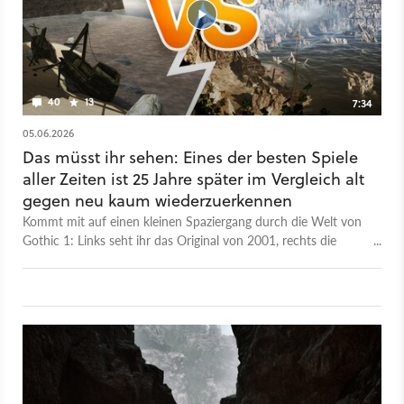
knacken, sodass sich weniger Scheiben gleichzeitig
verschieben und wir es insgesamt schon leichter haben. Wollt
ihr wissen, worauf ihr auf euren Diebestouren noch achten
müsst? Les unseren Guide!
40
13
7:34
05.06.2026
Das müsst ihr sehen: Eines der besten Spiele
aller Zeiten ist 25 Jahre später im Vergleich alt
gegen neu kaum wiederzuerkennen
Kommt mit auf einen kleinen Spaziergang durch die Welt von
Gothic 1: Links seht ihr das Original von 2001, rechts die
Neuauflage in Form des frisch erschienenen Remakes. Die
Welten sind sehr ähnlich aufgebaut, im Detail gibt es aber
immer wieder Abweichungen bei der genauen Gestaltung und
den Distanzen zwischen zwei Orten – vom generell riesigen
Grafikunterschied mal ganz abgesehen. Daher mussten wir in
den Szenen hier und da teils etwas springen, damit wir uns
stets möglichst an der gleichen Stelle im Original und im
Remake befinden. Da uns für das Remake außerdem keine