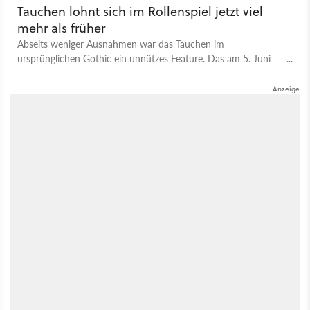
Tauchen lohnt sich im Rollenspiel jetzt viel
mehr als früher
Abseits weniger Ausnahmen war das Tauchen im
ursprünglichen Gothic ein unnützes Feature. Das am 5. Juni
2026 erscheinende Remake von Alkimia Interactive krempelt
diesen Bereich um und verleiht dem Minental eine neue Tiefe
- haha, sorry, der musste sein. Die Entwickler nutzen die
Technik nicht nur für hübsch animiertes Wasser. Wo früher
eine flache Textur den Boden markierte, warten nun handfeste
Gründe für einen Tauchgang. Im Gameplay-Video seht ihr eine
Quest, in der der namenlose Held ein gesunkenes
Schiffswrack erkunden musst. Wer unter Wasser auf eine
Truhe stößt, muss mit begrenztem Luftvorrat in einem
überarbeitetes Minispiel das Schloss knacken. Das Gothic
Remake will das bekannte Rollenspiel-Gerüst noch an vielen
anderen Stellen erweitern und das Erkunden der Barriere
lohnenswerter als je zuvor machen. Wenn ihr euch ab Juni auf
dem PC, der PlayStation 5 oder der Xbox Series X/S in das
Abenteuer stürzt, solltet ihr definitiv öfter den Kopf unter
Wasser stecken.