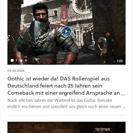
Gratis mehr FPS: Der Tuning-Guide gegen Ruckler - So findet
ihr die besten Waffen in Kapitel 1 - Der große Test zum
Rollenspiel macht es uns schwer
1
6
1:22
05.06.2026
Gothic ist wieder da! DAS Rollenspiel aus
Deutschland feiert nach 25 Jahren sein
Comeback mit einer ergreifend Ansprache an
die Fans
Nach etlichen Jahren der Warterei ist das Gothic Remake
endlich erschienen und spendiert uns gleich noch einen neuen
Trailer dazu. Das Besondere: Darin gibt es ein kleine,
mitreißende Ansprache, die wohl mitten aus dem Spiel
stammt. Die dürfte jedoch eine doppelte Bedeutung haben. In
Wirklichkeit wirkt sie wie eine Nachricht der Entwickler an die