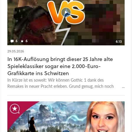
6
6
6:13
29.05.2026
In 16K-Auflösung bringt dieser 25 Jahre alte
Spieleklassiker sogar eine 2.000-Euro-
Grafikkarte ins Schwitzen
In Kürze ist es soweit: Wir können Gothic 1 dank des
Remakes in neuer Pracht erleben. Grund genug, mich noch
einmal dem Original aus dem Jahr 2001 zu widmen, denn wir
hatten noch eine Rechnung offen: Während es mir 2021 nicht
gelungen ist, Gothic 1 in 16K wirklich spielen zu können, sieht
das heute dank RTX 4090 mit wesentlich mehr VRAM anders
aus. Bei Ebay wechselt die GPU immer noch für etwa 2.000
Euro den Besitzer. Berauschend ist die Performance zwar
nicht, aber gut genug, um Gothic 1 zu zocken. Interessant ist