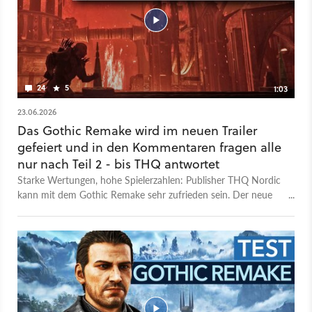
24
5
1:03
23.06.2026
Das Gothic Remake wird im neuen Trailer
gefeiert und in den Kommentaren fragen alle
nur nach Teil 2 - bis THQ antwortet
Starke Wertungen, hohe Spielerzahlen: Publisher THQ Nordic
kann mit dem Gothic Remake sehr zufrieden sein. Der neue
Trailer fasst die Situation nach Release zusammen und lässt
Tester und Spieler zu Wort kommen. In den Kommentaren
auf YouTube gibt's derweil nur ein Thema: Wann kommt das
Gothic 2 Remake? Ein User schrieb etwa: »Lest ihr das, THQ?
Ein Remake von Gothic 2! Los geht’s!« Die überraschende
Reaktion kam kurz danach vom offiziellen Account des
Publishers: »Ja, wir lesen das.« Gegenüber GameStar Plus
haben die Entwickler zum Gothic 2 Remake bereits Stellung