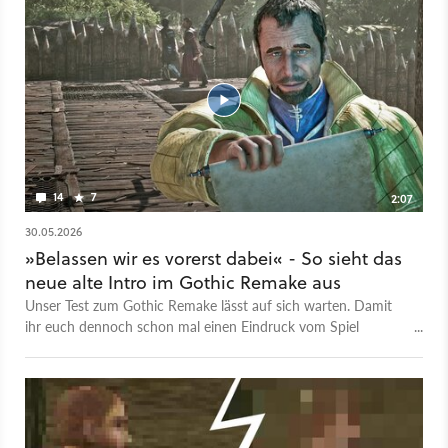
14
7
2:07
30.05.2026
»Belassen wir es vorerst dabei« - So sieht das
neue alte Intro im Gothic Remake aus
Unser Test zum Gothic Remake lässt auf sich warten. Damit
ihr euch dennoch schon mal einen Eindruck vom Spiel
verschaffen könnt, zeigen wir euch das überarbeitete Intro aus
der Vorschauversion. Die haben wir übrigens auch aus der
Perspektive eines Gothic-Veteranen gespielt und für sehr gut
befunden. Das Gothic Remake erscheint am 5. Juni 2026 für
PC, PlayStation 5 und Xbox Series X/S.