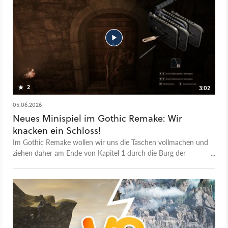
treuen Fans und das Spiel selbst, das es nach holprigen Jahren
doch noch ans Tageslicht geschafft hat. Aber seht, oder besser
hört, einfach selbst. Wenn ihr wissen wollt, ob sich das Gothic
Remake lohnt, schaut am besten in unserem ausführlichen
Test vorbei.
2
3:02
05.06.2026
Neues Minispiel im Gothic Remake: Wir
knacken ein Schloss!
Im Gothic Remake wollen wir uns die Taschen vollmachen und
ziehen daher am Ende von Kapitel 1 durch die Burg der
Erzbarone im Alten Lager. Erst hebeln wir das Schloss einer
Tür aus, dann machen wir uns an der Kiste mit Wertsachen zu
schaffen. Dabei erkennt ihr gut, wie die Mechanik zum
Schlösser knacken funktioniert: Wir müssen die horizontalen
Scheiben so ausrichten, dass die roten Pins aus den Löchern
gucken. Haben wir das bei allen Scheiben geschafft, öffnet
sich das Schloss. Wir sind bereits ein Meister im Schlösser