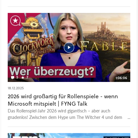
einen Ausblick auf das Inventar und zum Ende noch einen
Release-Termin. … Halt, Stop! Pustekuchen: Von einem
Release-Termin fehlt weiterhin jede Spur. Entsprechend fallen
auch die Reaktionen der Fangemeinde auf YouTube aus. Dort
lautet gefühlt jeder zweite Kommentar: »Wir brauchen ein
Release-Datum!«, »Wann erscheint das Spiel?!?!« oder »Gebt
uns einen Termin!!!«. Nun, wir haben leider auch keinen Termin
für euch. Aber Kopf hoch, es gibt ja immer noch die hübsche
Vegetation, die detaillierten NPCs, die bedrohlichen Monster …
5
7
1:06:06
18.12.2025
2026 wird großartig für Rollenspiele - wenn
Microsoft mitspielt | FYNG Talk
Das Rollenspiel-Jahr 2026 wird gigantisch – aber auch
gnadenlos! Zwischen dem Hype um The Witcher 4 und dem
Kult-Comeback von Gothic müssen wir uns entscheiden.
Deshalb spielen wir heute "Pick or Kill": Welches Game wird
gezockt, welches fliegt von der Festplatte? Gemeinsam mit