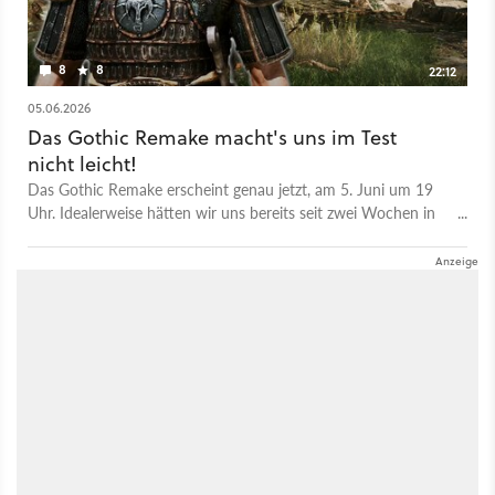
8
8
22:12
05.06.2026
Das Gothic Remake macht's uns im Test
nicht leicht!
Das Gothic Remake erscheint genau jetzt, am 5. Juni um 19
Uhr. Idealerweise hätten wir uns bereits seit zwei Wochen in
dem Rollenspiel ausgetobt. Leider kam die Testversion reichlich
spät und ihr fehlte auch immer noch ein wichtiges Update.
Das ganze Diebstahl-System war in unserer Fassung etwa
noch fehlerhaft. Deswegen kann ich euch an dieser Stelle
auch keinen Test anbieten, dafür aber einen ausführlichen
Ersteindruck mit haufenweise Erkenntnissen. Die wichtisgte
davon: Das Gothic Remake ist tatsächlich ein wirklich gutes
Spiel geworden, das auch nicht der technische Reinfall ist, den
ich befürchtet hatte. Trotzdem knabbern aktuell noch Bugs
und Balance-Probleme am Spielspaß. Was Entwickler Alkimia
Interactive noch alles angehen muss und was ihr sonst zum
Start übers Gothic Remake wissen solltet, zeige ich euch in