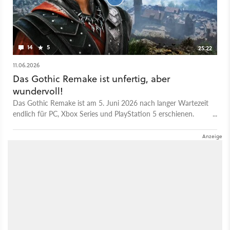
genommen. Was die GameStar-Redaktion sich für das Sequel
wünscht, lest ihr im großen Sammelartikel mit Meinungen der
Experten.
14
5
25:22
11.06.2026
Das Gothic Remake ist unfertig, aber
wundervoll!
Das Gothic Remake ist am 5. Juni 2026 nach langer Wartezeit
endlich für PC, Xbox Series und PlayStation 5 erschienen.
Zum Release selbst konnte ich noch kein abschließendes Urteil
fällen, da ich noch auf den Day One Patch gewartet habe.
Den habe ich nun ebenfalls noch einmal ausgiebig getestet
und kann nun endlich abschließend sagen: Das Gothic
Remake ist wirklich ein wunderbares Rollenspiel und eine tolle
Neuauflage eines Kultklassikers geworden. Doch auch mit
dem ersten großen Update ist auch klar: Fertig ist das Remake
immer noch nicht. Was das RPG gut hinbekommt, wo es noch
Nachholbedarf hat und für wen dieses Spiel eigentlich ist, das
zeige ich euch in diesem Video. 00:00 - Intro 01:12 - Kapitel 1: