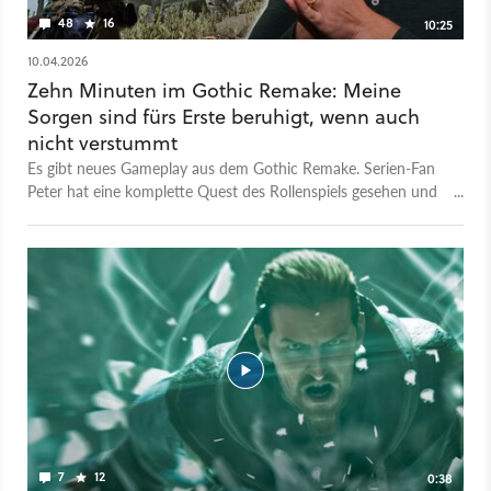
48
16
10:25
10.04.2026
Zehn Minuten im Gothic Remake: Meine
Sorgen sind fürs Erste beruhigt, wenn auch
nicht verstummt
Es gibt neues Gameplay aus dem Gothic Remake. Serien-Fan
Peter hat eine komplette Quest des Rollenspiels gesehen und
teilt seine Gedanken mit euch. In dem Auftrag mit
Wassermagier Myxier für den Söldner-Chef Lee aus dem Alten
Lager müssen Spieler auf Schatzsuche gehen. Doch das
begehrte magische Artefakt befindet sich unter der
Meeresoberfläche. So hat der Namenlose Gelegenheit, seine
neue Tauchfähigkeit im Remake auszuprobieren und sogar
noch bei angehaltenem Atem das Schlösser-knacken-Minispiel
zu absolvieren. In Gothic aus dem Jahr 2001 fand sich die
entsprechende Kiste noch über Wasser. Es sind solche kleinen
und größeren Änderungen an bestehenden Quests, die das
Gothic-Remake auch für Fans besonders machen sollen. Für
Peter gibt's im Gameplay schon viele Hinweise darauf, dass die
7
12
0:38
Neuinterpretation des Klassikers durch das spanische Studio