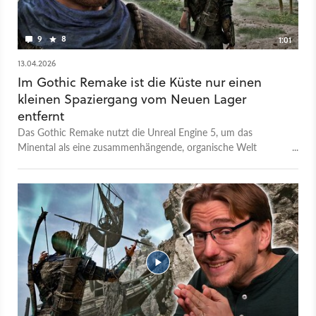
9
8
1:01
13.04.2026
Im Gothic Remake ist die Küste nur einen
kleinen Spaziergang vom Neuen Lager
entfernt
Das Gothic Remake nutzt die Unreal Engine 5, um das
Minental als eine zusammenhängende, organische Welt
darzustellen. In neuen Spielszenen wandert der namenlose
Held ohne Unterbrechung vom Neuen Lager bis an die Küste,
um dort einen Auftrag der Söldner zu erfüllen. Das
modernisierte Kampfsystem soll trotz der technischen
Generalüberholung seinen taktischen Wurzeln treu bleiben.
Am 5. Juni 2026 erscheint das Rollenspiel für PC, PlayStation
5 und Xbox Series X/S. Peter findet: Der Release im
Sommerloch könnte eine Chance sein.