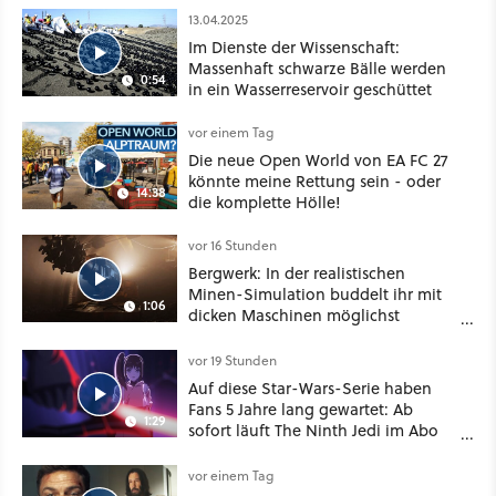
13.04.2025
Im Dienste der Wissenschaft:
Massenhaft schwarze Bälle werden
0:54
in ein Wasserreservoir geschüttet
vor einem Tag
Die neue Open World von EA FC 27
könnte meine Rettung sein - oder
14:38
die komplette Hölle!
vor 16 Stunden
Bergwerk: In der realistischen
Minen-Simulation buddelt ihr mit
1:06
dicken Maschinen möglichst
vorsichtig Kohle aus
vor 19 Stunden
Auf diese Star-Wars-Serie haben
Fans 5 Jahre lang gewartet: Ab
1:29
sofort läuft The Ninth Jedi im Abo
bei Disney Plus
vor einem Tag