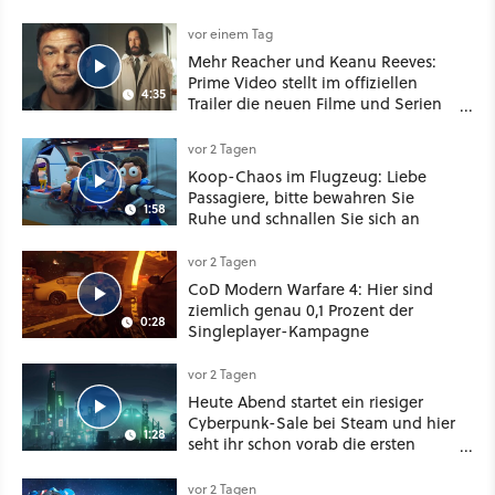
vor einem Tag
Mehr Reacher und Keanu Reeves:
Prime Video stellt im offiziellen
4:35
Trailer die neuen Filme und Serien
für August 2026 vor
vor 2 Tagen
Koop-Chaos im Flugzeug: Liebe
Passagiere, bitte bewahren Sie
1:58
Ruhe und schnallen Sie sich an
vor 2 Tagen
CoD Modern Warfare 4: Hier sind
ziemlich genau 0,1 Prozent der
0:28
Singleplayer-Kampagne
vor 2 Tagen
Heute Abend startet ein riesiger
Cyberpunk-Sale bei Steam und hier
1:28
seht ihr schon vorab die ersten
Angebote im Trailer
vor 2 Tagen