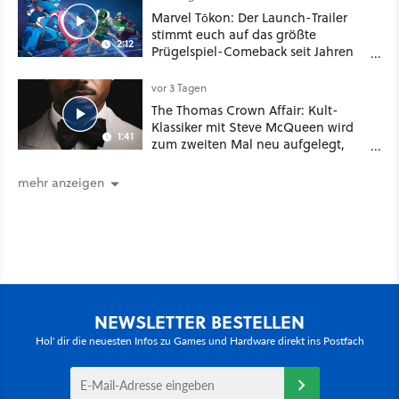
Marvel Tōkon: Der Launch-Trailer
stimmt euch auf das größte
2:12
Prügelspiel-Comeback seit Jahren
ein
vor 3 Tagen
The Thomas Crown Affair: Kult-
Klassiker mit Steve McQueen wird
1:41
zum zweiten Mal neu aufgelegt,
diesmal mit Marvel-Star Michael B.
Jordan
mehr anzeigen
NEWSLETTER BESTELLEN
Hol' dir die neuesten Infos zu Games und Hardware direkt ins Postfach