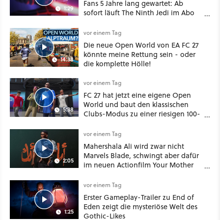
Fans 5 Jahre lang gewartet: Ab
1:29
sofort läuft The Ninth Jedi im Abo
bei Disney Plus
vor einem Tag
Die neue Open World von EA FC 27
könnte meine Rettung sein - oder
14:38
die komplette Hölle!
vor einem Tag
FC 27 hat jetzt eine eigene Open
World und baut den klassischen
5:38
Clubs-Modus zu einer riesigen 100-
Spieler-Sandbox aus
vor einem Tag
Mahershala Ali wird zwar nicht
Marvels Blade, schwingt aber dafür
2:05
im neuen Actionfilm Your Mother
Your Mother Your Mother das
Schwert
vor einem Tag
Erster Gameplay-Trailer zu End of
Eden zeigt die mysteriöse Welt des
1:25
Gothic-Likes