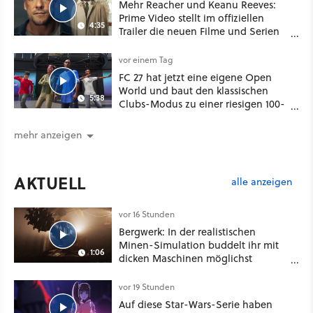
Mehr Reacher und Keanu Reeves:
Prime Video stellt im offiziellen
4:35
Trailer die neuen Filme und Serien
für August 2026 vor
vor einem Tag
FC 27 hat jetzt eine eigene Open
World und baut den klassischen
5:38
Clubs-Modus zu einer riesigen 100-
Spieler-Sandbox aus
mehr anzeigen
AKTUELL
alle anzeigen
vor 16 Stunden
Bergwerk: In der realistischen
Minen-Simulation buddelt ihr mit
1:06
dicken Maschinen möglichst
vorsichtig Kohle aus
vor 19 Stunden
Auf diese Star-Wars-Serie haben