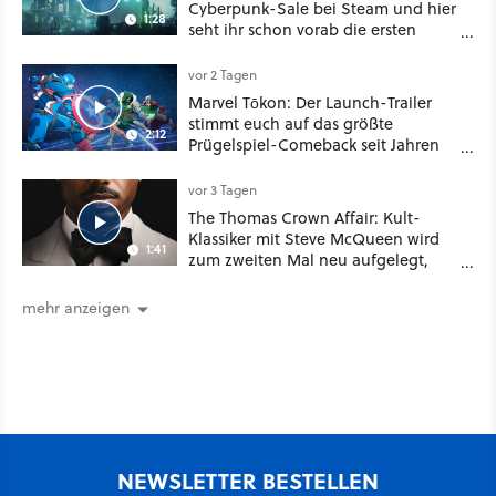
Cyberpunk-Sale bei Steam und hier
1:28
seht ihr schon vorab die ersten
Angebote im Trailer
vor 2 Tagen
Marvel Tōkon: Der Launch-Trailer
stimmt euch auf das größte
2:12
Prügelspiel-Comeback seit Jahren
ein
vor 3 Tagen
The Thomas Crown Affair: Kult-
Klassiker mit Steve McQueen wird
1:41
zum zweiten Mal neu aufgelegt,
diesmal mit Marvel-Star Michael B.
Jordan
mehr anzeigen
NEWSLETTER BESTELLEN