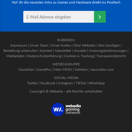
Hol' dir die neuesten Infos zu Games und Hardware direkt ins Postfach
RUBRIKEN
Impressum
|
Unser Team
|
Unser Kodex
|
Über Webedia
|
Abo kündigen
|
Bestellung widerrufen
|
Karriere
|
Newsletter
|
Kontakt
|
Nutzungsbestimmungen
|
Mediadaten
|
Datenschutzerklärung
|
Cookies & Tracking
|
Transparenzbericht
MEDIENGRUPPE
GameStar
|
GamePro
|
Mein MMO
|
GetHero
|
Jeuxvideo.com
SOCIAL MEDIA
Twitter
|
Facebook
|
Instagram
|
TikTok
|
WhatsApp
Copyright © Webedia - alle Rechte vorbehalten