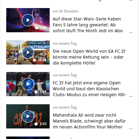
vorsichtig Kohle aus
vor 20 Stunden
Auf diese Star-Wars-Serie haben
Fans 5 Jahre lang gewartet: Ab
1:29
sofort läuft The Ninth Jedi im Abo
bei Disney Plus
vor einem Tag
Die neue Open World von EA FC 27
könnte meine Rettung sein - oder
14:38
die komplette Hölle!
vor einem Tag
FC 27 hat jetzt eine eigene Open
World und baut den klassischen
5:38
Clubs-Modus zu einer riesigen 100-
Spieler-Sandbox aus
vor einem Tag
Mahershala Ali wird zwar nicht
Marvels Blade, schwingt aber dafür
2:05
im neuen Actionfilm Your Mother
Your Mother Your Mother das
Schwert