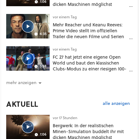
1:06
dicken Maschinen möglichst
vorsichtig Kohle aus
vor einem Tag
Mehr Reacher und Keanu Reeves:
Prime Video stellt im offiziellen
4:35
Trailer die neuen Filme und Serien
für August 2026 vor
vor einem Tag
FC 27 hat jetzt eine eigene Open
World und baut den klassischen
5:38
Clubs-Modus zu einer riesigen 100-
Spieler-Sandbox aus
mehr anzeigen
AKTUELL
alle anzeigen
vor 17 Stunden
Bergwerk: In der realistischen
Minen-Simulation buddelt ihr mit
1:06
dicken Maschinen möglichst