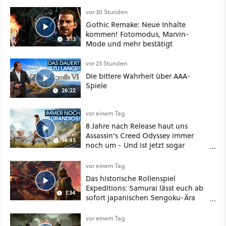
vor 20 Stunden
Gothic Remake: Neue Inhalte
kommen! Fotomodus, Marvin-
3:13
Mode und mehr bestätigt
vor 23 Stunden
Die bittere Wahrheit über AAA-
Spiele
26:22
vor einem Tag
8 Jahre nach Release haut uns
Assassin's Creed Odyssey immer
14:45
noch um - Und ist jetzt sogar
besser!
vor einem Tag
Das historische Rollenspiel
Expeditions: Samurai lässt euch ab
1:34
sofort japanischen Sengoku-Ära
aufmischen - wahlweise mit Gewalt
oder Diplomatie
vor einem Tag