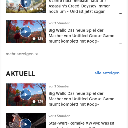
8 Jahre nach Release haut uns
Assassin's Creed Odyssey immer
14:45
noch um - Und ist jetzt sogar
besser!
vor 3 Stunden
Big Walk: Das neue Spiel der
Macher von Untitled Goose Game
3:51
räumt komplett mit Koop-
Konventionen auf
mehr anzeigen
AKTUELL
alle anzeigen
vor 3 Stunden
Big Walk: Das neue Spiel der
Macher von Untitled Goose Game
3:51
räumt komplett mit Koop-
Konventionen auf
vor 3 Stunden
Star-Wars-Remake XWVM: Was ist