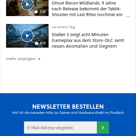
Ghost Recon Wildlands: 9 Jahre
nach Release bekommt der Taktik-
1:33
Shooter mit Last Rites nochmal ein
dickes Update
vor einem Tag
Stalker 2 zeigt acht Minuten
Gameplay aus dem Story-DLC samt
8:11
neuen Anomalien und Gegnern
mehr anzeigen
NEWSLETTER BESTELLEN
Hol' dir die neuesten Infos zu Games und Hardware direkt ins Postfach