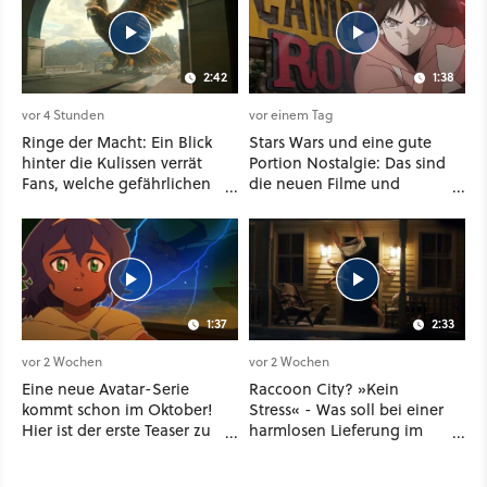
2:42
1:38
vor 4 Stunden
vor einem Tag
Ringe der Macht: Ein Blick
Stars Wars und eine gute
hinter die Kulissen verrät
Portion Nostalgie: Das sind
Fans, welche gefährlichen
die neuen Filme und
Wesen in Staffel 3 auf sie
Serien im August auf
warten
Disney Plus
1:37
2:33
vor 2 Wochen
vor 2 Wochen
Eine neue Avatar-Serie
Raccoon City? »Kein
kommt schon im Oktober!
Stress« - Was soll bei einer
Hier ist der erste Teaser zu
harmlosen Lieferung im
Seven Havens auf
neuen Resident-Evil-
Paramount Plus
Kinofilm schon