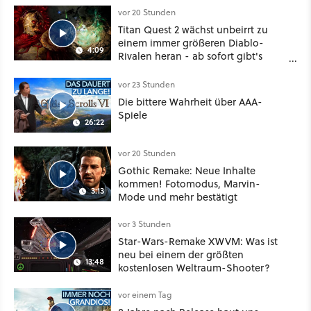
vor 20 Stunden
Titan Quest 2 wächst unbeirrt zu
einem immer größeren Diablo-
4:09
Rivalen heran - ab sofort gibt's
sogar eine richtige Beschwörer-
Klasse
vor 23 Stunden
Die bittere Wahrheit über AAA-
Spiele
26:22
vor 20 Stunden
Gothic Remake: Neue Inhalte
kommen! Fotomodus, Marvin-
3:13
Mode und mehr bestätigt
vor 3 Stunden
Star-Wars-Remake XWVM: Was ist
neu bei einem der größten
13:48
kostenlosen Weltraum-Shooter?
vor einem Tag