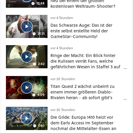
neu bei einem der größten
13:48
kostenlosen Weltraum-Shooter?
vor 4 Stunden
Das Schwarze Auge: Das ist der
erste selbst erstellte Held der
21:21
GameStar-Community!
vor 4 Stunden
Ringe der Macht: Ein Blick hinter
die Kulissen verrät Fans, welche
2:42
gefährlichen Wesen in Staffel 3 auf
sie warten
vor 20 Stunden
Titan Quest 2 wächst unbeirrt zu
einem immer größeren Diablo-
4:09
Rivalen heran - ab sofort gibt's
sogar eine richtige Beschwörer-
Klasse
vor 20 Stunden
Die Gilde: Europa 1410 heizt vor
dem Early Access im September
1:40
nochmal die Mittelalter-Essen an