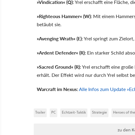
»Vindication« (Q):
Yrel erschafft eine Fläche, di
»Righteous Hammer« (W):
Mit einem Hammersc
betäubt sie.
»Avenging Wrath« (E):
Yrel springt zum Zielort
»Ardent Defender« (R):
Ein starker Schild abso
»Sacred Ground« (R):
Yrel erschafft eine große
erhält. Der Effekt wird nur durch Yrel selbst 
Warcraft im Nexus:
Alle Infos zum Update »Ec
Trailer
PC
Echtzeit-Taktik
Strategie
Heroes of th
zu den 