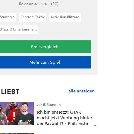
Release: 02.06.2015 (PC)
Strategie
Echtzeit-Taktik
Activision Blizzard
Blizzard Entertainment
Preisvergleich
Mehr zum Spiel
LIEBT
alle anzeigen
vor 15 Stunden
Ich bin entsetzt: GTA 6
macht jetzt Werbung hinter
71
5
2:22
der Paywall?! - Phils erste
Reaktion auf den Netflix-