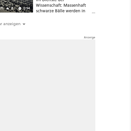
Wissenschaft: Massenhaft
71
8
0:54
schwarze Bälle werden in
ein Wasserreservoir
geschüttet
r anzeigen