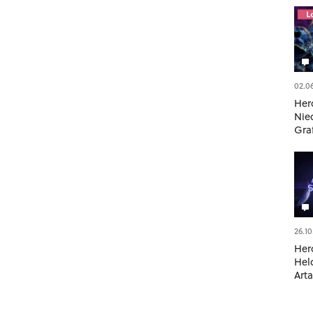
02.0
Her
Nie
Gra
im 
26.10
Her
Hel
Arta
Kri