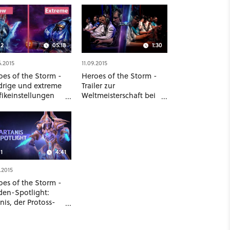
2
05:18
1:30
6.2015
11.09.2015
oes of the Storm -
Heroes of the Storm -
drige und extreme
Trailer zur
fikeinstellungen
Weltmeisterschaft bei
Vergleich
der Blizzcon 2015
1
4:41
.2015
oes of the Storm -
den-Spotlight:
nis, der Protoss-
eger