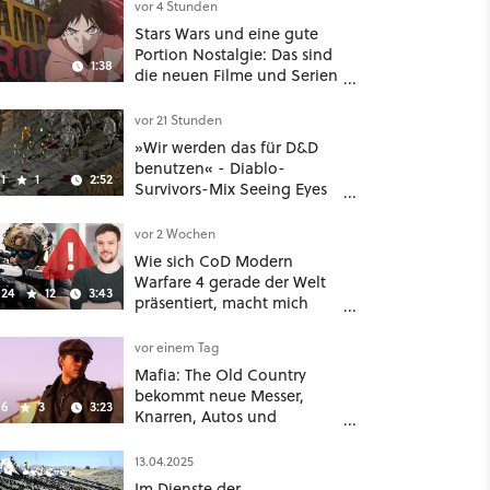
Deal
vor 4 Stunden
Stars Wars und eine gute
Portion Nostalgie: Das sind
1:38
die neuen Filme und Serien
im August auf Disney Plus
vor 21 Stunden
»Wir werden das für D&D
benutzen« - Diablo-
1
1
2:52
Survivors-Mix Seeing Eyes
hat ein überraschend
nützliches Map-Tool
vor 2 Wochen
Wie sich CoD Modern
Warfare 4 gerade der Welt
24
12
3:43
präsentiert, macht mich
absolut fassungslos
vor einem Tag
Mafia: The Old Country
bekommt neue Messer,
6
3
3:23
Knarren, Autos und
Aufgaben - Der erste DLC
hat mehr dabei als nur
13.04.2025
Story
Im Dienste der