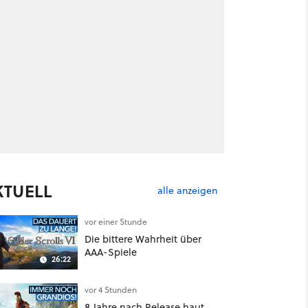
KTUELL
alle anzeigen
vor einer Stunde
Die bittere Wahrheit über
AAA-Spiele
26:22
vor 4 Stunden
8 Jahre nach Release haut