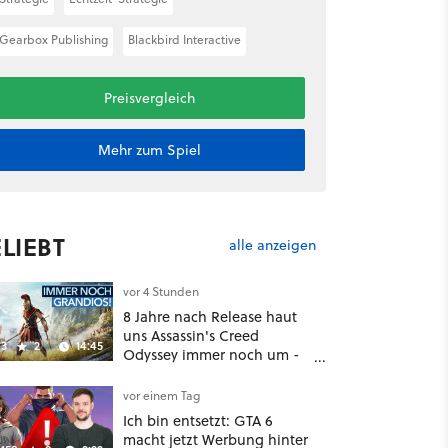
Gearbox Publishing
Blackbird Interactive
Preisvergleich
Mehr zum Spiel
LIEBT
alle anzeigen
vor 4 Stunden
8 Jahre nach Release haut
uns Assassin's Creed
3
2
14:45
Odyssey immer noch um -
Und ist jetzt sogar besser!
vor einem Tag
Ich bin entsetzt: GTA 6
macht jetzt Werbung hinter