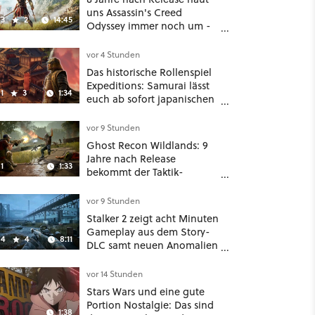
uns Assassin's Creed
3
2
14:45
Odyssey immer noch um -
Und ist jetzt sogar besser!
vor 4 Stunden
Das historische Rollenspiel
Expeditions: Samurai lässt
1
3
1:34
euch ab sofort japanischen
Sengoku-Ära aufmischen -
wahlweise mit Gewalt oder
vor 9 Stunden
Diplomatie
Ghost Recon Wildlands: 9
Jahre nach Release
1
1:33
bekommt der Taktik-
Shooter mit Last Rites
nochmal ein dickes Update
vor 9 Stunden
Stalker 2 zeigt acht Minuten
Gameplay aus dem Story-
4
4
8:11
DLC samt neuen Anomalien
und Gegnern
vor 14 Stunden
Stars Wars und eine gute
Portion Nostalgie: Das sind
1:38