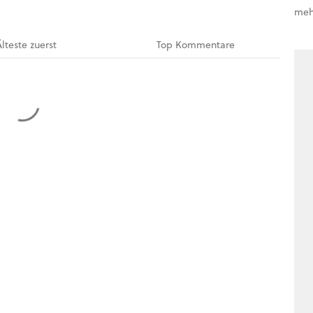
meh
Älteste
zuerst
Top
Kommentare