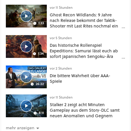
Deal
vor 11 Stunden
Ghost Recon Wildlands: 9 Jahre
nach Release bekommt der Taktik-
1:33
Shooter mit Last Rites nochmal ein
dickes Update
vor 5 Stunden
Das historische Rollenspiel
Expeditions: Samurai lässt euch ab
1:34
sofort japanischen Sengoku-Ära
aufmischen - wahlweise mit Gewalt
oder Diplomatie
vor 2 Stunden
Die bittere Wahrheit über AAA-
Spiele
26:22
vor 11 Stunden
Stalker 2 zeigt acht Minuten
Gameplay aus dem Story-DLC samt
8:11
neuen Anomalien und Gegnern
mehr anzeigen