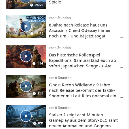
Spiele
26:22
vor 5 Stunden
8 Jahre nach Release haut uns
Assassin's Creed Odyssey immer
14:45
noch um - Und ist jetzt sogar
besser!
vor 5 Stunden
Das historische Rollenspiel
Expeditions: Samurai lässt euch ab
1:34
sofort japanischen Sengoku-Ära
aufmischen - wahlweise mit Gewalt
oder Diplomatie
vor 11 Stunden
Ghost Recon Wildlands: 9 Jahre
nach Release bekommt der Taktik-
1:33
Shooter mit Last Rites nochmal ein
dickes Update
vor 11 Stunden
Stalker 2 zeigt acht Minuten
Gameplay aus dem Story-DLC samt
8:11
neuen Anomalien und Gegnern