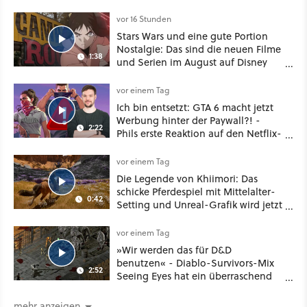
vor 16 Stunden
Stars Wars und eine gute Portion
Nostalgie: Das sind die neuen Filme
1:38
und Serien im August auf Disney
Plus
vor einem Tag
Ich bin entsetzt: GTA 6 macht jetzt
Werbung hinter der Paywall?! -
2:22
Phils erste Reaktion auf den Netflix-
Deal
vor einem Tag
Die Legende von Khiimori: Das
schicke Pferdespiel mit Mittelalter-
0:42
Setting und Unreal-Grafik wird jetzt
noch größer und gefährlicher
vor einem Tag
»Wir werden das für D&D
benutzen« - Diablo-Survivors-Mix
2:52
Seeing Eyes hat ein überraschend
nützliches Map-Tool
mehr anzeigen