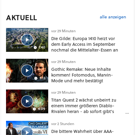
AKTUELL
alle anzeigen
vor 29 Minuten
Die Gilde: Europa 1410 heizt vor
dem Early Access im September
1:40
nochmal die Mittelalter-Essen an
vor 29 Minuten
Gothic Remake: Neue Inhalte
kommen! Fotomodus, Marvin-
3:13
Mode und mehr bestätigt
vor 29 Minuten
Titan Quest 2 wächst unbeirrt zu
einem immer größeren Diablo-
4:09
Rivalen heran - ab sofort gibt's
sogar eine richtige Beschwörer-
Klasse
vor 2 Stunden
Die bittere Wahrheit über AAA-