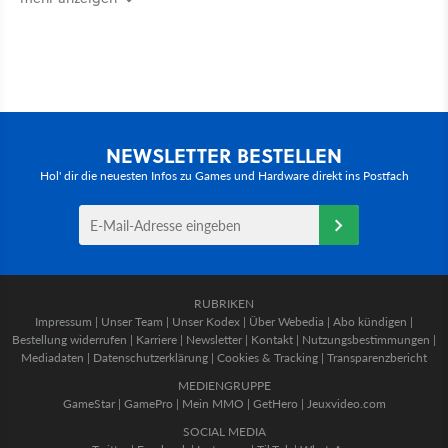
NEWSLETTER BESTELLEN
Hol' dir die neuesten Infos zu Games und Hardware direkt ins Postfach
RUBRIKEN
Impressum
|
Unser Team
|
Unser Kodex
|
Über Webedia
|
Abo kündigen
|
Bestellung widerrufen
|
Karriere
|
Newsletter
|
Kontakt
|
Nutzungsbestimmungen
|
Mediadaten
|
Datenschutzerklärung
|
Cookies & Tracking
|
Transparenzbericht
MEDIENGRUPPE
GameStar
|
GamePro
|
Mein MMO
|
GetHero
|
Jeuxvideo.com
SOCIAL MEDIA