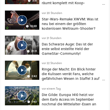
3:51
räumt komplett mit Koop-
Konventionen auf
vor 20 Stunden
Star-Wars-Remake XWVM: Was ist
neu bei einem der größten
13:48
kostenlosen Weltraum-Shooter?
vor 21 Stunden
Das Schwarze Auge: Das ist der
erste selbst erstellte Held der
21:21
GameStar-Community!
vor 22 Stunden
Ringe der Macht: Ein Blick hinter
die Kulissen verrät Fans, welche
2:42
gefährlichen Wesen in Staffel 3 auf
sie warten
vor einem Tag
Die Gilde: Europa 1410 heizt vor
dem Early Access im September
1:40
nochmal die Mittelalter-Essen an