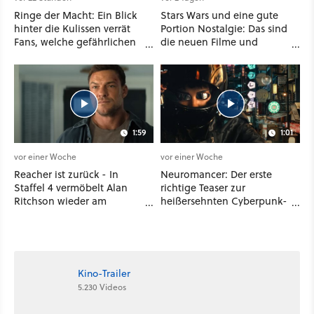
Ringe der Macht: Ein Blick
Stars Wars und eine gute
hinter die Kulissen verrät
Portion Nostalgie: Das sind
Fans, welche gefährlichen
die neuen Filme und
Wesen in Staffel 3 auf sie
Serien im August auf
warten
Disney Plus
1:59
1:01
vor einer Woche
vor einer Woche
Reacher ist zurück - In
Neuromancer: Der erste
Staffel 4 vermöbelt Alan
richtige Teaser zur
Ritchson wieder am
heißersehnten Cyberpunk-
laufenden Band Verbrecher
Serie ist da - und wir
und legt sich sogar mit der
wissen auch endlich, wann
CIA an
sie startet
Kino-Trailer
5.230 Videos