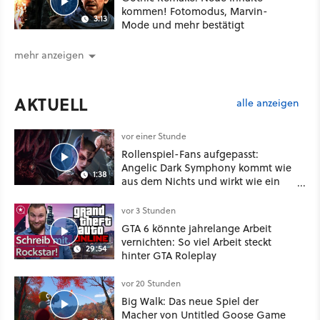
kommen! Fotomodus, Marvin-
3:13
Mode und mehr bestätigt
mehr anzeigen
AKTUELL
alle anzeigen
vor einer Stunde
Rollenspiel-Fans aufgepasst:
Angelic Dark Symphony kommt wie
1:38
aus dem Nichts und wirkt wie ein
Mix aus Baldur's Gate 3, XCOM und
Mass Effect
vor 3 Stunden
GTA 6 könnte jahrelange Arbeit
vernichten: So viel Arbeit steckt
29:54
hinter GTA Roleplay
vor 20 Stunden
Big Walk: Das neue Spiel der
Macher von Untitled Goose Game