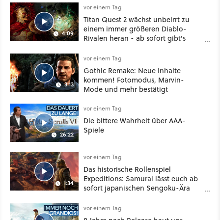
vor einem Tag
Titan Quest 2 wächst unbeirrt zu
einem immer größeren Diablo-
4:09
Rivalen heran - ab sofort gibt's
sogar eine richtige Beschwörer-
Klasse
vor einem Tag
Gothic Remake: Neue Inhalte
kommen! Fotomodus, Marvin-
3:13
Mode und mehr bestätigt
vor einem Tag
Die bittere Wahrheit über AAA-
Spiele
26:22
vor einem Tag
Das historische Rollenspiel
Expeditions: Samurai lässt euch ab
1:34
sofort japanischen Sengoku-Ära
aufmischen - wahlweise mit Gewalt
oder Diplomatie
vor einem Tag