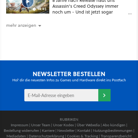
8 Jahre nach Release haut uns
Assassin's Creed Odyssey immer
14:45
noch um - Und ist jetzt sogar
besser!
mehr anzeigen
NEWSLETTER BESTELLEN
Hol' dir die neuesten Infos zu Games und Hardware direkt ins Postfach
RUBRIKEN
Impressum
|
Unser Team
|
Unser Kodex
|
Über Webedia
|
Abo kündigen
|
Bestellung widerrufen
|
Karriere
|
Newsletter
|
Kontakt
|
Nutzungsbestimmungen
|
Mediadaten
|
Datenschutzerklärung
|
Cookies & Tracking
|
Transparenzbericht