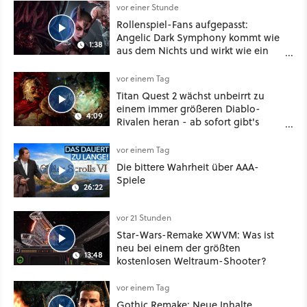
vor einer Stunde
Rollenspiel-Fans aufgepasst:
Angelic Dark Symphony kommt wie
1:38
aus dem Nichts und wirkt wie ein
Mix aus Baldur's Gate 3, XCOM und
Mass Effect
vor einem Tag
Titan Quest 2 wächst unbeirrt zu
einem immer größeren Diablo-
4:09
Rivalen heran - ab sofort gibt's
sogar eine richtige Beschwörer-
Klasse
vor einem Tag
Die bittere Wahrheit über AAA-
Spiele
26:22
vor 21 Stunden
Star-Wars-Remake XWVM: Was ist
neu bei einem der größten
13:48
kostenlosen Weltraum-Shooter?
vor einem Tag
Gothic Remake: Neue Inhalte