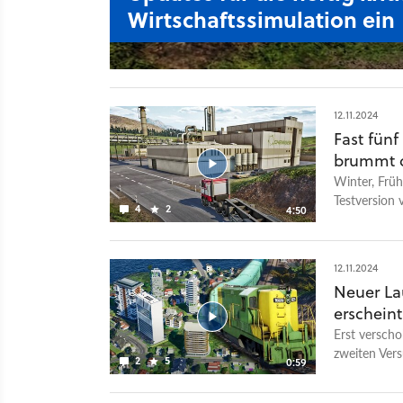
Wirtschaftssimulation ein
12.11.2024
Fast fün
brummt d
Winter, Frü
Testversion 
4
2
4:50
Menüs der Si
dem 15. Nove
unmittelbar 
12.11.2024
Crowdfundin
Neuer Lau
erscheint
Erst verscho
zweiten Vers
2
5
0:59
neuen Traile
Eigentlich s