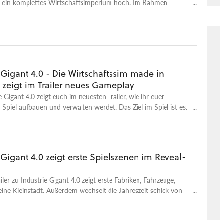
 ein komplettes Wirtschaftsimperium hoch. Im Rahmen
en FYNG-Show 2024 zeigen wir jetzt einen exklusiven Trailer
en Management-Hoffnung. Der Trailer zeigt die
ungen, vor denen ihr als Wirtschaftsplaner stehen werdet:
ränderungen (Wetter!), Städteplanung, Transportrouten,
 sogar die Haltbarkeit von Lebensmitteln müssen in eure
kalkuliert werden. Und die Wartezeit ist nicht mehr lang: Der
 Gigant 4.0 - Die Wirtschaftssim made in
gant 4.0 startet am 24. Oktober in den Early Access bei Steam!
zeigt im Trailer neues Gameplay
e Gigant 4.0 zeigt euch im neuesten Trailer, wie ihr euer
Spiel aufbauen und verwalten werdet. Das Ziel im Spiel ist es,
Unternehmen zu einem weltweiten Industriegiganten zu
Dafür gilt es, Produktionsketten aufzubauen, effiziente
uten zu planen und ökonomisch weitsichtige Entscheidungen
Der Industrie Gigant 4.0 wird im Jahr 2024 veröffentlicht, ein
 Gigant 4.0 zeigt erste Spielszenen im Reveal-
um steht momentan aber noch nicht fest. Auf Steam könnt ihr
um Test anmelden.
iler zu Industrie Gigant 4.0 zeigt erste Fabriken, Fahrzeuge,
eine Kleinstadt. Außerdem wechselt die Jahreszeit schick von
inter. Das Spiel soll schon 2024 erscheinen, ein konkretes
och nicht bekannt.