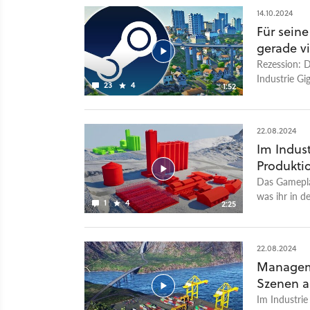
2024 erschei
14.10.2024
Notbremse. 
Für sein
verschoben.
gerade vi
Rezession: D
Industrie Gi
23
4
1:52
Nutzer über 
Demos. Entwi
Anspielfassu
22.08.2024
Early Acces
Im Indust
Forum aktue
Produkti
Grafik und s
Benutzerfüh
Das Gameplay
generelle Spi
was ihr in d
1
4
2:25
Gigant 4.0 h
Zuschauen, 
das angeblic
Konsumenten
frühen 2000e
Anpassungen 
22.08.2024
20 Jahre spä
mit Zahlen, 
Manageme
die Demo-Spi
Industrie Gi
Szenen a
GameStar.de 
auf den Earl
Im Industrie