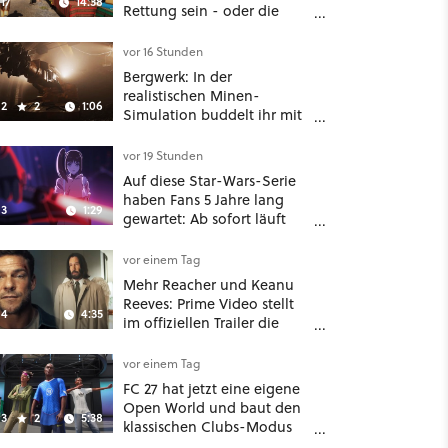
17
14:38
Rettung sein - oder die
komplette Hölle!
vor 16 Stunden
Bergwerk: In der
realistischen Minen-
2
2
1:06
Simulation buddelt ihr mit
dicken Maschinen
möglichst vorsichtig Kohle
vor 19 Stunden
aus
Auf diese Star-Wars-Serie
haben Fans 5 Jahre lang
3
1:29
gewartet: Ab sofort läuft
The Ninth Jedi im Abo bei
Disney Plus
vor einem Tag
Mehr Reacher und Keanu
Reeves: Prime Video stellt
4
4:35
im offiziellen Trailer die
neuen Filme und Serien für
August 2026 vor
vor einem Tag
FC 27 hat jetzt eine eigene
Open World und baut den
3
2
5:38
klassischen Clubs-Modus
zu einer riesigen 100-