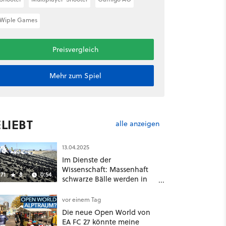
Wiple Games
Preisvergleich
Mehr zum Spiel
LIEBT
alle anzeigen
13.04.2025
Im Dienste der
Wissenschaft: Massenhaft
71
8
0:54
schwarze Bälle werden in
ein Wasserreservoir
geschüttet
vor einem Tag
Die neue Open World von
EA FC 27 könnte meine