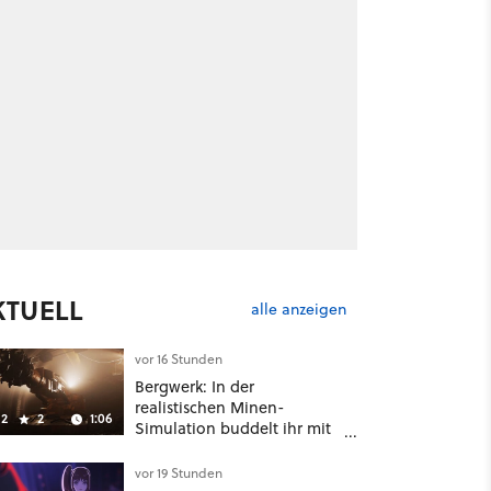
KTUELL
alle anzeigen
vor 16 Stunden
Bergwerk: In der
realistischen Minen-
2
2
1:06
Simulation buddelt ihr mit
dicken Maschinen
möglichst vorsichtig Kohle
vor 19 Stunden
aus