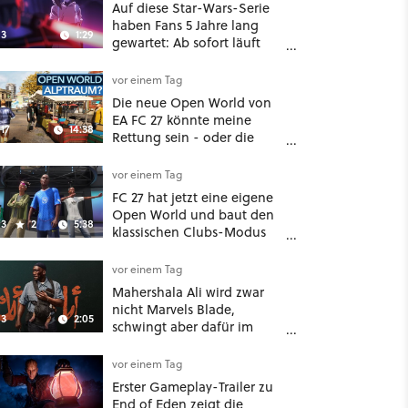
Auf diese Star-Wars-Serie
haben Fans 5 Jahre lang
3
1:29
gewartet: Ab sofort läuft
The Ninth Jedi im Abo bei
Disney Plus
vor einem Tag
Die neue Open World von
EA FC 27 könnte meine
17
14:38
Rettung sein - oder die
komplette Hölle!
vor einem Tag
FC 27 hat jetzt eine eigene
Open World und baut den
3
2
5:38
klassischen Clubs-Modus
zu einer riesigen 100-
Spieler-Sandbox aus
vor einem Tag
Mahershala Ali wird zwar
nicht Marvels Blade,
3
2:05
schwingt aber dafür im
neuen Actionfilm Your
Mother Your Mother Your
vor einem Tag
Mother das Schwert
Erster Gameplay-Trailer zu
End of Eden zeigt die