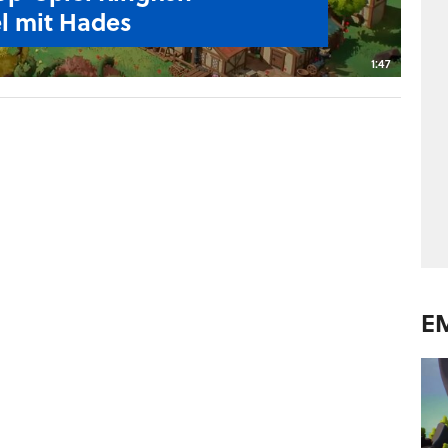
el mit Hades
1:47
E