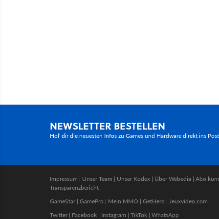
NEWSLETTER BESTELLEN
Hol' dir die neuesten Infos zu Games und Hardware direkt ins Pos
Impressum
|
Unser Team
|
Unser Kodex
|
Über Webedia
|
Abo kün
Transparenzbericht
GameStar
|
GamePro
|
Mein MMO
|
GetHero
|
Jeuxvideo.com
Twitter
|
Facebook
|
Instagram
|
TikTok
|
WhatsApp