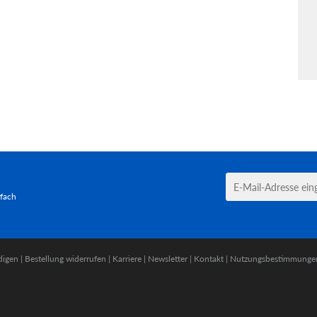
tfach
digen
|
Bestellung widerrufen
|
Karriere
|
Newsletter
|
Kontakt
|
Nutzungsbestimmunge