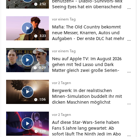
benutzen« - Diablo-Survivors-Mix
2:52
Seeing Eyes hat ein überraschend
nützliches Map-Tool
vor einem Tag
Mafia: The Old Country bekommt
neue Messer, Knarren, Autos und
3:23
Aufgaben - Der erste DLC hat mehr
dabei als nur Story
vor einem Tag
Neu auf Apple TV: Im August 2026
gehen mit Ted Lasso und Dark
0:29
Matter gleich zwei große Serien-
Highlights weiter
vor 2 Tagen
Bergwerk: In der realistischen
Minen-Simulation buddelt ihr mit
1:06
dicken Maschinen möglichst
vorsichtig Kohle aus
vor 2 Tagen
Auf diese Star-Wars-Serie haben
Fans 5 Jahre lang gewartet: Ab
1:29
sofort läuft The Ninth Jedi im Abo