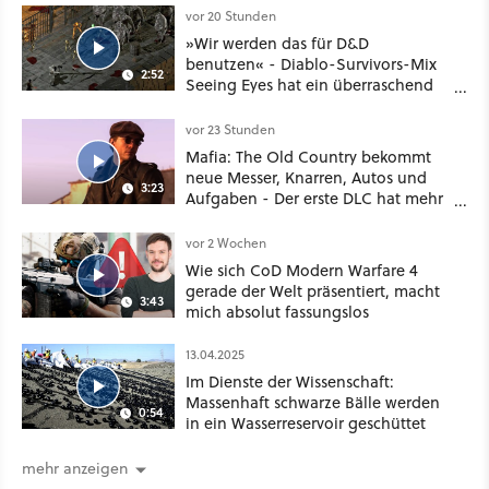
vor 20 Stunden
»Wir werden das für D&D
benutzen« - Diablo-Survivors-Mix
2:52
Seeing Eyes hat ein überraschend
nützliches Map-Tool
vor 23 Stunden
Mafia: The Old Country bekommt
neue Messer, Knarren, Autos und
3:23
Aufgaben - Der erste DLC hat mehr
dabei als nur Story
vor 2 Wochen
Wie sich CoD Modern Warfare 4
gerade der Welt präsentiert, macht
3:43
mich absolut fassungslos
13.04.2025
Im Dienste der Wissenschaft:
Massenhaft schwarze Bälle werden
0:54
in ein Wasserreservoir geschüttet
mehr anzeigen