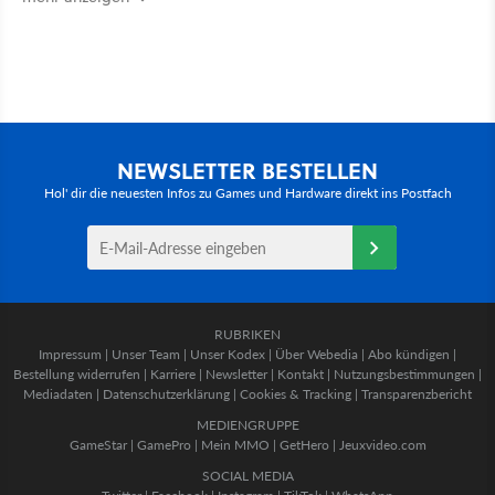
NEWSLETTER BESTELLEN
Hol' dir die neuesten Infos zu Games und Hardware direkt ins Postfach
RUBRIKEN
Impressum
|
Unser Team
|
Unser Kodex
|
Über Webedia
|
Abo kündigen
|
Bestellung widerrufen
|
Karriere
|
Newsletter
|
Kontakt
|
Nutzungsbestimmungen
|
Mediadaten
|
Datenschutzerklärung
|
Cookies & Tracking
|
Transparenzbericht
MEDIENGRUPPE
GameStar
|
GamePro
|
Mein MMO
|
GetHero
|
Jeuxvideo.com
SOCIAL MEDIA