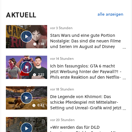
AKTUELL
alle anzeigen
vor 3 Stunden
Stars Wars und eine gute Portion
Nostalgie: Das sind die neuen Filme
1:38
und Serien im August auf Disney
Plus
vor 14 Stunden
Ich bin fassungslos: GTA 6 macht
jetzt Werbung hinter der Paywall?! -
2:22
Phils erste Reaktion auf den Netflix-
Deal
vor 18 Stunden
Die Legende von Khiimori: Das
schicke Pferdespiel mit Mittelalter-
0:42
Setting und Unreal-Grafik wird jetzt
noch größer und gefährlicher
vor 20 Stunden
»Wir werden das für D&D