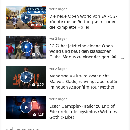
bei Disney Plus
vor 2 Tagen
Die neue Open World von EA FC 27
könnte meine Rettung sein - oder
14:38
die komplette Hölle!
vor 2 Tagen
FC 27 hat jetzt eine eigene Open
World und baut den klassischen
5:38
Clubs-Modus zu einer riesigen 100-
Spieler-Sandbox aus
vor 2 Tagen
Mahershala Ali wird zwar nicht
Marvels Blade, schwingt aber dafür
2:05
im neuen Actionfilm Your Mother
Your Mother Your Mother das
Schwert
vor 2 Tagen
Erster Gameplay-Trailer zu End of
Eden zeigt die mysteriöse Welt des
1:25
Gothic-Likes
mehr anzeigen