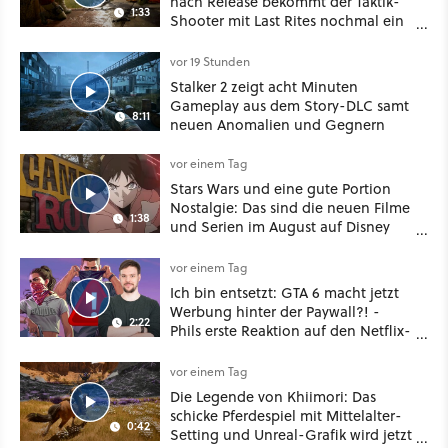
nach Release bekommt der Taktik-
1:33
Shooter mit Last Rites nochmal ein
dickes Update
vor 19 Stunden
Stalker 2 zeigt acht Minuten
Gameplay aus dem Story-DLC samt
8:11
neuen Anomalien und Gegnern
vor einem Tag
Stars Wars und eine gute Portion
Nostalgie: Das sind die neuen Filme
1:38
und Serien im August auf Disney
Plus
vor einem Tag
Ich bin entsetzt: GTA 6 macht jetzt
Werbung hinter der Paywall?! -
2:22
Phils erste Reaktion auf den Netflix-
Deal
vor einem Tag
Die Legende von Khiimori: Das
schicke Pferdespiel mit Mittelalter-
0:42
Setting und Unreal-Grafik wird jetzt