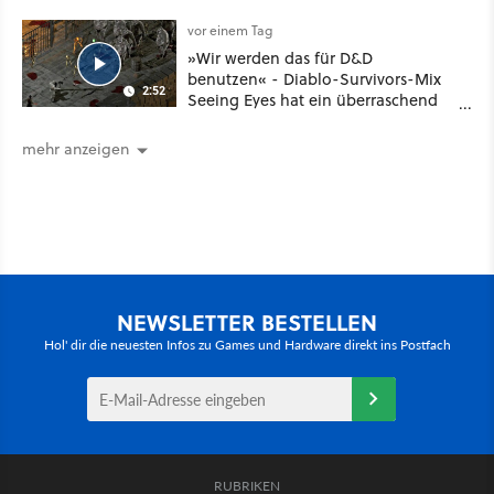
noch größer und gefährlicher
vor einem Tag
»Wir werden das für D&D
benutzen« - Diablo-Survivors-Mix
2:52
Seeing Eyes hat ein überraschend
nützliches Map-Tool
mehr anzeigen
NEWSLETTER BESTELLEN
Hol' dir die neuesten Infos zu Games und Hardware direkt ins Postfach
RUBRIKEN