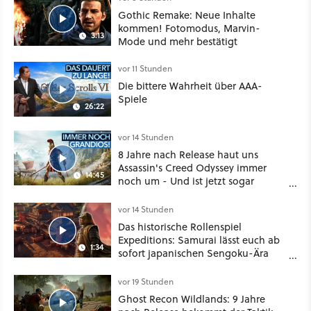
Gothic Remake: Neue Inhalte
kommen! Fotomodus, Marvin-
3:13
Mode und mehr bestätigt
vor 11 Stunden
Die bittere Wahrheit über AAA-
Spiele
26:22
vor 14 Stunden
8 Jahre nach Release haut uns
Assassin's Creed Odyssey immer
14:45
noch um - Und ist jetzt sogar
besser!
vor 14 Stunden
Das historische Rollenspiel
Expeditions: Samurai lässt euch ab
1:34
sofort japanischen Sengoku-Ära
aufmischen - wahlweise mit Gewalt
oder Diplomatie
vor 19 Stunden
Ghost Recon Wildlands: 9 Jahre