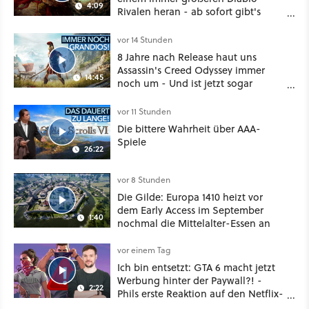
4:09
Rivalen heran - ab sofort gibt's
sogar eine richtige Beschwörer-
Klasse
vor 14 Stunden
8 Jahre nach Release haut uns
Assassin's Creed Odyssey immer
14:45
noch um - Und ist jetzt sogar
besser!
vor 11 Stunden
Die bittere Wahrheit über AAA-
Spiele
26:22
vor 8 Stunden
Die Gilde: Europa 1410 heizt vor
dem Early Access im September
1:40
nochmal die Mittelalter-Essen an
vor einem Tag
Ich bin entsetzt: GTA 6 macht jetzt
Werbung hinter der Paywall?! -
2:22
Phils erste Reaktion auf den Netflix-
Deal