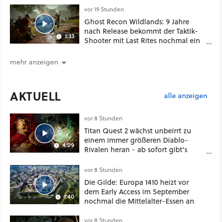
vor 19 Stunden
Ghost Recon Wildlands: 9 Jahre
nach Release bekommt der Taktik-
1:33
Shooter mit Last Rites nochmal ein
dickes Update
mehr anzeigen
AKTUELL
alle anzeigen
vor 8 Stunden
Titan Quest 2 wächst unbeirrt zu
einem immer größeren Diablo-
4:09
Rivalen heran - ab sofort gibt's
sogar eine richtige Beschwörer-
Klasse
vor 8 Stunden
Die Gilde: Europa 1410 heizt vor
dem Early Access im September
1:40
nochmal die Mittelalter-Essen an
vor 8 Stunden