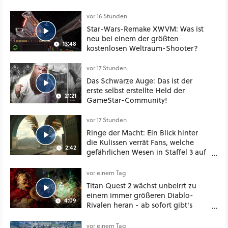
Konventionen auf
vor 16 Stunden
Star-Wars-Remake XWVM: Was ist
neu bei einem der größten
13:48
kostenlosen Weltraum-Shooter?
vor 17 Stunden
Das Schwarze Auge: Das ist der
erste selbst erstellte Held der
21:21
GameStar-Community!
vor 17 Stunden
Ringe der Macht: Ein Blick hinter
die Kulissen verrät Fans, welche
2:42
gefährlichen Wesen in Staffel 3 auf
sie warten
vor einem Tag
Titan Quest 2 wächst unbeirrt zu
einem immer größeren Diablo-
4:09
Rivalen heran - ab sofort gibt's
sogar eine richtige Beschwörer-
Klasse
vor einem Tag