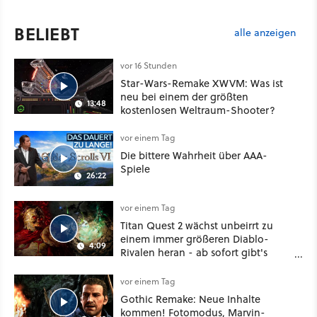
BELIEBT
alle anzeigen
vor 16 Stunden
Star-Wars-Remake XWVM: Was ist
neu bei einem der größten
13:48
kostenlosen Weltraum-Shooter?
vor einem Tag
Die bittere Wahrheit über AAA-
Spiele
26:22
vor einem Tag
Titan Quest 2 wächst unbeirrt zu
einem immer größeren Diablo-
4:09
Rivalen heran - ab sofort gibt's
sogar eine richtige Beschwörer-
Klasse
vor einem Tag
Gothic Remake: Neue Inhalte
kommen! Fotomodus, Marvin-