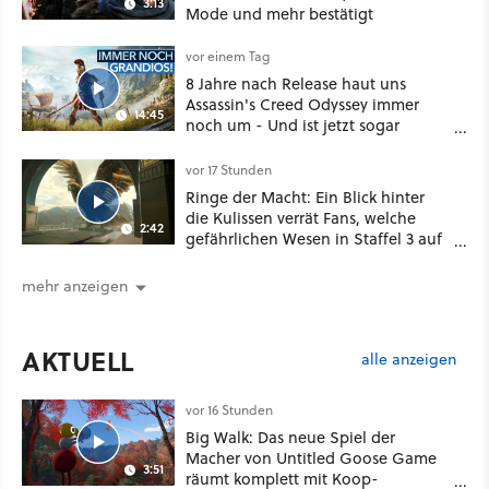
3:13
Mode und mehr bestätigt
vor einem Tag
8 Jahre nach Release haut uns
Assassin's Creed Odyssey immer
14:45
noch um - Und ist jetzt sogar
besser!
vor 17 Stunden
Ringe der Macht: Ein Blick hinter
die Kulissen verrät Fans, welche
2:42
gefährlichen Wesen in Staffel 3 auf
sie warten
mehr anzeigen
AKTUELL
alle anzeigen
vor 16 Stunden
Big Walk: Das neue Spiel der
Macher von Untitled Goose Game
3:51
räumt komplett mit Koop-