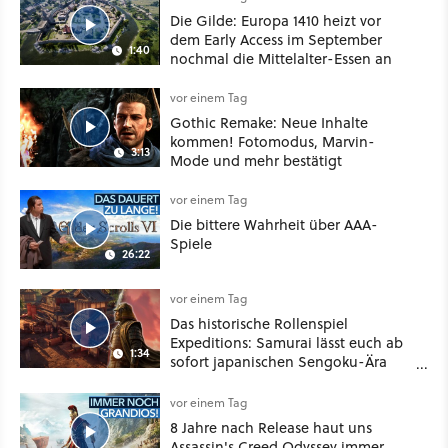
Die Gilde: Europa 1410 heizt vor
dem Early Access im September
1:40
nochmal die Mittelalter-Essen an
vor einem Tag
Gothic Remake: Neue Inhalte
kommen! Fotomodus, Marvin-
3:13
Mode und mehr bestätigt
vor einem Tag
Die bittere Wahrheit über AAA-
Spiele
26:22
vor einem Tag
Das historische Rollenspiel
Expeditions: Samurai lässt euch ab
1:34
sofort japanischen Sengoku-Ära
aufmischen - wahlweise mit Gewalt
oder Diplomatie
vor einem Tag
8 Jahre nach Release haut uns
Assassin's Creed Odyssey immer