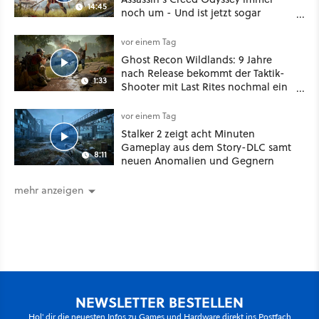
14:45
noch um - Und ist jetzt sogar
besser!
vor einem Tag
Ghost Recon Wildlands: 9 Jahre
nach Release bekommt der Taktik-
1:33
Shooter mit Last Rites nochmal ein
dickes Update
vor einem Tag
Stalker 2 zeigt acht Minuten
Gameplay aus dem Story-DLC samt
8:11
neuen Anomalien und Gegnern
mehr anzeigen
NEWSLETTER BESTELLEN
Hol' dir die neuesten Infos zu Games und Hardware direkt ins Postfach