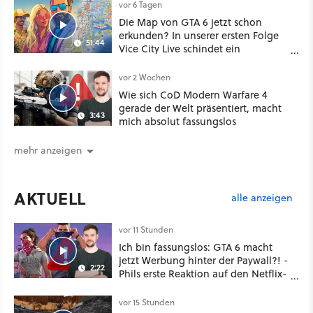
vor 6 Tagen
Die Map von GTA 6 jetzt schon
erkunden? In unserer ersten Folge
51:44
Vice City Live schindet ein
Community-Großprojekt mächtig
Eindruck
vor 2 Wochen
Wie sich CoD Modern Warfare 4
gerade der Welt präsentiert, macht
3:43
mich absolut fassungslos
mehr anzeigen
AKTUELL
alle anzeigen
vor 11 Stunden
Ich bin fassungslos: GTA 6 macht
jetzt Werbung hinter der Paywall?! -
2:22
Phils erste Reaktion auf den Netflix-
Deal
vor 15 Stunden