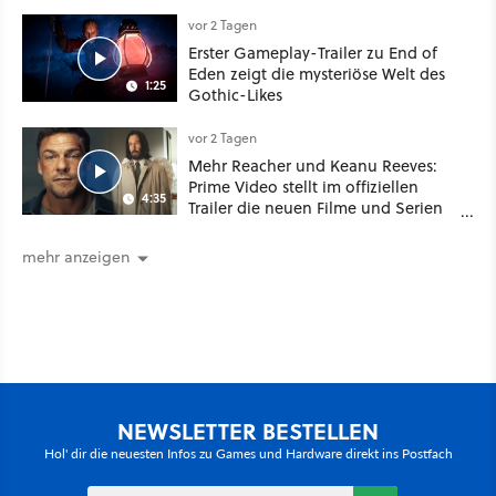
Your Mother Your Mother das
Schwert
vor 2 Tagen
Erster Gameplay-Trailer zu End of
Eden zeigt die mysteriöse Welt des
1:25
Gothic-Likes
vor 2 Tagen
Mehr Reacher und Keanu Reeves:
Prime Video stellt im offiziellen
4:35
Trailer die neuen Filme und Serien
für August 2026 vor
mehr anzeigen
NEWSLETTER BESTELLEN
Hol' dir die neuesten Infos zu Games und Hardware direkt ins Postfach