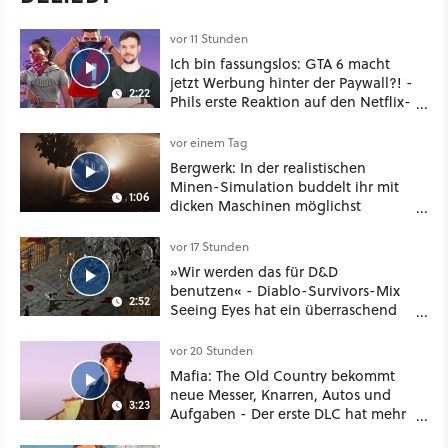
vor 11 Stunden
Ich bin fassungslos: GTA 6 macht
jetzt Werbung hinter der Paywall?! -
2:22
Phils erste Reaktion auf den Netflix-
Deal
vor einem Tag
Bergwerk: In der realistischen
Minen-Simulation buddelt ihr mit
1:06
dicken Maschinen möglichst
vorsichtig Kohle aus
vor 17 Stunden
»Wir werden das für D&D
benutzen« - Diablo-Survivors-Mix
2:52
Seeing Eyes hat ein überraschend
nützliches Map-Tool
vor 20 Stunden
Mafia: The Old Country bekommt
neue Messer, Knarren, Autos und
3:23
Aufgaben - Der erste DLC hat mehr
dabei als nur Story