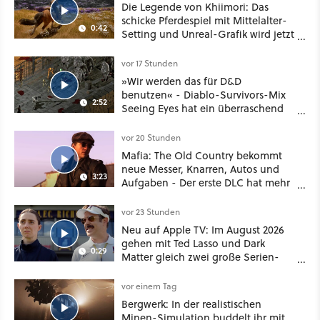
Die Legende von Khiimori: Das
schicke Pferdespiel mit Mittelalter-
0:42
Setting und Unreal-Grafik wird jetzt
noch größer und gefährlicher
vor 17 Stunden
»Wir werden das für D&D
benutzen« - Diablo-Survivors-Mix
2:52
Seeing Eyes hat ein überraschend
nützliches Map-Tool
vor 20 Stunden
Mafia: The Old Country bekommt
neue Messer, Knarren, Autos und
3:23
Aufgaben - Der erste DLC hat mehr
dabei als nur Story
vor 23 Stunden
Neu auf Apple TV: Im August 2026
gehen mit Ted Lasso und Dark
0:29
Matter gleich zwei große Serien-
Highlights weiter
vor einem Tag
Bergwerk: In der realistischen
Minen-Simulation buddelt ihr mit