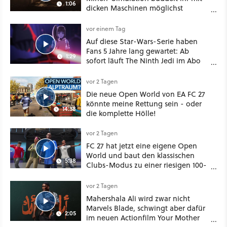
1:06
dicken Maschinen möglichst
vorsichtig Kohle aus
vor einem Tag
Auf diese Star-Wars-Serie haben
Fans 5 Jahre lang gewartet: Ab
1:29
sofort läuft The Ninth Jedi im Abo
bei Disney Plus
vor 2 Tagen
Die neue Open World von EA FC 27
könnte meine Rettung sein - oder
14:38
die komplette Hölle!
vor 2 Tagen
FC 27 hat jetzt eine eigene Open
World und baut den klassischen
5:38
Clubs-Modus zu einer riesigen 100-
Spieler-Sandbox aus
vor 2 Tagen
Mahershala Ali wird zwar nicht
Marvels Blade, schwingt aber dafür
2:05
im neuen Actionfilm Your Mother