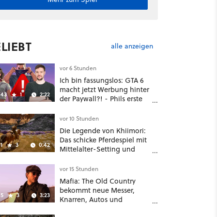
LIEBT
alle anzeigen
vor 6 Stunden
Ich bin fassungslos: GTA 6
macht jetzt Werbung hinter
43
1
2:22
der Paywall?! - Phils erste
Reaktion auf den Netflix-
Deal
vor 10 Stunden
Die Legende von Khiimori:
Das schicke Pferdespiel mit
1
3
0:42
Mittelalter-Setting und
Unreal-Grafik wird jetzt
noch größer und
vor 15 Stunden
gefährlicher
Mafia: The Old Country
bekommt neue Messer,
5
3
3:23
Knarren, Autos und
Aufgaben - Der erste DLC