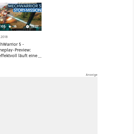
105
16
15:27
.2018
hWarrior 5 -
eplay-Preview:
ffektvoll läuft eine
ry-Mission ab