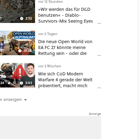
hat mehr dabei als nur
vor 12 Stunden
Story
»Wir werden das für D&D
benutzen« - Diablo-
1
2:52
Survivors-Mix Seeing Eyes
hat ein überraschend
nützliches Map-Tool
vor 2 Tagen
Die neue Open World von
EA FC 27 könnte meine
21
14:38
Rettung sein - oder die
komplette Hölle!
vor 2 Wochen
Wie sich CoD Modern
Warfare 4 gerade der Welt
24
12
3:43
präsentiert, macht mich
absolut fassungslos
r anzeigen