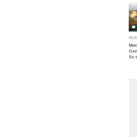
06.12
Mec
Gam
So e
Sto