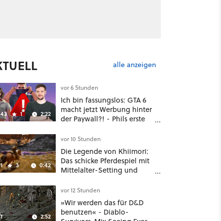
KTUELL
alle anzeigen
vor 6 Stunden
Ich bin fassungslos: GTA 6
macht jetzt Werbung hinter
43
1
2:22
der Paywall?! - Phils erste
Reaktion auf den Netflix-
Deal
vor 10 Stunden
Die Legende von Khiimori:
Das schicke Pferdespiel mit
1
3
0:42
Mittelalter-Setting und
Unreal-Grafik wird jetzt
noch größer und
vor 12 Stunden
gefährlicher
»Wir werden das für D&D
benutzen« - Diablo-
1
2:52