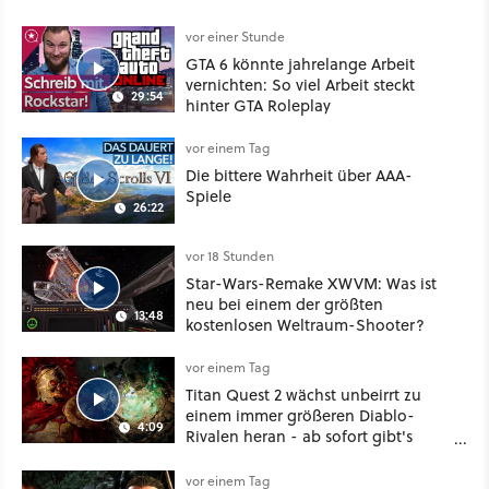
vor einer Stunde
GTA 6 könnte jahrelange Arbeit
vernichten: So viel Arbeit steckt
29:54
hinter GTA Roleplay
vor einem Tag
Die bittere Wahrheit über AAA-
Spiele
26:22
vor 18 Stunden
Star-Wars-Remake XWVM: Was ist
neu bei einem der größten
13:48
kostenlosen Weltraum-Shooter?
vor einem Tag
Titan Quest 2 wächst unbeirrt zu
einem immer größeren Diablo-
4:09
Rivalen heran - ab sofort gibt's
sogar eine richtige Beschwörer-
Klasse
vor einem Tag