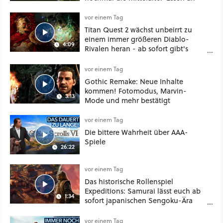
vor einem Tag
Titan Quest 2 wächst unbeirrt zu
einem immer größeren Diablo-
4:09
Rivalen heran - ab sofort gibt's
sogar eine richtige Beschwörer-
Klasse
vor einem Tag
Gothic Remake: Neue Inhalte
kommen! Fotomodus, Marvin-
3:13
Mode und mehr bestätigt
vor einem Tag
Die bittere Wahrheit über AAA-
Spiele
26:22
vor einem Tag
Das historische Rollenspiel
Expeditions: Samurai lässt euch ab
1:34
sofort japanischen Sengoku-Ära
aufmischen - wahlweise mit Gewalt
oder Diplomatie
vor einem Tag