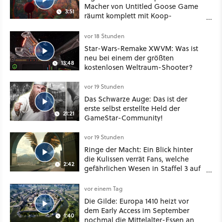
Macher von Untitled Goose Game
3:51
räumt komplett mit Koop-
Konventionen auf
vor 18 Stunden
Star-Wars-Remake XWVM: Was ist
neu bei einem der größten
13:48
kostenlosen Weltraum-Shooter?
vor 19 Stunden
Das Schwarze Auge: Das ist der
erste selbst erstellte Held der
21:21
GameStar-Community!
vor 19 Stunden
Ringe der Macht: Ein Blick hinter
die Kulissen verrät Fans, welche
2:42
gefährlichen Wesen in Staffel 3 auf
sie warten
vor einem Tag
Die Gilde: Europa 1410 heizt vor
dem Early Access im September
1:40
nochmal die Mittelalter-Essen an