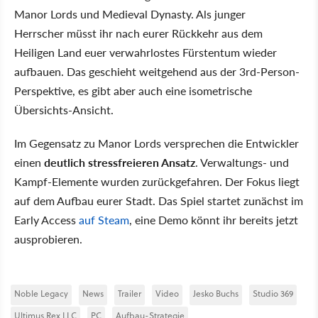
Manor Lords und Medieval Dynasty. Als junger
Herrscher müsst ihr nach eurer Rückkehr aus dem
Heiligen Land euer verwahrlostes Fürstentum wieder
aufbauen. Das geschieht weitgehend aus der 3rd-Person-
Perspektive, es gibt aber auch eine isometrische
Übersichts-Ansicht.
Im Gegensatz zu Manor Lords versprechen die Entwickler
einen
deutlich stressfreieren Ansatz
. Verwaltungs- und
Kampf-Elemente wurden zurückgefahren. Der Fokus liegt
auf dem Aufbau eurer Stadt. Das Spiel startet zunächst im
Early Access
auf Steam
, eine Demo könnt ihr bereits jetzt
ausprobieren.
Noble Legacy
News
Trailer
Video
Jesko Buchs
Studio 369
Ultimus Rex LLC
PC
Aufbau-Strategie