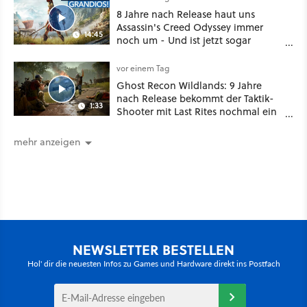
8 Jahre nach Release haut uns
Assassin's Creed Odyssey immer
14:45
noch um - Und ist jetzt sogar
besser!
vor einem Tag
Ghost Recon Wildlands: 9 Jahre
nach Release bekommt der Taktik-
1:33
Shooter mit Last Rites nochmal ein
dickes Update
mehr anzeigen
NEWSLETTER BESTELLEN
Hol' dir die neuesten Infos zu Games und Hardware direkt ins Postfach