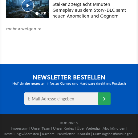
Stalker 2 zeigt acht Minuten
Gameplay aus dem Story-DLC samt
8:11
neuen Anomalien und Gegnern
mehr anzeigen
NEWSLETTER BESTELLEN
Hol' dir die neuesten Infos zu Games und Hardware direkt ins Postfach
RUBRIKEN
Impressum
|
Unser Team
|
Unser Kodex
|
Über Webedia
|
Abo kündigen
|
Bestellung widerrufen
|
Karriere
|
Newsletter
|
Kontakt
|
Nutzungsbestimmungen
|