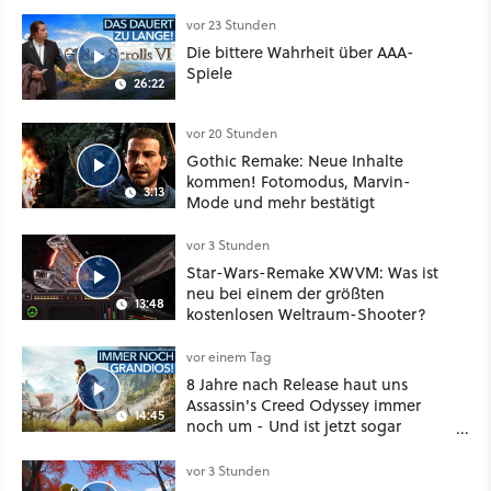
sogar eine richtige Beschwörer-
Klasse
vor 23 Stunden
Die bittere Wahrheit über AAA-
Spiele
26:22
vor 20 Stunden
Gothic Remake: Neue Inhalte
kommen! Fotomodus, Marvin-
3:13
Mode und mehr bestätigt
vor 3 Stunden
Star-Wars-Remake XWVM: Was ist
neu bei einem der größten
13:48
kostenlosen Weltraum-Shooter?
vor einem Tag
8 Jahre nach Release haut uns
Assassin's Creed Odyssey immer
14:45
noch um - Und ist jetzt sogar
besser!
vor 3 Stunden