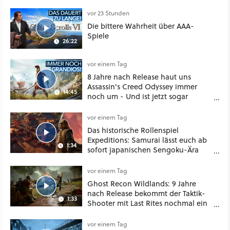
vor 23 Stunden
Die bittere Wahrheit über AAA-
Spiele
26:22
vor einem Tag
8 Jahre nach Release haut uns
Assassin's Creed Odyssey immer
14:45
noch um - Und ist jetzt sogar
besser!
vor einem Tag
Das historische Rollenspiel
Expeditions: Samurai lässt euch ab
1:34
sofort japanischen Sengoku-Ära
aufmischen - wahlweise mit Gewalt
oder Diplomatie
vor einem Tag
Ghost Recon Wildlands: 9 Jahre
nach Release bekommt der Taktik-
1:33
Shooter mit Last Rites nochmal ein
dickes Update
vor einem Tag