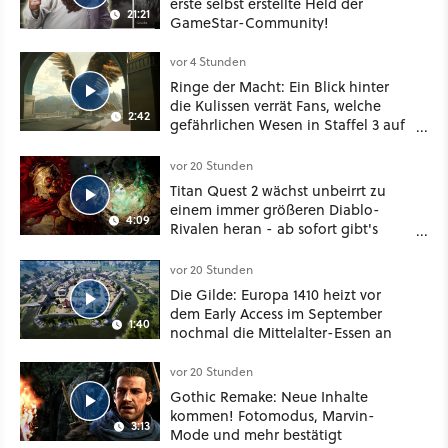
erste selbst erstellte Held der
21:21
GameStar-Community!
vor 4 Stunden
Ringe der Macht: Ein Blick hinter
die Kulissen verrät Fans, welche
2:42
gefährlichen Wesen in Staffel 3 auf
sie warten
vor 20 Stunden
Titan Quest 2 wächst unbeirrt zu
einem immer größeren Diablo-
4:09
Rivalen heran - ab sofort gibt's
sogar eine richtige Beschwörer-
Klasse
vor 20 Stunden
Die Gilde: Europa 1410 heizt vor
dem Early Access im September
1:40
nochmal die Mittelalter-Essen an
vor 20 Stunden
Gothic Remake: Neue Inhalte
kommen! Fotomodus, Marvin-
3:13
Mode und mehr bestätigt