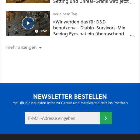
Setting und Unreal-Grafik wird jetzt
noch größer und gefährlicher
vor einem Tag
»Wir werden das für D&D
benutzen« - Diablo-Survivors-Mix
2:52
Seeing Eyes hat ein überraschend
nützliches Map-Tool
mehr anzeigen
NEWSLETTER BESTELLEN
Hol' dir die neuesten Infos zu Games und Hardware direkt ins Postfach