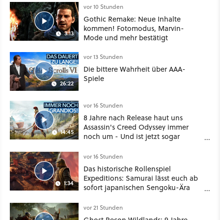
vor 10 Stunden
Gothic Remake: Neue Inhalte
kommen! Fotomodus, Marvin-
3:13
Mode und mehr bestätigt
vor 13 Stunden
Die bittere Wahrheit über AAA-
Spiele
26:22
vor 16 Stunden
8 Jahre nach Release haut uns
Assassin's Creed Odyssey immer
14:45
noch um - Und ist jetzt sogar
besser!
vor 16 Stunden
Das historische Rollenspiel
Expeditions: Samurai lässt euch ab
1:34
sofort japanischen Sengoku-Ära
aufmischen - wahlweise mit Gewalt
oder Diplomatie
vor 21 Stunden
Ghost Recon Wildlands: 9 Jahre