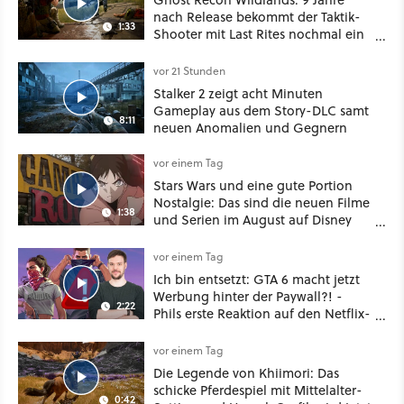
nach Release bekommt der Taktik-
1:33
Shooter mit Last Rites nochmal ein
dickes Update
vor 21 Stunden
Stalker 2 zeigt acht Minuten
Gameplay aus dem Story-DLC samt
8:11
neuen Anomalien und Gegnern
vor einem Tag
Stars Wars und eine gute Portion
Nostalgie: Das sind die neuen Filme
1:38
und Serien im August auf Disney
Plus
vor einem Tag
Ich bin entsetzt: GTA 6 macht jetzt
Werbung hinter der Paywall?! -
2:22
Phils erste Reaktion auf den Netflix-
Deal
vor einem Tag
Die Legende von Khiimori: Das
schicke Pferdespiel mit Mittelalter-
0:42