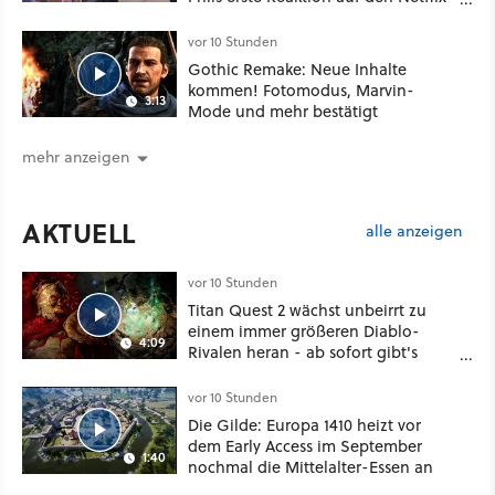
Deal
vor 10 Stunden
Gothic Remake: Neue Inhalte
kommen! Fotomodus, Marvin-
3:13
Mode und mehr bestätigt
mehr anzeigen
AKTUELL
alle anzeigen
vor 10 Stunden
Titan Quest 2 wächst unbeirrt zu
einem immer größeren Diablo-
4:09
Rivalen heran - ab sofort gibt's
sogar eine richtige Beschwörer-
Klasse
vor 10 Stunden
Die Gilde: Europa 1410 heizt vor
dem Early Access im September
1:40
nochmal die Mittelalter-Essen an