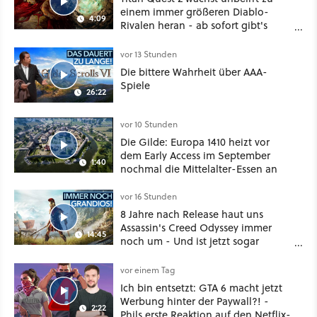
einem immer größeren Diablo-
4:09
Rivalen heran - ab sofort gibt's
sogar eine richtige Beschwörer-
Klasse
vor 13 Stunden
Die bittere Wahrheit über AAA-
Spiele
26:22
vor 10 Stunden
Die Gilde: Europa 1410 heizt vor
dem Early Access im September
1:40
nochmal die Mittelalter-Essen an
vor 16 Stunden
8 Jahre nach Release haut uns
Assassin's Creed Odyssey immer
14:45
noch um - Und ist jetzt sogar
besser!
vor einem Tag
Ich bin entsetzt: GTA 6 macht jetzt
Werbung hinter der Paywall?! -
2:22
Phils erste Reaktion auf den Netflix-