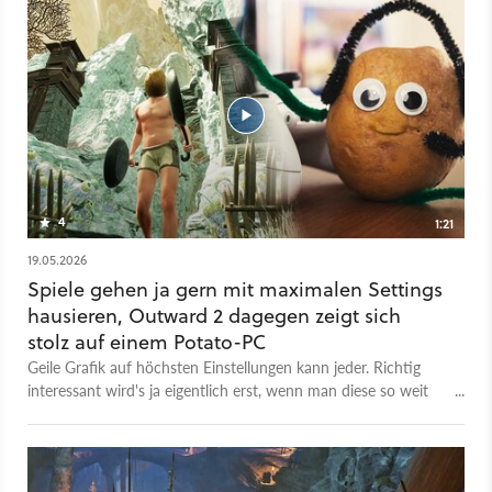
4
1:21
19.05.2026
Spiele gehen ja gern mit maximalen Settings
hausieren, Outward 2 dagegen zeigt sich
stolz auf einem Potato-PC
Geile Grafik auf höchsten Einstellungen kann jeder. Richtig
interessant wird's ja eigentlich erst, wenn man diese so weit
runterschraubt, wie es geht. Wie sieht das Spiel dann aus?
Kann man Felsen dann noch von Kühen unterscheiden oder
ist die Haarpracht des Tränke-Händlers dann schon eins mit
seinem Kopf? Statt das Action-Rollenspiel von seiner besten