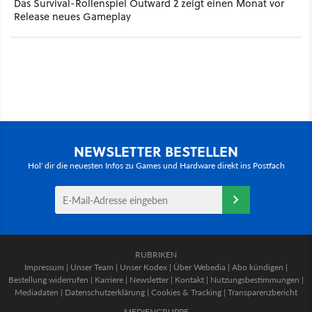
Das Survival-Rollenspiel Outward 2 zeigt einen Monat vor
Release neues Gameplay
NEWSLETTER BESTELLEN
Hol' dir die neuesten Infos zu Games und Hardware direkt ins Postfach
RUBRIKEN
Impressum
|
Unser Team
|
Unser Kodex
|
Über Webedia
|
Abo kündigen
|
Bestellung widerrufen
|
Karriere
|
Newsletter
|
Kontakt
|
Nutzungsbestimmungen
|
Mediadaten
|
Datenschutzerklärung
|
Cookies & Tracking
|
Transparenzbericht
MEDIENGRUPPE