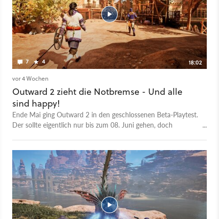
7
4
18:02
vor 4 Wochen
Outward 2 zieht die Notbremse - Und alle
sind happy!
Ende Mai ging Outward 2 in den geschlossenen Beta-Playtest.
Der sollte eigentlich nur bis zum 08. Juni gehen, doch
pünktlich zum Ende des Summer Game Festes machte das
Entwicklerteam der Nine Dot Studio aus der Closed-
kurzerhand eine Open-Beta. Die lief bis zum 22. Juni und
eigentlich sollte Outwards 2 dann am 7. Juli in den Early
Access starten. Doch jetzt haben die Entwickler plötzlich die
Notbremse gezogen und den Early-Access-Start auf 2027
verschoben. Den Grund für die Verschiebung kann ich nach
dem Spielen der Beta gut nachvollziehen. Outward 2 ist
einfach noch nicht so weit, nicht mal für den Early Access.