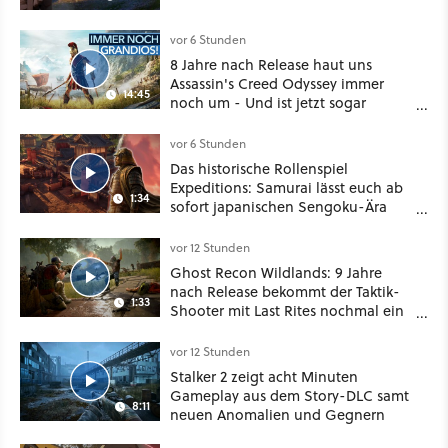
vor 6 Stunden
8 Jahre nach Release haut uns
Assassin's Creed Odyssey immer
14:45
noch um - Und ist jetzt sogar
besser!
vor 6 Stunden
Das historische Rollenspiel
Expeditions: Samurai lässt euch ab
1:34
sofort japanischen Sengoku-Ära
aufmischen - wahlweise mit Gewalt
oder Diplomatie
vor 12 Stunden
Ghost Recon Wildlands: 9 Jahre
nach Release bekommt der Taktik-
1:33
Shooter mit Last Rites nochmal ein
dickes Update
vor 12 Stunden
Stalker 2 zeigt acht Minuten
Gameplay aus dem Story-DLC samt
8:11
neuen Anomalien und Gegnern