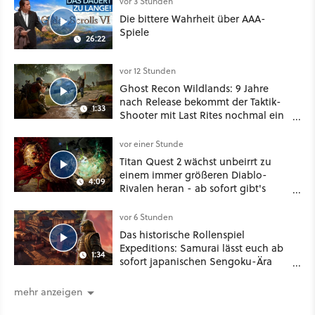
vor 3 Stunden
Die bittere Wahrheit über AAA-
Spiele
26:22
vor 12 Stunden
Ghost Recon Wildlands: 9 Jahre
nach Release bekommt der Taktik-
1:33
Shooter mit Last Rites nochmal ein
dickes Update
vor einer Stunde
Titan Quest 2 wächst unbeirrt zu
einem immer größeren Diablo-
4:09
Rivalen heran - ab sofort gibt's
sogar eine richtige Beschwörer-
Klasse
vor 6 Stunden
Das historische Rollenspiel
Expeditions: Samurai lässt euch ab
1:34
sofort japanischen Sengoku-Ära
aufmischen - wahlweise mit Gewalt
oder Diplomatie
mehr anzeigen