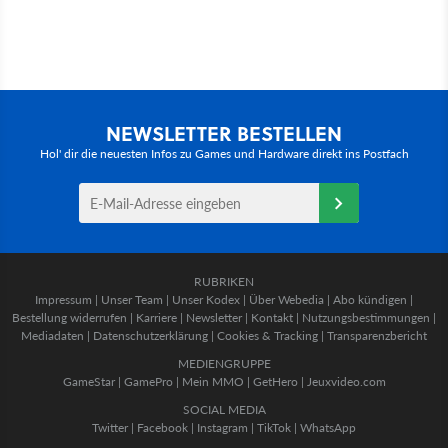
NEWSLETTER BESTELLEN
Hol' dir die neuesten Infos zu Games und Hardware direkt ins Postfach
RUBRIKEN
Impressum
|
Unser Team
|
Unser Kodex
|
Über Webedia
|
Abo kündigen
|
Bestellung widerrufen
|
Karriere
|
Newsletter
|
Kontakt
|
Nutzungsbestimmungen
|
Mediadaten
|
Datenschutzerklärung
|
Cookies & Tracking
|
Transparenzbericht
MEDIENGRUPPE
GameStar
|
GamePro
|
Mein MMO
|
GetHero
|
Jeuxvideo.com
SOCIAL MEDIA
Twitter
|
Facebook
|
Instagram
|
TikTok
|
WhatsApp