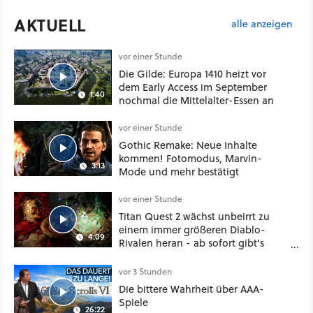
AKTUELL
alle anzeigen
vor einer Stunde
Die Gilde: Europa 1410 heizt vor
dem Early Access im September
1:40
nochmal die Mittelalter-Essen an
vor einer Stunde
Gothic Remake: Neue Inhalte
kommen! Fotomodus, Marvin-
3:13
Mode und mehr bestätigt
vor einer Stunde
Titan Quest 2 wächst unbeirrt zu
einem immer größeren Diablo-
4:09
Rivalen heran - ab sofort gibt's
sogar eine richtige Beschwörer-
Klasse
vor 3 Stunden
Die bittere Wahrheit über AAA-
Spiele
26:22