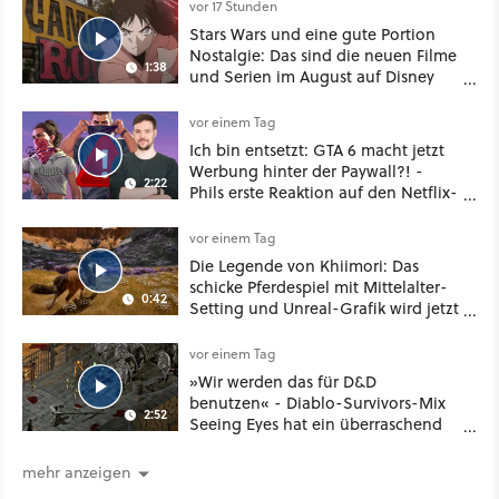
vor 17 Stunden
Stars Wars und eine gute Portion
Nostalgie: Das sind die neuen Filme
1:38
und Serien im August auf Disney
Plus
vor einem Tag
Ich bin entsetzt: GTA 6 macht jetzt
Werbung hinter der Paywall?! -
2:22
Phils erste Reaktion auf den Netflix-
Deal
vor einem Tag
Die Legende von Khiimori: Das
schicke Pferdespiel mit Mittelalter-
0:42
Setting und Unreal-Grafik wird jetzt
noch größer und gefährlicher
vor einem Tag
»Wir werden das für D&D
benutzen« - Diablo-Survivors-Mix
2:52
Seeing Eyes hat ein überraschend
nützliches Map-Tool
mehr anzeigen