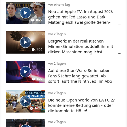
vor einem Tag
Neu auf Apple TV: Im August 2026
gehen mit Ted Lasso und Dark
0:29
Matter gleich zwei große Serien-
Highlights weiter
vor 2 Tagen
Bergwerk: In der realistischen
Minen-Simulation buddelt ihr mit
1:06
dicken Maschinen möglichst
vorsichtig Kohle aus
vor 2 Tagen
Auf diese Star-Wars-Serie haben
Fans 5 Jahre lang gewartet: Ab
1:29
sofort läuft The Ninth Jedi im Abo
bei Disney Plus
vor 2 Tagen
Die neue Open World von EA FC 27
könnte meine Rettung sein - oder
14:38
die komplette Hölle!
vor 2 Tagen