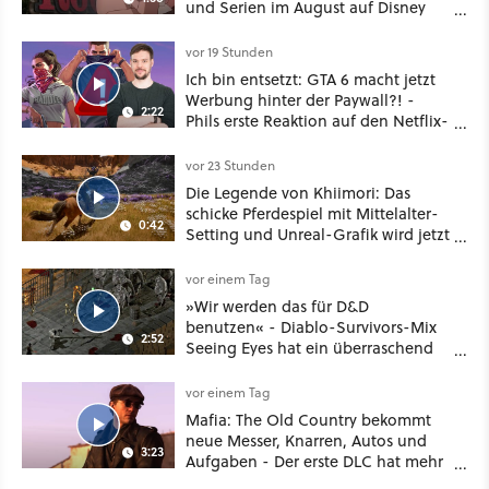
und Serien im August auf Disney
Plus
vor 19 Stunden
Ich bin entsetzt: GTA 6 macht jetzt
Werbung hinter der Paywall?! -
2:22
Phils erste Reaktion auf den Netflix-
Deal
vor 23 Stunden
Die Legende von Khiimori: Das
schicke Pferdespiel mit Mittelalter-
0:42
Setting und Unreal-Grafik wird jetzt
noch größer und gefährlicher
vor einem Tag
»Wir werden das für D&D
benutzen« - Diablo-Survivors-Mix
2:52
Seeing Eyes hat ein überraschend
nützliches Map-Tool
vor einem Tag
Mafia: The Old Country bekommt
neue Messer, Knarren, Autos und
3:23
Aufgaben - Der erste DLC hat mehr
dabei als nur Story