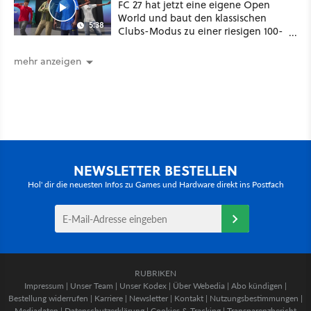
FC 27 hat jetzt eine eigene Open
World und baut den klassischen
5:38
Clubs-Modus zu einer riesigen 100-
Spieler-Sandbox aus
mehr anzeigen
NEWSLETTER BESTELLEN
Hol' dir die neuesten Infos zu Games und Hardware direkt ins Postfach
RUBRIKEN
Impressum
|
Unser Team
|
Unser Kodex
|
Über Webedia
|
Abo kündigen
|
Bestellung widerrufen
|
Karriere
|
Newsletter
|
Kontakt
|
Nutzungsbestimmungen
|
Mediadaten
|
Datenschutzerklärung
|
Cookies & Tracking
|
Transparenzbericht