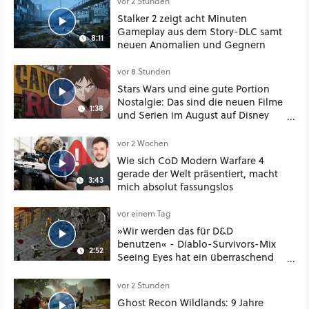
vor 2 Stunden
Stalker 2 zeigt acht Minuten
Gameplay aus dem Story-DLC samt
8:11
neuen Anomalien und Gegnern
vor 8 Stunden
Stars Wars und eine gute Portion
Nostalgie: Das sind die neuen Filme
1:38
und Serien im August auf Disney
Plus
vor 2 Wochen
Wie sich CoD Modern Warfare 4
gerade der Welt präsentiert, macht
3:43
mich absolut fassungslos
vor einem Tag
»Wir werden das für D&D
benutzen« - Diablo-Survivors-Mix
2:52
Seeing Eyes hat ein überraschend
nützliches Map-Tool
vor 2 Stunden
Ghost Recon Wildlands: 9 Jahre