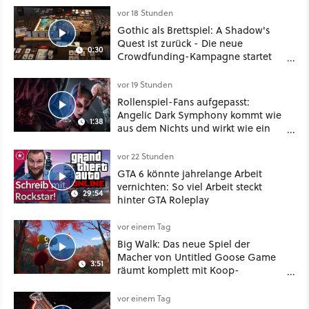
vor 18 Stunden
Gothic als Brettspiel: A Shadow's
Quest ist zurück - Die neue
0:30
Crowdfunding-Kampagne startet
im September
vor 19 Stunden
Rollenspiel-Fans aufgepasst:
Angelic Dark Symphony kommt wie
1:38
aus dem Nichts und wirkt wie ein
Mix aus Baldur's Gate 3, XCOM und
Mass Effect
vor 22 Stunden
GTA 6 könnte jahrelange Arbeit
vernichten: So viel Arbeit steckt
29:54
hinter GTA Roleplay
vor einem Tag
Big Walk: Das neue Spiel der
Macher von Untitled Goose Game
3:51
räumt komplett mit Koop-
Konventionen auf
vor einem Tag