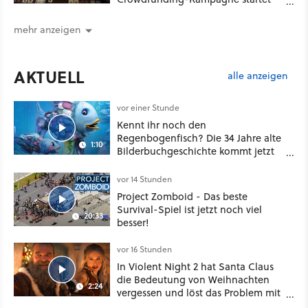
im September
mehr anzeigen
AKTUELL
alle anzeigen
vor einer Stunde
Kennt ihr noch den
Regenbogenfisch? Die 34 Jahre alte
1:10
Bilderbuchgeschichte kommt jetzt
als Puppenspiel ins Kino
vor 14 Stunden
Project Zomboid - Das beste
Survival-Spiel ist jetzt noch viel
20:33
besser!
vor 16 Stunden
In Violent Night 2 hat Santa Claus
die Bedeutung von Weihnachten
2:24
vergessen und löst das Problem mit
viel roher Gewalt