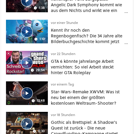
Angelic Dark Symphony kommt wie
1:38
aus dem Nichts und wirkt wie ein
Mix aus Baldur's Gate 3, XCOM und
Mass Effect
vor einer Stunde
Kennt ihr noch den
Regenbogenfisch? Die 34 Jahre alte
1:10
Bilderbuchgeschichte kommt jetzt
als Puppenspiel ins Kino
vor 22 Stunden
GTA 6 könnte jahrelange Arbeit
vernichten: So viel Arbeit steckt
29:54
hinter GTA Roleplay
vor einem Tag
Star-Wars-Remake XWVM: Was ist
neu bei einem der größten
13:48
kostenlosen Weltraum-Shooter?
vor 18 Stunden
Gothic als Brettspiel: A Shadow's
Quest ist zurück - Die neue
0:30
Crowdfunding-Kampagne startet