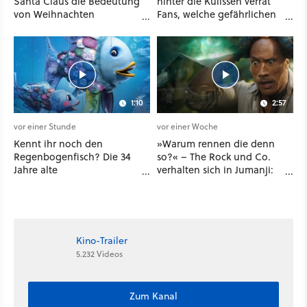
Santa Claus die Bedeutung
hinter die Kulissen verrät
von Weihnachten
Fans, welche gefährlichen
vergessen und löst das
Wesen in Staffel 3 auf sie
Problem mit viel roher
warten
Gewalt
1:10
2:57
vor einer Stunde
vor einer Woche
Kennt ihr noch den
»Warum rennen die denn
Regenbogenfisch? Die 34
so?« – The Rock und Co.
Jahre alte
verhalten sich in Jumanji:
Bilderbuchgeschichte
Open World wie NPCs und
kommt jetzt als
Fans lieben es
Puppenspiel ins Kino
Kino-Trailer
5.232 Videos
Zum Kanal