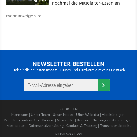
nochmal die Mittelalter-Essen an
mehr anzeigen
NEWSLETTER BESTELLEN
Hol' dir die neuesten Infos zu Games und Hardware direkt ins Postfach
RUBRIKEN
Impressum
|
Unser Team
|
Unser Kodex
|
Über Webedia
|
Abo kündigen
|
Bestellung widerrufen
|
Karriere
|
Newsletter
|
Kontakt
|
Nutzungsbestimmungen
|
Mediadaten
|
Datenschutzerklärung
|
Cookies & Tracking
|
Transparenzbericht
MEDIENGRUPPE