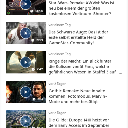
Star-Wars-Remake XWVM: Was ist
neu bei einem der größten
13:48
kostenlosen Weltraum-Shooter?
vor einem Tag
Das Schwarze Auge: Das ist der
erste selbst erstellte Held der
21:21
GameStar-Community!
vor einem Tag
Ringe der Macht: Ein Blick hinter
die Kulissen verrät Fans, welche
2:42
gefährlichen Wesen in Staffel 3 auf
sie warten
vor 2 Tagen
Gothic Remake: Neue Inhalte
kommen! Fotomodus, Marvin-
3:13
Mode und mehr bestätigt
vor 2 Tagen
Die Gilde: Europa 1410 heizt vor
dem Early Access im September
1:40