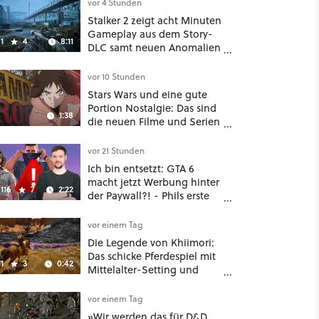
nochmal ein dickes Update
vor 4 Stunden
Stalker 2 zeigt acht Minuten
Gameplay aus dem Story-
1
4
8:11
DLC samt neuen Anomalien
und Gegnern
vor 10 Stunden
Stars Wars und eine gute
Portion Nostalgie: Das sind
1:38
die neuen Filme und Serien
im August auf Disney Plus
vor 21 Stunden
Ich bin entsetzt: GTA 6
macht jetzt Werbung hinter
116
7
2:22
der Paywall?! - Phils erste
Reaktion auf den Netflix-
Deal
vor einem Tag
Die Legende von Khiimori:
Das schicke Pferdespiel mit
1
3
0:42
Mittelalter-Setting und
Unreal-Grafik wird jetzt
noch größer und
vor einem Tag
gefährlicher
»Wir werden das für D&D