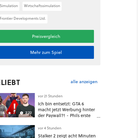
Simulation
Wirtschaftssimulation
Frontier Developments Ltd.
Preisvergleich
Mehr zum Spiel
LIEBT
alle anzeigen
vor 21 Stunden
Ich bin entsetzt: GTA 6
macht jetzt Werbung hinter
116
7
2:22
der Paywall?! - Phils erste
Reaktion auf den Netflix-
Deal
vor 4 Stunden
Stalker 2 zeigt acht Minuten