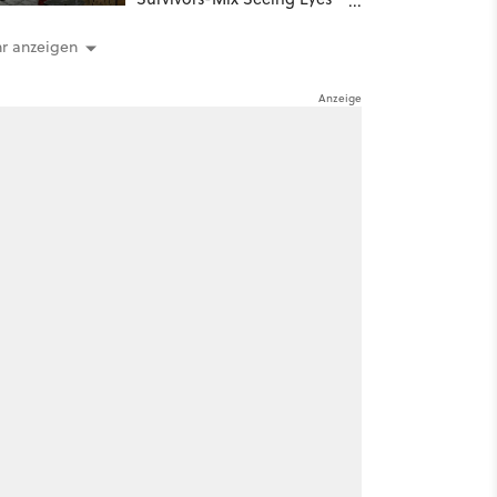
hat ein überraschend
nützliches Map-Tool
r anzeigen