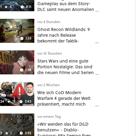
Gameplay aus dem Story-
1
4
8:11
DLC samt neuen Anomalien
und Gegnern
vor 4 Stunden
Ghost Recon Wildlands: 9
Jahre nach Release
1:33
bekommt der Taktik-
Shooter mit Last Rites
nochmal ein dickes Update
vor 10 Stunden
Stars Wars und eine gute
Portion Nostalgie: Das sind
1:38
die neuen Filme und Serien
im August auf Disney Plus
vor 2 Wochen
Wie sich CoD Modern
Warfare 4 gerade der Welt
24
12
3:43
präsentiert, macht mich
absolut fassungslos
vor einem Tag
»Wir werden das für D&D
benutzen« - Diablo-
2
1
2:52
Survivors-Mix Seeing Eyes