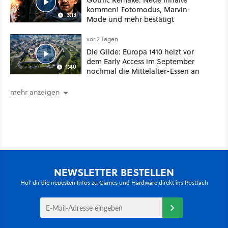
kommen! Fotomodus, Marvin-
3:13
Mode und mehr bestätigt
vor 2 Tagen
Die Gilde: Europa 1410 heizt vor
dem Early Access im September
1:40
nochmal die Mittelalter-Essen an
mehr anzeigen
NEWSLETTER BESTELLEN
Hol' dir die neuesten Infos zu Games und Hardware direkt ins Postfach