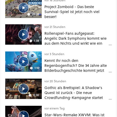
vor 16 Stunden
Project Zomboid - Das beste
Survival-Spiel ist jetzt noch viel
20:33
besser!
vor 21 Stunden
Rollenspiel-Fans aufgepasst:
Angelic Dark Symphony kommt wie
1:38
aus dem Nichts und wirkt wie ein
Mix aus Baldur's Gate 3, XCOM und
Mass Effect
vor 3 Stunden
Kennt ihr noch den
Regenbogenfisch? Die 34 Jahre alte
1:10
Bilderbuchgeschichte kommt jetzt
als Puppenspiel ins Kino
vor 20 Stunden
Gothic als Brettspiel: A Shadow's
Quest ist zurück - Die neue
0:30
Crowdfunding-Kampagne startet
im September
vor einem Tag
Star-Wars-Remake XWVM: Was ist