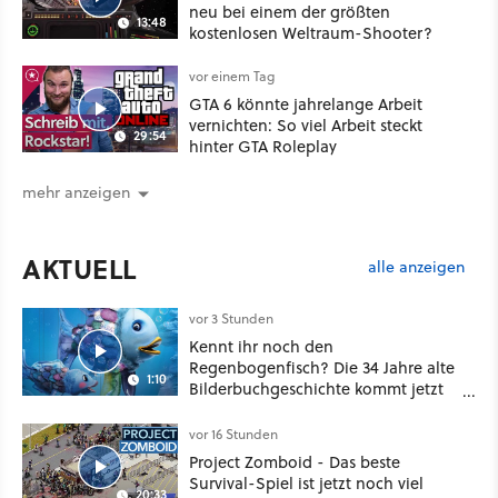
neu bei einem der größten
13:48
kostenlosen Weltraum-Shooter?
vor einem Tag
GTA 6 könnte jahrelange Arbeit
vernichten: So viel Arbeit steckt
29:54
hinter GTA Roleplay
mehr anzeigen
AKTUELL
alle anzeigen
vor 3 Stunden
Kennt ihr noch den
Regenbogenfisch? Die 34 Jahre alte
1:10
Bilderbuchgeschichte kommt jetzt
als Puppenspiel ins Kino
vor 16 Stunden
Project Zomboid - Das beste
Survival-Spiel ist jetzt noch viel
20:33