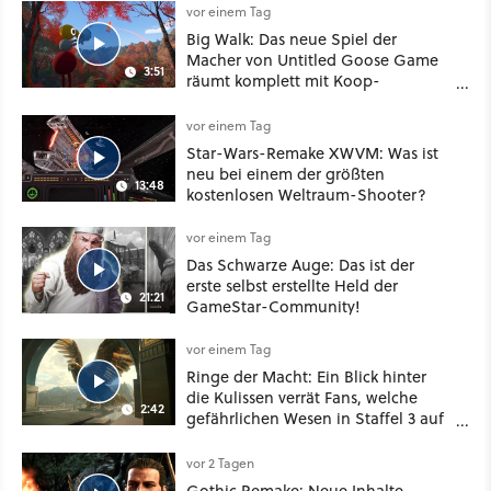
vor einem Tag
Big Walk: Das neue Spiel der
Macher von Untitled Goose Game
3:51
räumt komplett mit Koop-
Konventionen auf
vor einem Tag
Star-Wars-Remake XWVM: Was ist
neu bei einem der größten
13:48
kostenlosen Weltraum-Shooter?
vor einem Tag
Das Schwarze Auge: Das ist der
erste selbst erstellte Held der
21:21
GameStar-Community!
vor einem Tag
Ringe der Macht: Ein Blick hinter
die Kulissen verrät Fans, welche
2:42
gefährlichen Wesen in Staffel 3 auf
sie warten
vor 2 Tagen
Gothic Remake: Neue Inhalte