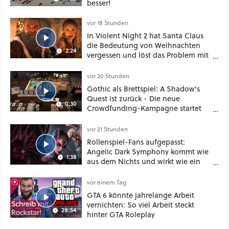
besser!
vor 18 Stunden
In Violent Night 2 hat Santa Claus
die Bedeutung von Weihnachten
2:24
vergessen und löst das Problem mit
viel roher Gewalt
vor 20 Stunden
Gothic als Brettspiel: A Shadow's
Quest ist zurück - Die neue
0:30
Crowdfunding-Kampagne startet
im September
vor 21 Stunden
Rollenspiel-Fans aufgepasst:
Angelic Dark Symphony kommt wie
1:38
aus dem Nichts und wirkt wie ein
Mix aus Baldur's Gate 3, XCOM und
Mass Effect
vor einem Tag
GTA 6 könnte jahrelange Arbeit
vernichten: So viel Arbeit steckt
29:54
hinter GTA Roleplay