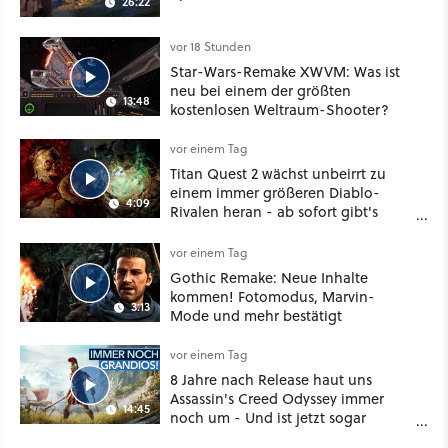
26:22
vor 18 Stunden
Star-Wars-Remake XWVM: Was ist
neu bei einem der größten
13:48
kostenlosen Weltraum-Shooter?
vor einem Tag
Titan Quest 2 wächst unbeirrt zu
einem immer größeren Diablo-
4:09
Rivalen heran - ab sofort gibt's
sogar eine richtige Beschwörer-
Klasse
vor einem Tag
Gothic Remake: Neue Inhalte
kommen! Fotomodus, Marvin-
3:13
Mode und mehr bestätigt
vor einem Tag
8 Jahre nach Release haut uns
Assassin's Creed Odyssey immer
14:45
noch um - Und ist jetzt sogar
besser!