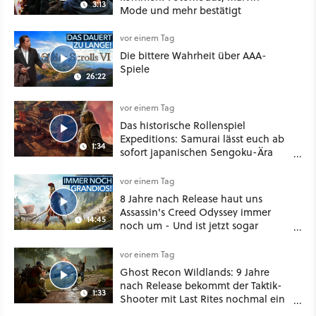
3:13
Mode und mehr bestätigt
vor einem Tag
Die bittere Wahrheit über AAA-
Spiele
26:22
vor einem Tag
Das historische Rollenspiel
Expeditions: Samurai lässt euch ab
1:34
sofort japanischen Sengoku-Ära
aufmischen - wahlweise mit Gewalt
oder Diplomatie
vor einem Tag
8 Jahre nach Release haut uns
Assassin's Creed Odyssey immer
14:45
noch um - Und ist jetzt sogar
besser!
vor einem Tag
Ghost Recon Wildlands: 9 Jahre
nach Release bekommt der Taktik-
1:33
Shooter mit Last Rites nochmal ein
dickes Update