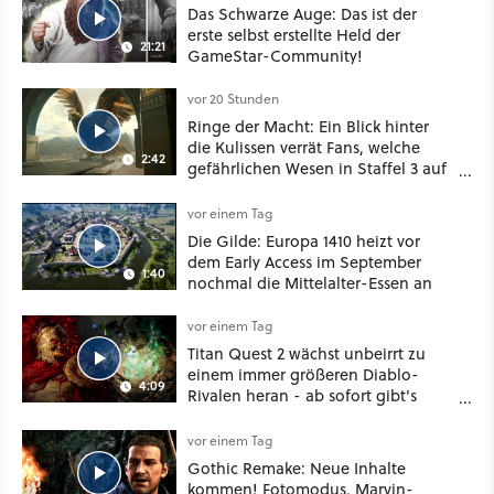
Das Schwarze Auge: Das ist der
erste selbst erstellte Held der
21:21
GameStar-Community!
vor 20 Stunden
Ringe der Macht: Ein Blick hinter
die Kulissen verrät Fans, welche
2:42
gefährlichen Wesen in Staffel 3 auf
sie warten
vor einem Tag
Die Gilde: Europa 1410 heizt vor
dem Early Access im September
1:40
nochmal die Mittelalter-Essen an
vor einem Tag
Titan Quest 2 wächst unbeirrt zu
einem immer größeren Diablo-
4:09
Rivalen heran - ab sofort gibt's
sogar eine richtige Beschwörer-
Klasse
vor einem Tag
Gothic Remake: Neue Inhalte
kommen! Fotomodus, Marvin-