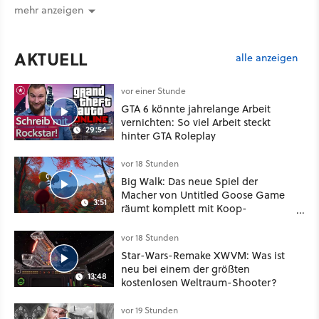
mehr anzeigen
AKTUELL
alle anzeigen
vor einer Stunde
GTA 6 könnte jahrelange Arbeit
vernichten: So viel Arbeit steckt
29:54
hinter GTA Roleplay
vor 18 Stunden
Big Walk: Das neue Spiel der
Macher von Untitled Goose Game
3:51
räumt komplett mit Koop-
Konventionen auf
vor 18 Stunden
Star-Wars-Remake XWVM: Was ist
neu bei einem der größten
13:48
kostenlosen Weltraum-Shooter?
vor 19 Stunden