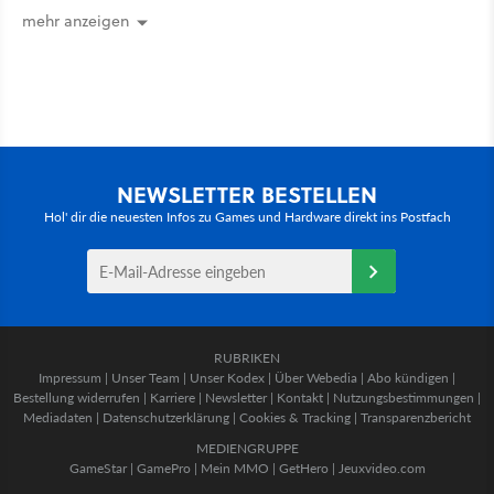
mehr anzeigen
NEWSLETTER BESTELLEN
Hol' dir die neuesten Infos zu Games und Hardware direkt ins Postfach
RUBRIKEN
Impressum
|
Unser Team
|
Unser Kodex
|
Über Webedia
|
Abo kündigen
|
Bestellung widerrufen
|
Karriere
|
Newsletter
|
Kontakt
|
Nutzungsbestimmungen
|
Mediadaten
|
Datenschutzerklärung
|
Cookies & Tracking
|
Transparenzbericht
MEDIENGRUPPE
GameStar
|
GamePro
|
Mein MMO
|
GetHero
|
Jeuxvideo.com