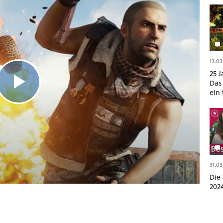
13.03
25 J
Das
ein
geop
Gam
31.03
Die 
202