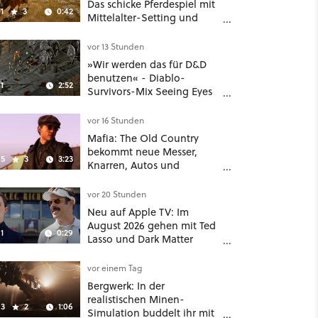
Das schicke Pferdespiel mit
1
3
0:42
Mittelalter-Setting und
Unreal-Grafik wird jetzt
noch größer und
vor 13 Stunden
gefährlicher
»Wir werden das für D&D
benutzen« - Diablo-
1
2:52
Survivors-Mix Seeing Eyes
hat ein überraschend
nützliches Map-Tool
vor 16 Stunden
Mafia: The Old Country
bekommt neue Messer,
5
3
3:23
Knarren, Autos und
Aufgaben - Der erste DLC
hat mehr dabei als nur
vor 20 Stunden
Story
Neu auf Apple TV: Im
August 2026 gehen mit Ted
1
0:29
Lasso und Dark Matter
gleich zwei große Serien-
Highlights weiter
vor einem Tag
Bergwerk: In der
realistischen Minen-
3
2
1:06
Simulation buddelt ihr mit