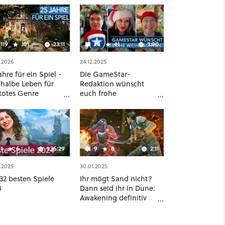
119
101
23:11
20
41
3:00
.2026
24.12.2025
ahre für ein Spiel -
Die GameStar-
 halbe Leben für
Redaktion wünscht
 totes Genre
euch frohe
fert [Best of
Weihnachten!
eStar]
1
6
1:36:29
9
8
2:11
.2025
30.01.2025
32 besten Spiele
Ihr mögt Sand nicht?
4
Dann seid ihr in Dune:
Awakening definitiv
falsch