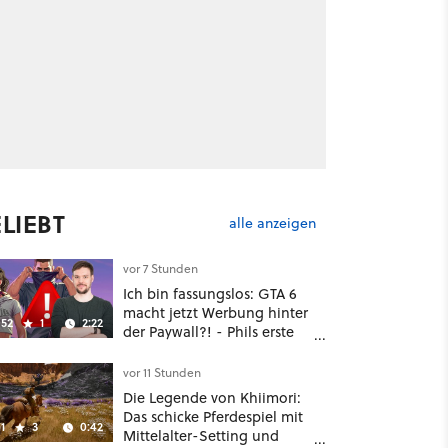
LIEBT
alle anzeigen
vor 7 Stunden
Ich bin fassungslos: GTA 6
macht jetzt Werbung hinter
52
1
2:22
der Paywall?! - Phils erste
Reaktion auf den Netflix-
Deal
vor 11 Stunden
Die Legende von Khiimori:
Das schicke Pferdespiel mit
1
3
0:42
Mittelalter-Setting und