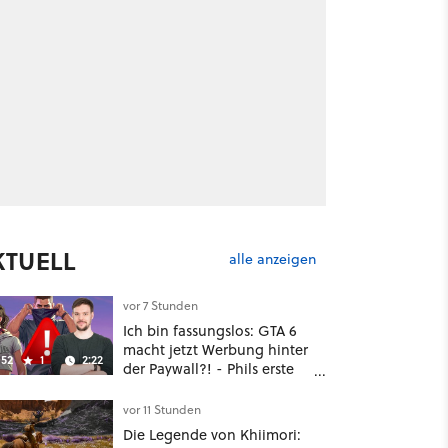
KTUELL
alle anzeigen
vor 7 Stunden
Ich bin fassungslos: GTA 6
macht jetzt Werbung hinter
52
1
2:22
der Paywall?! - Phils erste
Reaktion auf den Netflix-
Deal
vor 11 Stunden
Die Legende von Khiimori: