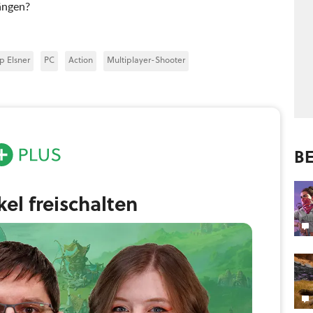
rängen?
pp Elsner
PC
Action
Multiplayer-Shooter
BE
ikel freischalten