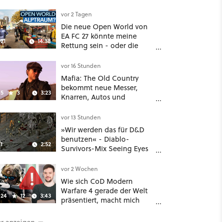
Unreal-Grafik wird jetzt
noch größer und
vor 2 Tagen
gefährlicher
Die neue Open World von
EA FC 27 könnte meine
21
14:38
Rettung sein - oder die
komplette Hölle!
vor 16 Stunden
Mafia: The Old Country
bekommt neue Messer,
5
3
3:23
Knarren, Autos und
Aufgaben - Der erste DLC
hat mehr dabei als nur
vor 13 Stunden
Story
»Wir werden das für D&D
benutzen« - Diablo-
1
2:52
Survivors-Mix Seeing Eyes
hat ein überraschend
nützliches Map-Tool
vor 2 Wochen
Wie sich CoD Modern
Warfare 4 gerade der Welt
24
12
3:43
präsentiert, macht mich
absolut fassungslos
r anzeigen