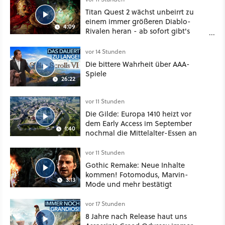
Titan Quest 2 wächst unbeirrt zu
einem immer größeren Diablo-
4:09
Rivalen heran - ab sofort gibt's
sogar eine richtige Beschwörer-
Klasse
vor 14 Stunden
Die bittere Wahrheit über AAA-
Spiele
26:22
vor 11 Stunden
Die Gilde: Europa 1410 heizt vor
dem Early Access im September
1:40
nochmal die Mittelalter-Essen an
vor 11 Stunden
Gothic Remake: Neue Inhalte
kommen! Fotomodus, Marvin-
3:13
Mode und mehr bestätigt
vor 17 Stunden
8 Jahre nach Release haut uns