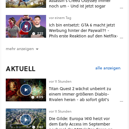
Assassin's Creed Odyssey immer
14:45
noch um - Und ist jetzt sogar
besser!
vor einem Tag
Ich bin entsetzt: GTA 6 macht jetzt
Werbung hinter der Paywall?! -
2:22
Phils erste Reaktion auf den Netflix-
Deal
mehr anzeigen
AKTUELL
alle anzeigen
vor 11 Stunden
Titan Quest 2 wächst unbeirrt zu
einem immer größeren Diablo-
4:09
Rivalen heran - ab sofort gibt's
sogar eine richtige Beschwörer-
Klasse
vor 11 Stunden
Die Gilde: Europa 1410 heizt vor
dem Early Access im September
1:40