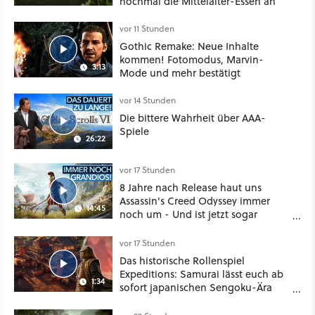
nochmal die Mittelalter-Essen an
vor 11 Stunden
Gothic Remake: Neue Inhalte
kommen! Fotomodus, Marvin-
3:13
Mode und mehr bestätigt
vor 14 Stunden
Die bittere Wahrheit über AAA-
Spiele
26:22
vor 17 Stunden
8 Jahre nach Release haut uns
Assassin's Creed Odyssey immer
14:45
noch um - Und ist jetzt sogar
besser!
vor 17 Stunden
Das historische Rollenspiel
Expeditions: Samurai lässt euch ab
1:34
sofort japanischen Sengoku-Ära
aufmischen - wahlweise mit Gewalt
oder Diplomatie