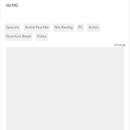
nicht).
Specials
André Peschke
Nils Raettig
PC
Action
Quantum Break
Video