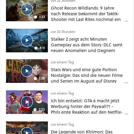
vor 22 Stunden
Ghost Recon Wildlands: 9 Jahre
nach Release bekommt der Taktik-
1:33
Shooter mit Last Rites nochmal ein
dickes Update
vor 22 Stunden
Stalker 2 zeigt acht Minuten
Gameplay aus dem Story-DLC samt
8:11
neuen Anomalien und Gegnern
vor einem Tag
Stars Wars und eine gute Portion
Nostalgie: Das sind die neuen Filme
1:38
und Serien im August auf Disney
Plus
vor einem Tag
Ich bin entsetzt: GTA 6 macht jetzt
Werbung hinter der Paywall?! -
2:22
Phils erste Reaktion auf den Netflix-
Deal
vor einem Tag
Die Legende von Khiimori: Das