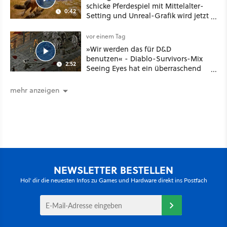
schicke Pferdespiel mit Mittelalter-
0:42
Setting und Unreal-Grafik wird jetzt
noch größer und gefährlicher
vor einem Tag
»Wir werden das für D&D
benutzen« - Diablo-Survivors-Mix
2:52
Seeing Eyes hat ein überraschend
nützliches Map-Tool
mehr anzeigen
NEWSLETTER BESTELLEN
Hol' dir die neuesten Infos zu Games und Hardware direkt ins Postfach