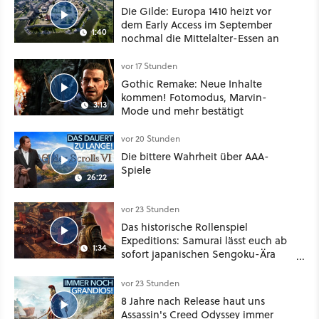
Die Gilde: Europa 1410 heizt vor
dem Early Access im September
1:40
nochmal die Mittelalter-Essen an
vor 17 Stunden
Gothic Remake: Neue Inhalte
kommen! Fotomodus, Marvin-
3:13
Mode und mehr bestätigt
vor 20 Stunden
Die bittere Wahrheit über AAA-
Spiele
26:22
vor 23 Stunden
Das historische Rollenspiel
Expeditions: Samurai lässt euch ab
1:34
sofort japanischen Sengoku-Ära
aufmischen - wahlweise mit Gewalt
oder Diplomatie
vor 23 Stunden
8 Jahre nach Release haut uns
Assassin's Creed Odyssey immer