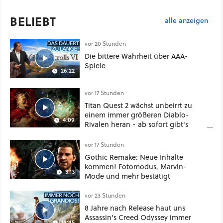
BELIEBT
alle anzeigen
vor 20 Stunden
Die bittere Wahrheit über AAA-
Spiele
26:22
vor 17 Stunden
Titan Quest 2 wächst unbeirrt zu
einem immer größeren Diablo-
4:09
Rivalen heran - ab sofort gibt's
sogar eine richtige Beschwörer-
Klasse
vor 17 Stunden
Gothic Remake: Neue Inhalte
kommen! Fotomodus, Marvin-
3:13
Mode und mehr bestätigt
vor 23 Stunden
8 Jahre nach Release haut uns
Assassin's Creed Odyssey immer
14:45