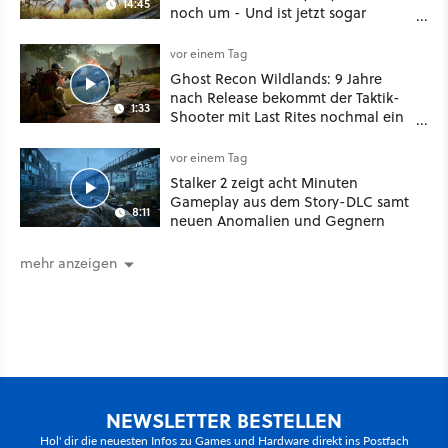
14:45
noch um - Und ist jetzt sogar
besser!
vor einem Tag
Ghost Recon Wildlands: 9 Jahre
nach Release bekommt der Taktik-
1:33
Shooter mit Last Rites nochmal ein
dickes Update
vor einem Tag
Stalker 2 zeigt acht Minuten
Gameplay aus dem Story-DLC samt
8:11
neuen Anomalien und Gegnern
mehr anzeigen
NEWSLETTER BESTELLEN
Hol' dir die neuesten Infos zu Games und Hardware direkt ins Postfach