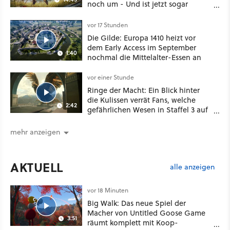
noch um - Und ist jetzt sogar
besser!
vor 17 Stunden
Die Gilde: Europa 1410 heizt vor
dem Early Access im September
1:40
nochmal die Mittelalter-Essen an
vor einer Stunde
Ringe der Macht: Ein Blick hinter
die Kulissen verrät Fans, welche
2:42
gefährlichen Wesen in Staffel 3 auf
sie warten
mehr anzeigen
AKTUELL
alle anzeigen
vor 18 Minuten
Big Walk: Das neue Spiel der
Macher von Untitled Goose Game
3:51
räumt komplett mit Koop-