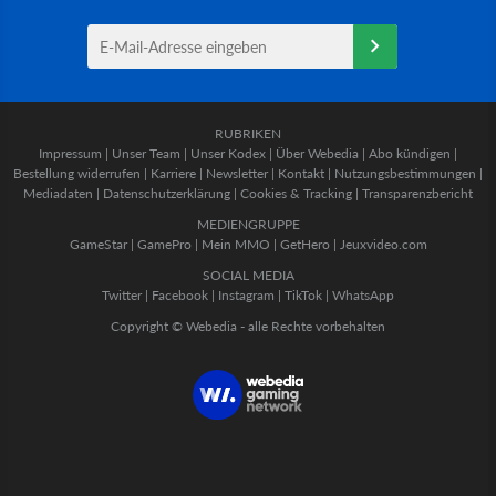
RUBRIKEN
Impressum
|
Unser Team
|
Unser Kodex
|
Über Webedia
|
Abo kündigen
|
Bestellung widerrufen
|
Karriere
|
Newsletter
|
Kontakt
|
Nutzungsbestimmungen
|
Mediadaten
|
Datenschutzerklärung
|
Cookies & Tracking
|
Transparenzbericht
MEDIENGRUPPE
GameStar
|
GamePro
|
Mein MMO
|
GetHero
|
Jeuxvideo.com
SOCIAL MEDIA
Twitter
|
Facebook
|
Instagram
|
TikTok
|
WhatsApp
Copyright © Webedia - alle Rechte vorbehalten