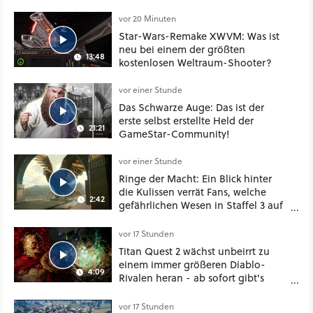
Konventionen auf
vor 20 Minuten
Star-Wars-Remake XWVM: Was ist
neu bei einem der größten
13:48
kostenlosen Weltraum-Shooter?
vor einer Stunde
Das Schwarze Auge: Das ist der
erste selbst erstellte Held der
21:21
GameStar-Community!
vor einer Stunde
Ringe der Macht: Ein Blick hinter
die Kulissen verrät Fans, welche
2:42
gefährlichen Wesen in Staffel 3 auf
sie warten
vor 17 Stunden
Titan Quest 2 wächst unbeirrt zu
einem immer größeren Diablo-
4:09
Rivalen heran - ab sofort gibt's
sogar eine richtige Beschwörer-
Klasse
vor 17 Stunden