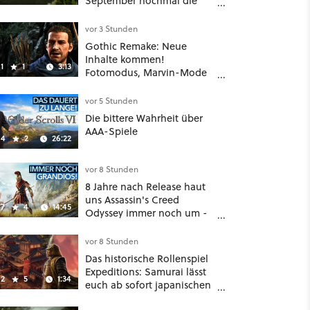
September nochmal die
Mittelalter-Essen an
vor 3 Stunden
Gothic Remake: Neue
Inhalte kommen!
1
1
3:13
Fotomodus, Marvin-Mode
und mehr bestätigt
vor 5 Stunden
Die bittere Wahrheit über
AAA-Spiele
4
2
26:22
vor 8 Stunden
8 Jahre nach Release haut
uns Assassin's Creed
7
4
14:45
Odyssey immer noch um -
Und ist jetzt sogar besser!
vor 8 Stunden
Das historische Rollenspiel
Expeditions: Samurai lässt
2
5
1:34
euch ab sofort japanischen
Sengoku-Ära aufmischen -