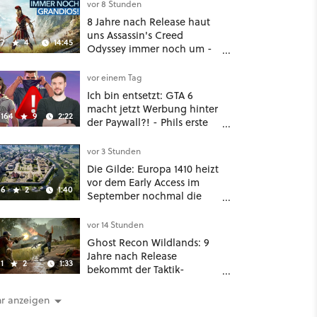
vor 8 Stunden
8 Jahre nach Release haut
uns Assassin's Creed
7
4
14:45
Odyssey immer noch um -
Und ist jetzt sogar besser!
vor einem Tag
Ich bin entsetzt: GTA 6
macht jetzt Werbung hinter
164
9
2:22
der Paywall?! - Phils erste
Reaktion auf den Netflix-
Deal
vor 3 Stunden
Die Gilde: Europa 1410 heizt
vor dem Early Access im
6
2
1:40
September nochmal die
Mittelalter-Essen an
vor 14 Stunden
Ghost Recon Wildlands: 9
Jahre nach Release
1
2
1:33
bekommt der Taktik-
Shooter mit Last Rites
nochmal ein dickes Update
r anzeigen