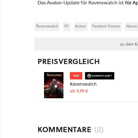
Das Avalon-Update für Ravenswatch ist
für Ap
Ravenswatch
PC
Action
Passtech Games
Nacon
zu den 
PREISVERGLEICH
TIPP
Ravenswatch
ab 9,99 €
KOMMENTARE
(0)