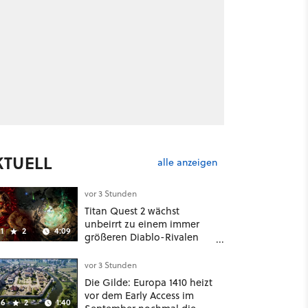
KTUELL
alle anzeigen
vor 3 Stunden
Titan Quest 2 wächst
unbeirrt zu einem immer
1
2
4:09
größeren Diablo-Rivalen
heran - ab sofort gibt's
sogar eine richtige
vor 3 Stunden
Beschwörer-Klasse
Die Gilde: Europa 1410 heizt
vor dem Early Access im
6
2
1:40