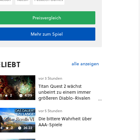
Preisvergleich
Mehr zum Spiel
LIEBT
alle anzeigen
vor 3 Stunden
Titan Quest 2 wächst
unbeirrt zu einem immer
1
2
4:09
größeren Diablo-Rivalen
heran - ab sofort gibt's
sogar eine richtige
vor 5 Stunden
Beschwörer-Klasse
Die bittere Wahrheit über
AAA-Spiele
4
2
26:22