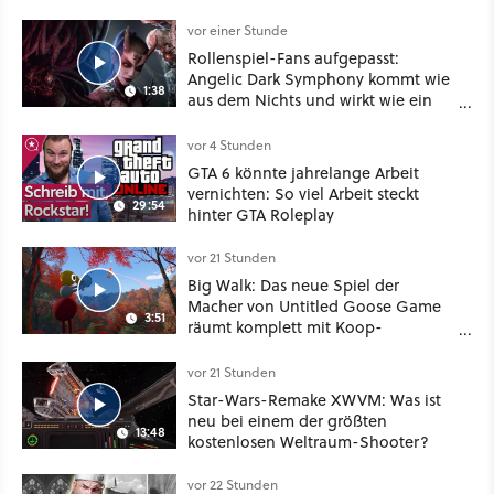
vor einer Stunde
Rollenspiel-Fans aufgepasst:
Angelic Dark Symphony kommt wie
1:38
aus dem Nichts und wirkt wie ein
Mix aus Baldur's Gate 3, XCOM und
Mass Effect
vor 4 Stunden
GTA 6 könnte jahrelange Arbeit
vernichten: So viel Arbeit steckt
29:54
hinter GTA Roleplay
vor 21 Stunden
Big Walk: Das neue Spiel der
Macher von Untitled Goose Game
3:51
räumt komplett mit Koop-
Konventionen auf
vor 21 Stunden
Star-Wars-Remake XWVM: Was ist
neu bei einem der größten
13:48
kostenlosen Weltraum-Shooter?
vor 22 Stunden