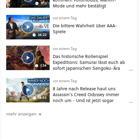
3:13
Mode und mehr bestätigt
vor einem Tag
Die bittere Wahrheit über AAA-
Spiele
26:22
vor einem Tag
Das historische Rollenspiel
Expeditions: Samurai lässt euch ab
1:34
sofort japanischen Sengoku-Ära
aufmischen - wahlweise mit Gewalt
oder Diplomatie
vor einem Tag
8 Jahre nach Release haut uns
Assassin's Creed Odyssey immer
14:45
noch um - Und ist jetzt sogar
besser!
mehr anzeigen