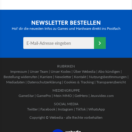
NEWSLETTER BESTELLEN
Hol' dir die neuesten Infos zu Games und Hardware direkt ins Postfach
RUBRIKEN
Impressum
|
Unser Team
|
Unser Kodex
|
Über Webedia
|
Abo kündigen
|
Bestellung widerrufen
|
Karriere
|
Newsletter
|
Kontakt
|
Nutzungsbestimmungen
|
Mediadaten
|
Datenschutzerklärung
|
Cookies & Tracking
|
Transparenzbericht
MEDIENGRUPPE
GameStar
|
GamePro
|
Mein MMO
|
GetHero
|
Jeuxvideo.com
SOCIAL MEDIA
Twitter
|
Facebook
|
Instagram
|
TikTok
|
WhatsApp
Copyright © Webedia - alle Rechte vorbehalten