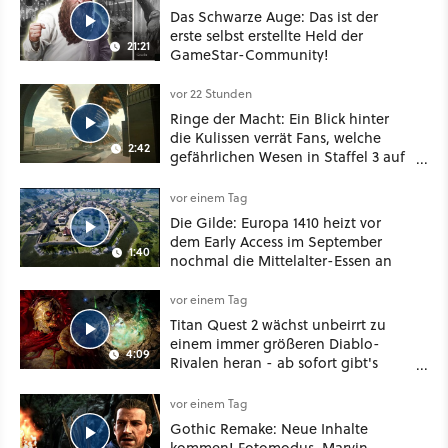
Das Schwarze Auge: Das ist der
erste selbst erstellte Held der
21:21
GameStar-Community!
vor 22 Stunden
Ringe der Macht: Ein Blick hinter
die Kulissen verrät Fans, welche
2:42
gefährlichen Wesen in Staffel 3 auf
sie warten
vor einem Tag
Die Gilde: Europa 1410 heizt vor
dem Early Access im September
1:40
nochmal die Mittelalter-Essen an
vor einem Tag
Titan Quest 2 wächst unbeirrt zu
einem immer größeren Diablo-
4:09
Rivalen heran - ab sofort gibt's
sogar eine richtige Beschwörer-
Klasse
vor einem Tag
Gothic Remake: Neue Inhalte
kommen! Fotomodus, Marvin-