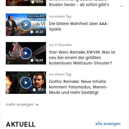
4:09
Rivalen heran - ab sofort gibt's
sogar eine richtige Beschwörer-
Klasse
vor einem Tag
Die bittere Wahrheit über AAA-
Spiele
26:22
vor 21 Stunden
Star-Wars-Remake XWVM: Was ist
neu bei einem der größten
13:48
kostenlosen Weltraum-Shooter?
vor einem Tag
Gothic Remake: Neue Inhalte
kommen! Fotomodus, Marvin-
3:13
Mode und mehr bestätigt
mehr anzeigen
AKTUELL
alle anzeigen