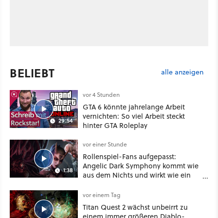
BELIEBT
alle anzeigen
vor 4 Stunden
GTA 6 könnte jahrelange Arbeit
vernichten: So viel Arbeit steckt
29:54
hinter GTA Roleplay
vor einer Stunde
Rollenspiel-Fans aufgepasst:
Angelic Dark Symphony kommt wie
1:38
aus dem Nichts und wirkt wie ein
Mix aus Baldur's Gate 3, XCOM und
Mass Effect
vor einem Tag
Titan Quest 2 wächst unbeirrt zu
einem immer größeren Diablo-