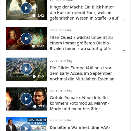
Ringe der Macht: Ein Blick hinter
die Kulissen verrät Fans, welche
2:42
gefährlichen Wesen in Staffel 3 auf
sie warten
vor einem Tag
Titan Quest 2 wächst unbeirrt zu
einem immer größeren Diablo-
4:09
Rivalen heran - ab sofort gibt's
sogar eine richtige Beschwörer-
Klasse
vor einem Tag
Die Gilde: Europa 1410 heizt vor
dem Early Access im September
1:40
nochmal die Mittelalter-Essen an
vor einem Tag
Gothic Remake: Neue Inhalte
kommen! Fotomodus, Marvin-
3:13
Mode und mehr bestätigt
vor einem Tag
Die bittere Wahrheit über AAA-