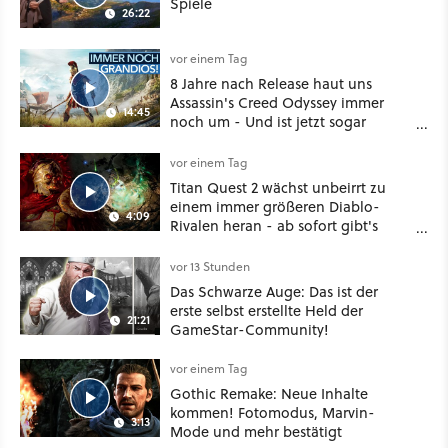
Spiele
26:22
vor einem Tag
8 Jahre nach Release haut uns
Assassin's Creed Odyssey immer
14:45
noch um - Und ist jetzt sogar
besser!
vor einem Tag
Titan Quest 2 wächst unbeirrt zu
einem immer größeren Diablo-
4:09
Rivalen heran - ab sofort gibt's
sogar eine richtige Beschwörer-
Klasse
vor 13 Stunden
Das Schwarze Auge: Das ist der
erste selbst erstellte Held der
21:21
GameStar-Community!
vor einem Tag
Gothic Remake: Neue Inhalte
kommen! Fotomodus, Marvin-
3:13
Mode und mehr bestätigt