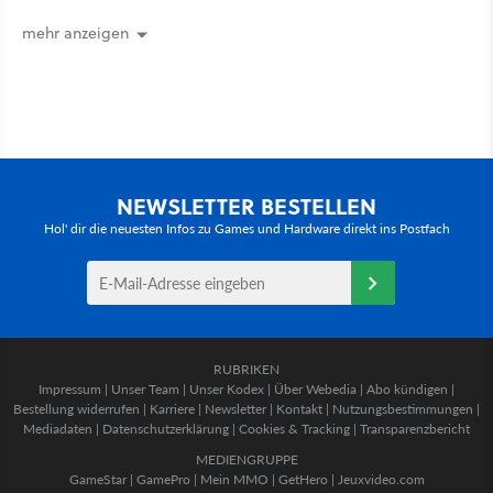
mehr anzeigen
NEWSLETTER BESTELLEN
Hol' dir die neuesten Infos zu Games und Hardware direkt ins Postfach
RUBRIKEN
Impressum
|
Unser Team
|
Unser Kodex
|
Über Webedia
|
Abo kündigen
|
Bestellung widerrufen
|
Karriere
|
Newsletter
|
Kontakt
|
Nutzungsbestimmungen
|
Mediadaten
|
Datenschutzerklärung
|
Cookies & Tracking
|
Transparenzbericht
MEDIENGRUPPE
GameStar
|
GamePro
|
Mein MMO
|
GetHero
|
Jeuxvideo.com