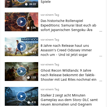
Spiele
26:22
vor einem Tag
Das historische Rollenspiel
Expeditions: Samurai lässt euch ab
1:34
sofort japanischen Sengoku-Ära
aufmischen - wahlweise mit Gewalt
oder Diplomatie
vor einem Tag
8 Jahre nach Release haut uns
Assassin's Creed Odyssey immer
14:45
noch um - Und ist jetzt sogar
besser!
vor einem Tag
Ghost Recon Wildlands: 9 Jahre
nach Release bekommt der Taktik-
1:33
Shooter mit Last Rites nochmal ein
dickes Update
vor einem Tag
Stalker 2 zeigt acht Minuten
Gameplay aus dem Story-DLC samt
8:11
neuen Anomalien und Gegnern