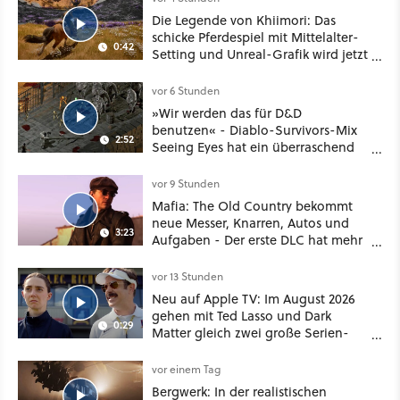
Die Legende von Khiimori: Das
schicke Pferdespiel mit Mittelalter-
0:42
Setting und Unreal-Grafik wird jetzt
noch größer und gefährlicher
vor 6 Stunden
»Wir werden das für D&D
benutzen« - Diablo-Survivors-Mix
2:52
Seeing Eyes hat ein überraschend
nützliches Map-Tool
vor 9 Stunden
Mafia: The Old Country bekommt
neue Messer, Knarren, Autos und
3:23
Aufgaben - Der erste DLC hat mehr
dabei als nur Story
vor 13 Stunden
Neu auf Apple TV: Im August 2026
gehen mit Ted Lasso und Dark
0:29
Matter gleich zwei große Serien-
Highlights weiter
vor einem Tag
Bergwerk: In der realistischen