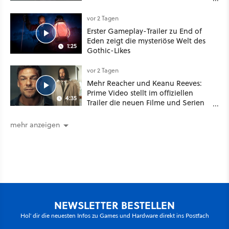
Your Mother Your Mother das
Schwert
vor 2 Tagen
Erster Gameplay-Trailer zu End of
Eden zeigt die mysteriöse Welt des
1:25
Gothic-Likes
vor 2 Tagen
Mehr Reacher und Keanu Reeves:
Prime Video stellt im offiziellen
4:35
Trailer die neuen Filme und Serien
für August 2026 vor
mehr anzeigen
NEWSLETTER BESTELLEN
Hol' dir die neuesten Infos zu Games und Hardware direkt ins Postfach