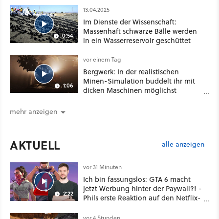
13.04.2025
Im Dienste der Wissenschaft:
Massenhaft schwarze Bälle werden
0:54
in ein Wasserreservoir geschüttet
vor einem Tag
Bergwerk: In der realistischen
Minen-Simulation buddelt ihr mit
1:06
dicken Maschinen möglichst
vorsichtig Kohle aus
mehr anzeigen
AKTUELL
alle anzeigen
vor 31 Minuten
Ich bin fassungslos: GTA 6 macht
jetzt Werbung hinter der Paywall?! -
2:22
Phils erste Reaktion auf den Netflix-
Deal
vor 4 Stunden