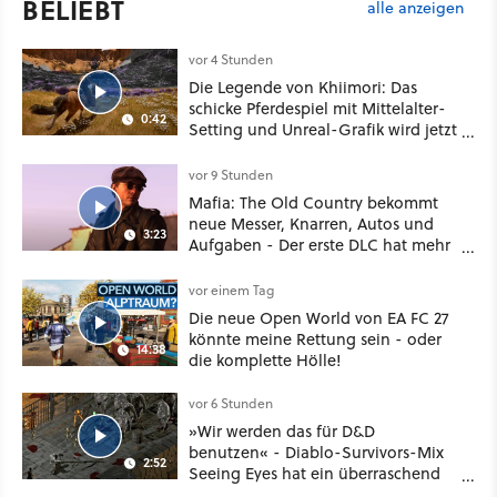
BELIEBT
alle anzeigen
vor 4 Stunden
Die Legende von Khiimori: Das
schicke Pferdespiel mit Mittelalter-
0:42
Setting und Unreal-Grafik wird jetzt
noch größer und gefährlicher
vor 9 Stunden
Mafia: The Old Country bekommt
neue Messer, Knarren, Autos und
3:23
Aufgaben - Der erste DLC hat mehr
dabei als nur Story
vor einem Tag
Die neue Open World von EA FC 27
könnte meine Rettung sein - oder
14:38
die komplette Hölle!
vor 6 Stunden
»Wir werden das für D&D
benutzen« - Diablo-Survivors-Mix
2:52
Seeing Eyes hat ein überraschend
nützliches Map-Tool