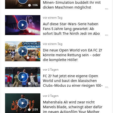
Minen-Simulation buddelt ihr mit
1:06
dicken Maschinen möglichst
vorsichtig Kohle aus
vor einem Tag
Auf diese Star-Wars-Serie haben
Fans 5 Jahre lang gewartet: Ab
1:29
sofort läuft The Ninth Jedi im Abo
bei Disney Plus
vor einem Tag
Die neue Open World von EA FC 27
könnte meine Rettung sein - oder
14:38
die komplette Hölle!
vor 2 Tagen
FC 27 hat jetzt eine eigene Open
World und baut den klassischen
5:38
Clubs-Modus zu einer riesigen 100-
Spieler-Sandbox aus
vor 2 Tagen
Mahershala Ali wird zwar nicht
Marvels Blade, schwingt aber dafür
2:05
im neuen Actionfilm Your Mother