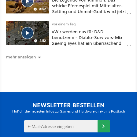
schicke Pferdespiel mit Mittelalter-
0:42
Setting und Unreal-Grafik wird jetzt
noch größer und gefährlicher
vor einem Tag
»Wir werden das für D&D
benutzen« - Diablo-Survivors-Mix
2:52
Seeing Eyes hat ein überraschend
nützliches Map-Tool
mehr anzeigen
NEWSLETTER BESTELLEN
Hol' dir die neuesten Infos zu Games und Hardware direkt ins Postfach