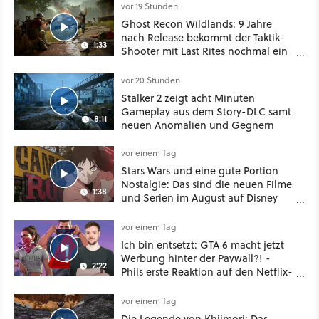
oder Diplomatie
vor 19 Stunden
Ghost Recon Wildlands: 9 Jahre
nach Release bekommt der Taktik-
1:33
Shooter mit Last Rites nochmal ein
dickes Update
vor 20 Stunden
Stalker 2 zeigt acht Minuten
Gameplay aus dem Story-DLC samt
8:11
neuen Anomalien und Gegnern
vor einem Tag
Stars Wars und eine gute Portion
Nostalgie: Das sind die neuen Filme
1:38
und Serien im August auf Disney
Plus
vor einem Tag
Ich bin entsetzt: GTA 6 macht jetzt
Werbung hinter der Paywall?! -
2:22
Phils erste Reaktion auf den Netflix-
Deal
vor einem Tag
Die Legende von Khiimori: Das