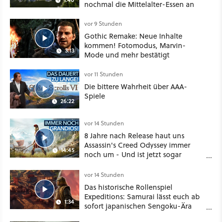
nochmal die Mittelalter-Essen an
vor 9 Stunden
Gothic Remake: Neue Inhalte
kommen! Fotomodus, Marvin-
3:13
Mode und mehr bestätigt
vor 11 Stunden
Die bittere Wahrheit über AAA-
Spiele
26:22
vor 14 Stunden
8 Jahre nach Release haut uns
Assassin's Creed Odyssey immer
14:45
noch um - Und ist jetzt sogar
besser!
vor 14 Stunden
Das historische Rollenspiel
Expeditions: Samurai lässt euch ab
1:34
sofort japanischen Sengoku-Ära
aufmischen - wahlweise mit Gewalt