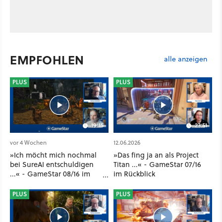
EMPFOHLEN
alle anzeigen
PLUS
PLUS
19:15
23:51
vor 4 Wochen
12.06.2026
»Ich möcht mich nochmal
»Das fing ja an als Project
bei SureAI entschuldigen
Titan ...« - GameStar 07/16
...« - GameStar 08/16 im
im Rückblick
Rückblick
PLUS
PLUS