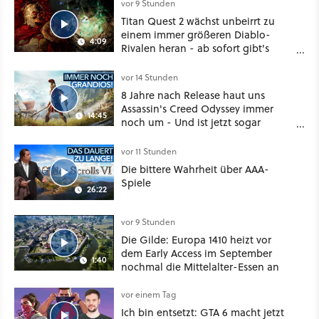
vor 9 Stunden
Titan Quest 2 wächst unbeirrt zu
einem immer größeren Diablo-
4:09
Rivalen heran - ab sofort gibt's
sogar eine richtige Beschwörer-
Klasse
vor 14 Stunden
8 Jahre nach Release haut uns
Assassin's Creed Odyssey immer
14:45
noch um - Und ist jetzt sogar
besser!
vor 11 Stunden
Die bittere Wahrheit über AAA-
Spiele
26:22
vor 9 Stunden
Die Gilde: Europa 1410 heizt vor
dem Early Access im September
1:40
nochmal die Mittelalter-Essen an
vor einem Tag
Ich bin entsetzt: GTA 6 macht jetzt