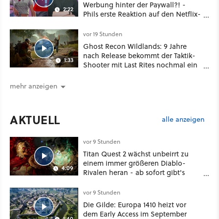
Werbung hinter der Paywall?! -
2:22
Phils erste Reaktion auf den Netflix-
Deal
vor 19 Stunden
Ghost Recon Wildlands: 9 Jahre
nach Release bekommt der Taktik-
1:33
Shooter mit Last Rites nochmal ein
dickes Update
mehr anzeigen
AKTUELL
alle anzeigen
vor 9 Stunden
Titan Quest 2 wächst unbeirrt zu
einem immer größeren Diablo-
4:09
Rivalen heran - ab sofort gibt's
sogar eine richtige Beschwörer-
Klasse
vor 9 Stunden
Die Gilde: Europa 1410 heizt vor
dem Early Access im September
1:40