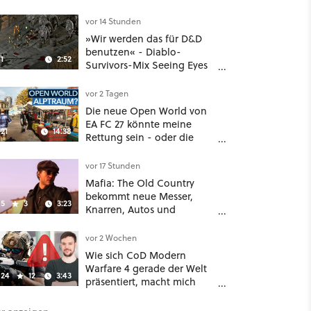
Unreal-Grafik wird jetzt
noch größer und
vor 14 Stunden
gefährlicher
»Wir werden das für D&D
benutzen« - Diablo-
1
2:52
Survivors-Mix Seeing Eyes
hat ein überraschend
nützliches Map-Tool
vor 2 Tagen
Die neue Open World von
EA FC 27 könnte meine
21
14:38
Rettung sein - oder die
komplette Hölle!
vor 17 Stunden
Mafia: The Old Country
bekommt neue Messer,
5
3
3:23
Knarren, Autos und
Aufgaben - Der erste DLC
hat mehr dabei als nur
vor 2 Wochen
Story
Wie sich CoD Modern
Warfare 4 gerade der Welt
24
12
3:43
präsentiert, macht mich
absolut fassungslos