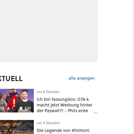
KTUELL
alle anzeigen
vor 8 Stunden
Ich bin fassungslos: GTA 6
macht jetzt Werbung hinter
53
1
2:22
der Paywall?! - Phils erste
Reaktion auf den Netflix-
Deal
vor 11 Stunden
Die Legende von Khiimori: