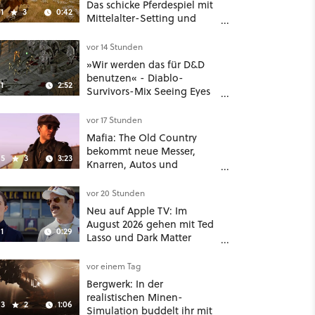
Das schicke Pferdespiel mit
1
3
0:42
Mittelalter-Setting und
Unreal-Grafik wird jetzt
noch größer und
vor 14 Stunden
gefährlicher
»Wir werden das für D&D
benutzen« - Diablo-
1
2:52
Survivors-Mix Seeing Eyes
hat ein überraschend
nützliches Map-Tool
vor 17 Stunden
Mafia: The Old Country
bekommt neue Messer,
5
3
3:23
Knarren, Autos und
Aufgaben - Der erste DLC
hat mehr dabei als nur
vor 20 Stunden
Story
Neu auf Apple TV: Im
August 2026 gehen mit Ted
1
0:29
Lasso und Dark Matter
gleich zwei große Serien-
Highlights weiter
vor einem Tag
Bergwerk: In der
realistischen Minen-
3
2
1:06
Simulation buddelt ihr mit