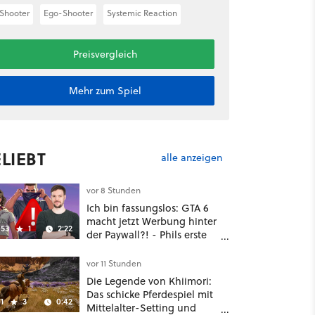
Shooter
Ego-Shooter
Systemic Reaction
Preisvergleich
Mehr zum Spiel
LIEBT
alle anzeigen
vor 8 Stunden
Ich bin fassungslos: GTA 6
macht jetzt Werbung hinter
53
1
2:22
der Paywall?! - Phils erste
Reaktion auf den Netflix-
Deal
vor 11 Stunden
Die Legende von Khiimori:
Das schicke Pferdespiel mit
1
3
0:42
Mittelalter-Setting und