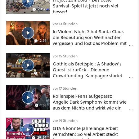
Survival-Spiel ist jetzt noch viel
20:33
besser!
vor 13 Stunden
In Violent Night 2 hat Santa Claus
die Bedeutung von Weihnachten
2:24
vergessen und löst das Problem mit
viel roher Gewalt
vor 15 Stunden
Gothic als Brettspiel: A Shadow's
Quest ist zurück - Die neue
0:30
Crowdfunding-Kampagne startet
im September
vor 17 Stunden
Rollenspiel-Fans aufgepasst:
Angelic Dark Symphony kommt wie
1:38
aus dem Nichts und wirkt wie ein
Mix aus Baldur's Gate 3, XCOM und
Mass Effect
vor 19 Stunden
GTA 6 könnte jahrelange Arbeit
vernichten: So viel Arbeit steckt
29:54