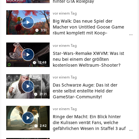
hinter GTA Roleplay
vor einem Tag
Big Walk: Das neue Spiel der
Macher von Untitled Goose Game
3:51
räumt komplett mit Koop-
Konventionen auf
vor einem Tag
Star-Wars-Remake XWVM: Was ist
neu bei einem der größten
13:48
kostenlosen Weltraum-Shooter?
vor einem Tag
Das Schwarze Auge: Das ist der
erste selbst erstellte Held der
21:21
GameStar-Community!
vor einem Tag
Ringe der Macht: Ein Blick hinter
die Kulissen verrät Fans, welche
2:42
gefährlichen Wesen in Staffel 3 auf
sie warten