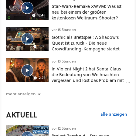
Star-Wars-Remake XWVM: Was ist
neu bei einem der größten
13:48
kostenlosen Weltraum-Shooter?
vor 15 Stunden
Gothic als Brettspiel: A Shadow's
Quest ist zurück - Die neue
0:30
Crowdfunding-Kampagne startet
im September
vor 13 Stunden
In Violent Night 2 hat Santa Claus
die Bedeutung von Weihnachten
2:24
vergessen und löst das Problem mit
viel roher Gewalt
mehr anzeigen
AKTUELL
alle anzeigen
vor 12 Stunden
Project Zomboid - Das beste