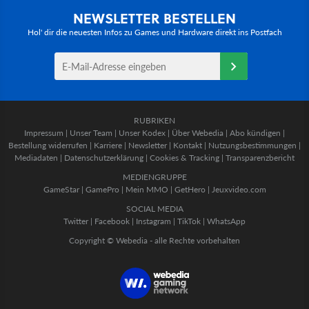
NEWSLETTER BESTELLEN
Hol' dir die neuesten Infos zu Games und Hardware direkt ins Postfach
RUBRIKEN
Impressum
|
Unser Team
|
Unser Kodex
|
Über Webedia
|
Abo kündigen
|
Bestellung widerrufen
|
Karriere
|
Newsletter
|
Kontakt
|
Nutzungsbestimmungen
|
Mediadaten
|
Datenschutzerklärung
|
Cookies & Tracking
|
Transparenzbericht
MEDIENGRUPPE
GameStar
|
GamePro
|
Mein MMO
|
GetHero
|
Jeuxvideo.com
SOCIAL MEDIA
Twitter
|
Facebook
|
Instagram
|
TikTok
|
WhatsApp
Copyright © Webedia - alle Rechte vorbehalten