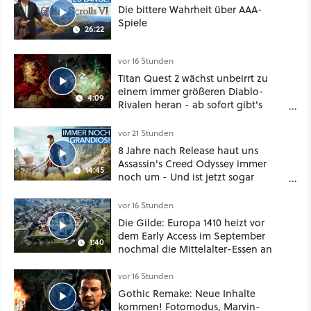
Die bittere Wahrheit über AAA-
Spiele
26:22
vor 16 Stunden
Titan Quest 2 wächst unbeirrt zu
einem immer größeren Diablo-
4:09
Rivalen heran - ab sofort gibt's
sogar eine richtige Beschwörer-
Klasse
vor 21 Stunden
8 Jahre nach Release haut uns
Assassin's Creed Odyssey immer
14:45
noch um - Und ist jetzt sogar
besser!
vor 16 Stunden
Die Gilde: Europa 1410 heizt vor
dem Early Access im September
1:40
nochmal die Mittelalter-Essen an
vor 16 Stunden
Gothic Remake: Neue Inhalte
kommen! Fotomodus, Marvin-