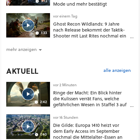
3:13
Mode und mehr bestätigt
vor einem Tag
Ghost Recon Wildlands: 9 Jahre
nach Release bekommt der Taktik-
1:33
Shooter mit Last Rites nochmal ein
dickes Update
mehr anzeigen
AKTUELL
alle anzeigen
vor 2 Minuten
Ringe der Macht: Ein Blick hinter
die Kulissen verrät Fans, welche
2:42
gefährlichen Wesen in Staffel 3 auf
sie warten
vor 16 Stunden
Die Gilde: Europa 1410 heizt vor
dem Early Access im September
1:40
nochmal die Mittelalter-Essen an