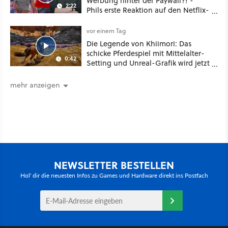
Werbung hinter der Paywall?! -
2:22
Phils erste Reaktion auf den Netflix-
Deal
vor einem Tag
Die Legende von Khiimori: Das
schicke Pferdespiel mit Mittelalter-
0:42
Setting und Unreal-Grafik wird jetzt
noch größer und gefährlicher
mehr anzeigen
NEWSLETTER BESTELLEN
Hol' dir die neuesten Infos zu Games und Hardware direkt ins Postfach