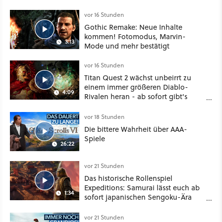
vor 16 Stunden
Gothic Remake: Neue Inhalte
kommen! Fotomodus, Marvin-
3:13
Mode und mehr bestätigt
vor 16 Stunden
Titan Quest 2 wächst unbeirrt zu
einem immer größeren Diablo-
4:09
Rivalen heran - ab sofort gibt's
sogar eine richtige Beschwörer-
Klasse
vor 18 Stunden
Die bittere Wahrheit über AAA-
Spiele
26:22
vor 21 Stunden
Das historische Rollenspiel
Expeditions: Samurai lässt euch ab
1:34
sofort japanischen Sengoku-Ära
aufmischen - wahlweise mit Gewalt
oder Diplomatie
vor 21 Stunden