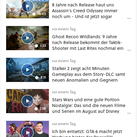
8 Jahre nach Release haut uns
Assassin's Creed Odyssey immer
14:45
noch um - Und ist jetzt sogar
besser!
vor einem Tag
Ghost Recon Wildlands: 9 Jahre
nach Release bekommt der Taktik-
1:33
Shooter mit Last Rites nochmal ein
dickes Update
vor einem Tag
Stalker 2 zeigt acht Minuten
Gameplay aus dem Story-DLC samt
8:11
neuen Anomalien und Gegnern
vor einem Tag
Stars Wars und eine gute Portion
Nostalgie: Das sind die neuen Filme
1:38
und Serien im August auf Disney
Plus
vor einem Tag
Ich bin entsetzt: GTA 6 macht jetzt