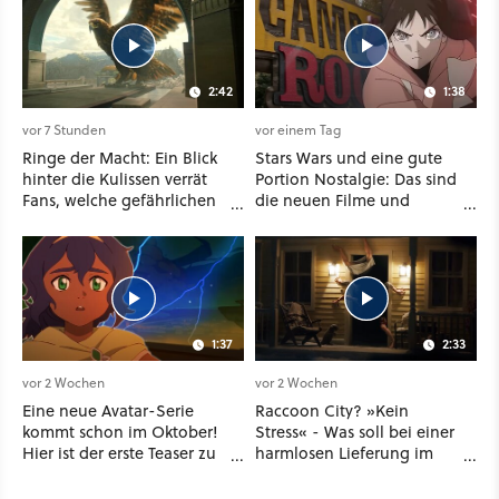
2:42
1:38
vor 7 Stunden
vor einem Tag
Ringe der Macht: Ein Blick
Stars Wars und eine gute
hinter die Kulissen verrät
Portion Nostalgie: Das sind
Fans, welche gefährlichen
die neuen Filme und
Wesen in Staffel 3 auf sie
Serien im August auf
warten
Disney Plus
1:37
2:33
vor 2 Wochen
vor 2 Wochen
Eine neue Avatar-Serie
Raccoon City? »Kein
kommt schon im Oktober!
Stress« - Was soll bei einer
Hier ist der erste Teaser zu
harmlosen Lieferung im
Seven Havens auf
neuen Resident-Evil-
Paramount Plus
Kinofilm schon