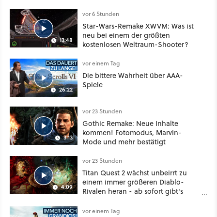
vor 6 Stunden
Star-Wars-Remake XWVM: Was ist
neu bei einem der größten
13:48
kostenlosen Weltraum-Shooter?
vor einem Tag
Die bittere Wahrheit über AAA-
Spiele
26:22
vor 23 Stunden
Gothic Remake: Neue Inhalte
kommen! Fotomodus, Marvin-
3:13
Mode und mehr bestätigt
vor 23 Stunden
Titan Quest 2 wächst unbeirrt zu
einem immer größeren Diablo-
4:09
Rivalen heran - ab sofort gibt's
sogar eine richtige Beschwörer-
Klasse
vor einem Tag