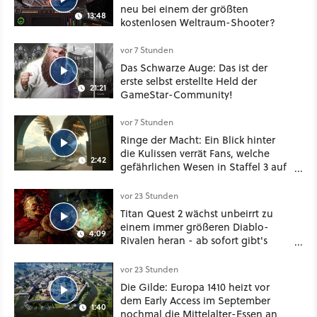
neu bei einem der größten
13:48
kostenlosen Weltraum-Shooter?
vor 7 Stunden
Das Schwarze Auge: Das ist der
erste selbst erstellte Held der
21:21
GameStar-Community!
vor 7 Stunden
Ringe der Macht: Ein Blick hinter
die Kulissen verrät Fans, welche
2:42
gefährlichen Wesen in Staffel 3 auf
sie warten
vor 23 Stunden
Titan Quest 2 wächst unbeirrt zu
einem immer größeren Diablo-
4:09
Rivalen heran - ab sofort gibt's
sogar eine richtige Beschwörer-
Klasse
vor 23 Stunden
Die Gilde: Europa 1410 heizt vor
dem Early Access im September
1:40
nochmal die Mittelalter-Essen an