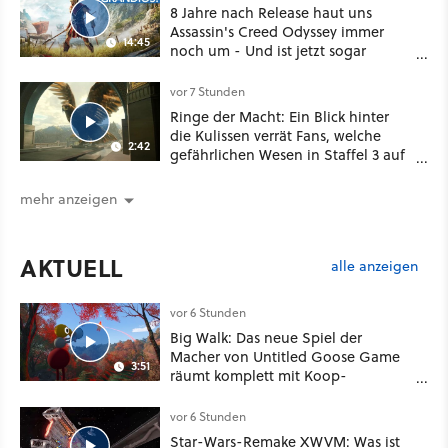
8 Jahre nach Release haut uns
Assassin's Creed Odyssey immer
14:45
noch um - Und ist jetzt sogar
besser!
vor 7 Stunden
Ringe der Macht: Ein Blick hinter
die Kulissen verrät Fans, welche
2:42
gefährlichen Wesen in Staffel 3 auf
sie warten
mehr anzeigen
AKTUELL
alle anzeigen
vor 6 Stunden
Big Walk: Das neue Spiel der
Macher von Untitled Goose Game
3:51
räumt komplett mit Koop-
Konventionen auf
vor 6 Stunden
Star-Wars-Remake XWVM: Was ist