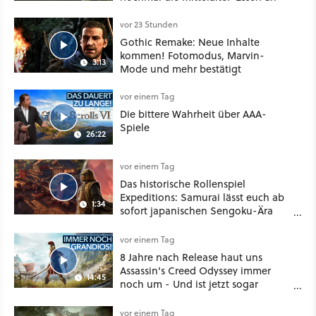
vor 23 Stunden
Gothic Remake: Neue Inhalte
kommen! Fotomodus, Marvin-
3:13
Mode und mehr bestätigt
vor einem Tag
Die bittere Wahrheit über AAA-
Spiele
26:22
vor einem Tag
Das historische Rollenspiel
Expeditions: Samurai lässt euch ab
1:34
sofort japanischen Sengoku-Ära
aufmischen - wahlweise mit Gewalt
oder Diplomatie
vor einem Tag
8 Jahre nach Release haut uns
Assassin's Creed Odyssey immer
14:45
noch um - Und ist jetzt sogar
besser!
vor einem Tag