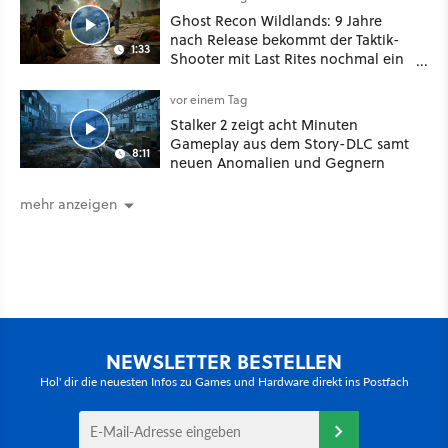
Ghost Recon Wildlands: 9 Jahre
nach Release bekommt der Taktik-
1:33
Shooter mit Last Rites nochmal ein
dickes Update
vor einem Tag
Stalker 2 zeigt acht Minuten
Gameplay aus dem Story-DLC samt
8:11
neuen Anomalien und Gegnern
mehr anzeigen
NEWSLETTER BESTELLEN
Hol' dir die neuesten Infos zu Games und Hardware direkt ins Postfach