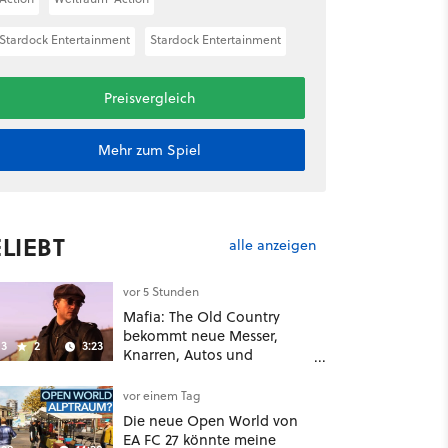
Stardock Entertainment
Stardock Entertainment
Preisvergleich
Mehr zum Spiel
LIEBT
alle anzeigen
vor 5 Stunden
Mafia: The Old Country
bekommt neue Messer,
3
2
3:23
Knarren, Autos und
Aufgaben - Der erste DLC
hat mehr dabei als nur
vor einem Tag
Story
Die neue Open World von
EA FC 27 könnte meine