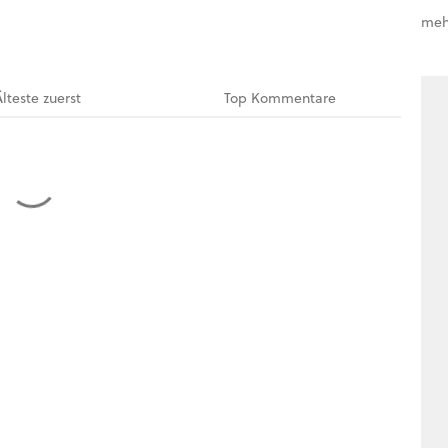
meh
Älteste
zuerst
Top
Kommentare