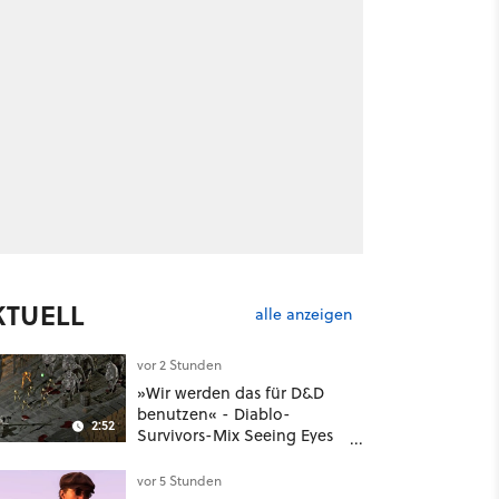
KTUELL
alle anzeigen
vor 2 Stunden
»Wir werden das für D&D
benutzen« - Diablo-
2:52
Survivors-Mix Seeing Eyes
hat ein überraschend
nützliches Map-Tool
vor 5 Stunden