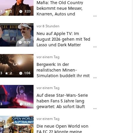
Mafia: The Old Country
bekommt neue Messer,
3
2
3:23
Knarren, Autos und
Aufgaben - Der erste DLC
hat mehr dabei als nur
vor 8 Stunden
Story
Neu auf Apple TV: Im
August 2026 gehen mit Ted
0:29
Lasso und Dark Matter
gleich zwei große Serien-
Highlights weiter
vor einem Tag
Bergwerk: In der
realistischen Minen-
3
2
1:06
Simulation buddelt ihr mit
dicken Maschinen
möglichst vorsichtig Kohle
vor einem Tag
aus
Auf diese Star-Wars-Serie
haben Fans 5 Jahre lang
3
1:29
gewartet: Ab sofort läuft
The Ninth Jedi im Abo bei
Disney Plus
vor einem Tag
Die neue Open World von
EA FC 27 könnte meine