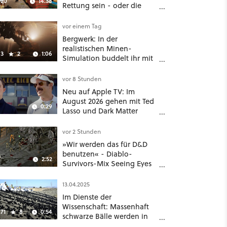
20
14:38
Rettung sein - oder die
komplette Hölle!
vor einem Tag
Bergwerk: In der
realistischen Minen-
3
2
1:06
Simulation buddelt ihr mit
dicken Maschinen
möglichst vorsichtig Kohle
vor 8 Stunden
aus
Neu auf Apple TV: Im
August 2026 gehen mit Ted
0:29
Lasso und Dark Matter
gleich zwei große Serien-
Highlights weiter
vor 2 Stunden
»Wir werden das für D&D
benutzen« - Diablo-
2:52
Survivors-Mix Seeing Eyes
hat ein überraschend
nützliches Map-Tool
13.04.2025
Im Dienste der
Wissenschaft: Massenhaft
71
8
0:54
schwarze Bälle werden in
ein Wasserreservoir