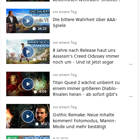
vor einem Tag
Die bittere Wahrheit über AAA-
Spiele
26:22
vor einem Tag
8 Jahre nach Release haut uns
Assassin's Creed Odyssey immer
14:45
noch um - Und ist jetzt sogar
besser!
vor einem Tag
Titan Quest 2 wächst unbeirrt zu
einem immer größeren Diablo-
4:09
Rivalen heran - ab sofort gibt's
sogar eine richtige Beschwörer-
Klasse
vor einem Tag
Gothic Remake: Neue Inhalte
kommen! Fotomodus, Marvin-
3:13
Mode und mehr bestätigt
PLUS
11.12.2020