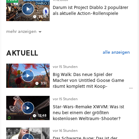
Darum ist Project Diablo 2 populärer
als aktuelle Action-Rollenspiele
25:16
mehr anzeigen
AKTUELL
alle anzeigen
vor 15 Stunden
Big Walk: Das neue Spiel der
Macher von Untitled Goose Game
3:51
räumt komplett mit Koop-
Konventionen auf
vor 15 Stunden
Star-Wars-Remake XWVM: Was ist
neu bei einem der größten
13:48
kostenlosen Weltraum-Shooter?
vor 16 Stunden
Das Schwarze Auge: Das ist der