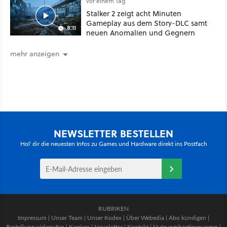
vor einem Tag
Stalker 2 zeigt acht Minuten
Gameplay aus dem Story-DLC samt
8:11
neuen Anomalien und Gegnern
mehr anzeigen
NEWSLETTER BESTELLEN
Hol' dir die neuesten Infos zu Games und Hardware direkt ins Postfach
RUBRIKEN
Impressum
|
Unser Team
|
Unser Kodex
|
Über Webedia
|
Abo kündigen
|
Bestellung widerrufen
|
Karriere
|
Newsletter
|
Kontakt
|
Nutzungsbestimmungen
|