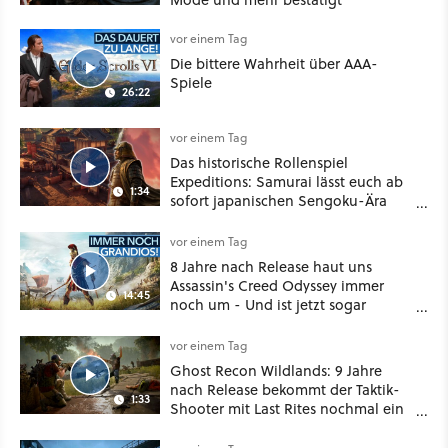
vor einem Tag
Die bittere Wahrheit über AAA-
Spiele
26:22
vor einem Tag
Das historische Rollenspiel
Expeditions: Samurai lässt euch ab
1:34
sofort japanischen Sengoku-Ära
aufmischen - wahlweise mit Gewalt
oder Diplomatie
vor einem Tag
8 Jahre nach Release haut uns
Assassin's Creed Odyssey immer
14:45
noch um - Und ist jetzt sogar
besser!
vor einem Tag
Ghost Recon Wildlands: 9 Jahre
nach Release bekommt der Taktik-
1:33
Shooter mit Last Rites nochmal ein
dickes Update