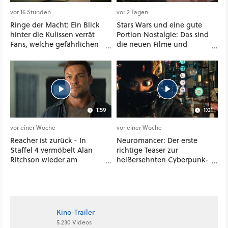
vor 16 Stunden
vor 2 Tagen
Ringe der Macht: Ein Blick
Stars Wars und eine gute
hinter die Kulissen verrät
Portion Nostalgie: Das sind
Fans, welche gefährlichen
die neuen Filme und
Wesen in Staffel 3 auf sie
Serien im August auf
warten
Disney Plus
1:59
1:01
vor einer Woche
vor einer Woche
Reacher ist zurück - In
Neuromancer: Der erste
Staffel 4 vermöbelt Alan
richtige Teaser zur
Ritchson wieder am
heißersehnten Cyberpunk-
laufenden Band Verbrecher
Serie ist da - und wir
und legt sich sogar mit der
wissen auch endlich, wann
CIA an
sie startet
Kino-Trailer
5.230 Videos