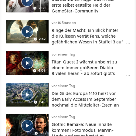
erste selbst erstellte Held der
21:21
GameStar-Community!
vor 16 Stunden
Ringe der Macht: Ein Blick hinter
die Kulissen verrät Fans, welche
2:42
gefährlichen Wesen in Staffel 3 auf
sie warten
vor einem Tag
Titan Quest 2 wächst unbeirrt zu
einem immer größeren Diablo-
4:09
Rivalen heran - ab sofort gibt's
sogar eine richtige Beschwörer-
Klasse
vor einem Tag
Die Gilde: Europa 1410 heizt vor
dem Early Access im September
1:40
nochmal die Mittelalter-Essen an
vor einem Tag
Gothic Remake: Neue Inhalte
kommen! Fotomodus, Marvin-
3:13
Mode und mehr bestätigt