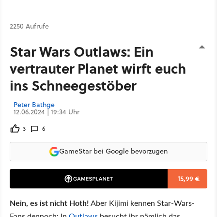
2250 Aufrufe
Star Wars Outlaws: Ein
vertrauter Planet wirft euch
ins Schneegestöber
Peter Bathge
12.06.2024 | 19:34 Uhr
3
6
GameStar bei Google bevorzugen
15,99 €
Nein, es ist nicht Hoth!
Aber Kijimi kennen Star-Wars-
Fans dennoch: In
Outlaws
besucht ihr nämlich das