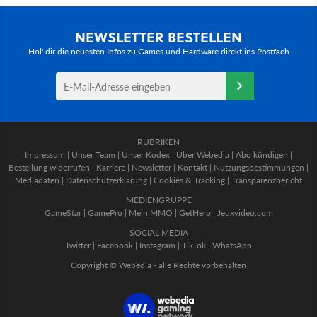
NEWSLETTER BESTELLEN
Hol' dir die neuesten Infos zu Games und Hardware direkt ins Postfach
RUBRIKEN
Impressum
|
Unser Team
|
Unser Kodex
|
Über Webedia
|
Abo kündigen
|
Bestellung widerrufen
|
Karriere
|
Newsletter
|
Kontakt
|
Nutzungsbestimmungen
|
Mediadaten
|
Datenschutzerklärung
|
Cookies & Tracking
|
Transparenzbericht
MEDIENGRUPPE
GameStar
|
GamePro
|
Mein MMO
|
GetHero
|
Jeuxvideo.com
SOCIAL MEDIA
Twitter
|
Facebook
|
Instagram
|
TikTok
|
WhatsApp
Copyright © Webedia - alle Rechte vorbehalten