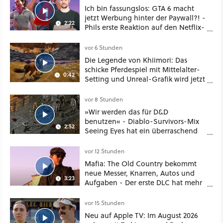
Ich bin fassungslos: GTA 6 macht
jetzt Werbung hinter der Paywall?! -
2:22
Phils erste Reaktion auf den Netflix-
Deal
vor 6 Stunden
Die Legende von Khiimori: Das
schicke Pferdespiel mit Mittelalter-
0:42
Setting und Unreal-Grafik wird jetzt
noch größer und gefährlicher
vor 8 Stunden
»Wir werden das für D&D
benutzen« - Diablo-Survivors-Mix
2:52
Seeing Eyes hat ein überraschend
nützliches Map-Tool
vor 12 Stunden
Mafia: The Old Country bekommt
neue Messer, Knarren, Autos und
3:23
Aufgaben - Der erste DLC hat mehr
dabei als nur Story
vor 15 Stunden
Neu auf Apple TV: Im August 2026