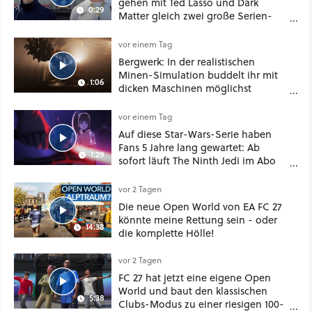
gehen mit Ted Lasso und Dark
0:29
Matter gleich zwei große Serien-
Highlights weiter
vor einem Tag
Bergwerk: In der realistischen
Minen-Simulation buddelt ihr mit
1:06
dicken Maschinen möglichst
vorsichtig Kohle aus
vor einem Tag
Auf diese Star-Wars-Serie haben
Fans 5 Jahre lang gewartet: Ab
1:29
sofort läuft The Ninth Jedi im Abo
bei Disney Plus
vor 2 Tagen
Die neue Open World von EA FC 27
könnte meine Rettung sein - oder
14:38
die komplette Hölle!
vor 2 Tagen
FC 27 hat jetzt eine eigene Open
World und baut den klassischen
5:38
Clubs-Modus zu einer riesigen 100-