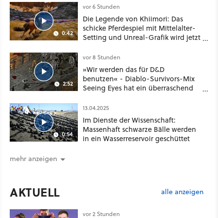
vor 6 Stunden
Die Legende von Khiimori: Das
schicke Pferdespiel mit Mittelalter-
0:42
Setting und Unreal-Grafik wird jetzt
noch größer und gefährlicher
vor 8 Stunden
»Wir werden das für D&D
benutzen« - Diablo-Survivors-Mix
2:52
Seeing Eyes hat ein überraschend
nützliches Map-Tool
13.04.2025
Im Dienste der Wissenschaft:
Massenhaft schwarze Bälle werden
0:54
in ein Wasserreservoir geschüttet
mehr anzeigen
AKTUELL
alle anzeigen
vor 2 Stunden