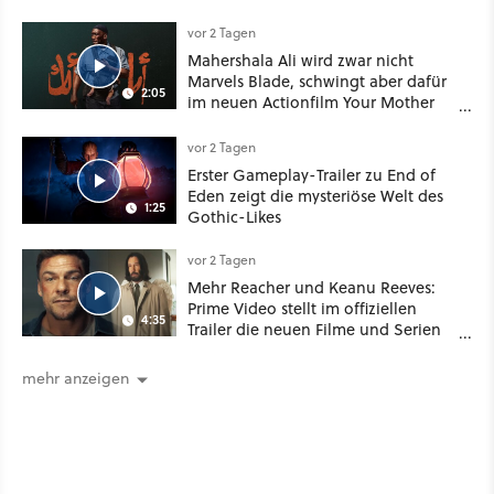
Spieler-Sandbox aus
vor 2 Tagen
Mahershala Ali wird zwar nicht
Marvels Blade, schwingt aber dafür
2:05
im neuen Actionfilm Your Mother
Your Mother Your Mother das
Schwert
vor 2 Tagen
Erster Gameplay-Trailer zu End of
Eden zeigt die mysteriöse Welt des
1:25
Gothic-Likes
vor 2 Tagen
Mehr Reacher und Keanu Reeves:
Prime Video stellt im offiziellen
4:35
Trailer die neuen Filme und Serien
für August 2026 vor
mehr anzeigen