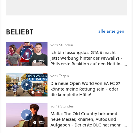
BELIEBT
alle anzeigen
vor 2 Stunden
Ich bin fassungslos: GTA 6 macht
jetzt Werbung hinter der Paywall?! -
2:22
Phils erste Reaktion auf den Netflix-
Deal
vor 2 Tagen
Die neue Open World von EA FC 27
könnte meine Rettung sein - oder
14:38
die komplette Hölle!
vor 12 Stunden
Mafia: The Old Country bekommt
neue Messer, Knarren, Autos und
3:23
Aufgaben - Der erste DLC hat mehr
dabei als nur Story