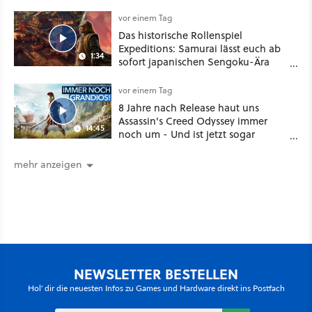
vor einem Tag
Das historische Rollenspiel
Expeditions: Samurai lässt euch ab
1:34
sofort japanischen Sengoku-Ära
aufmischen - wahlweise mit Gewalt
oder Diplomatie
vor einem Tag
8 Jahre nach Release haut uns
Assassin's Creed Odyssey immer
14:45
noch um - Und ist jetzt sogar
besser!
mehr anzeigen
NEWSLETTER BESTELLEN
Hol' dir die neuesten Infos zu Games und Hardware direkt ins Postfach