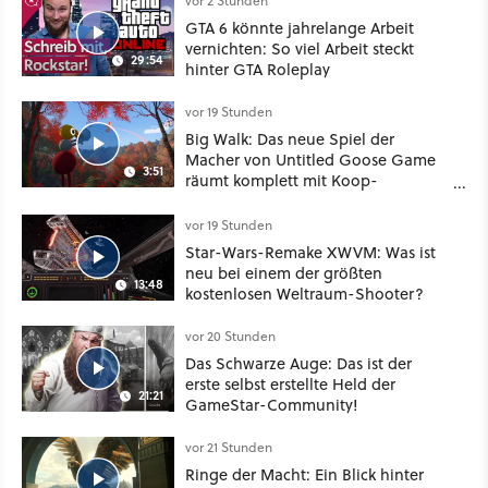
vor 2 Stunden
GTA 6 könnte jahrelange Arbeit
vernichten: So viel Arbeit steckt
29:54
hinter GTA Roleplay
vor 19 Stunden
Big Walk: Das neue Spiel der
Macher von Untitled Goose Game
3:51
räumt komplett mit Koop-
Konventionen auf
vor 19 Stunden
Star-Wars-Remake XWVM: Was ist
neu bei einem der größten
13:48
kostenlosen Weltraum-Shooter?
vor 20 Stunden
Das Schwarze Auge: Das ist der
erste selbst erstellte Held der
21:21
GameStar-Community!
vor 21 Stunden
Ringe der Macht: Ein Blick hinter