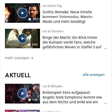
sogar eine richtige Beschwörer-
Klasse
vor einem Tag
Gothic Remake: Neue Inhalte
kommen! Fotomodus, Marvin-
3:13
Mode und mehr bestätigt
vor 20 Stunden
Ringe der Macht: Ein Blick hinter
die Kulissen verrät Fans, welche
2:42
gefährlichen Wesen in Staffel 3 auf
sie warten
mehr anzeigen
AKTUELL
alle anzeigen
vor 10 Minuten
Rollenspiel-Fans aufgepasst:
Angelic Dark Symphony kommt wie
1:38
aus dem Nichts und wirkt wie ein
Mix aus Baldur's Gate 3, XCOM und
Mass Effect