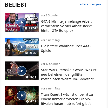
BELIEBT
alle anzeigen
vor 2 Stunden
GTA 6 könnte jahrelange Arbeit
vernichten: So viel Arbeit steckt
29:54
hinter GTA Roleplay
vor einem Tag
Die bittere Wahrheit über AAA-
Spiele
26:22
vor 19 Stunden
Star-Wars-Remake XWVM: Was ist
neu bei einem der größten
13:48
kostenlosen Weltraum-Shooter?
vor einem Tag
Titan Quest 2 wächst unbeirrt zu
einem immer größeren Diablo-
4:09
Rivalen heran - ab sofort gibt's