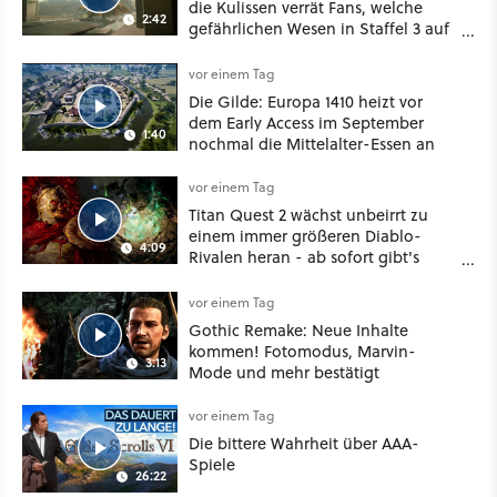
die Kulissen verrät Fans, welche
2:42
gefährlichen Wesen in Staffel 3 auf
sie warten
vor einem Tag
Die Gilde: Europa 1410 heizt vor
dem Early Access im September
1:40
nochmal die Mittelalter-Essen an
vor einem Tag
Titan Quest 2 wächst unbeirrt zu
einem immer größeren Diablo-
4:09
Rivalen heran - ab sofort gibt's
sogar eine richtige Beschwörer-
Klasse
vor einem Tag
Gothic Remake: Neue Inhalte
kommen! Fotomodus, Marvin-
3:13
Mode und mehr bestätigt
vor einem Tag
Die bittere Wahrheit über AAA-
Spiele
26:22