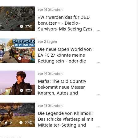
dicken Maschinen
möglichst vorsichtig Kohle
vor 16 Stunden
aus
»Wir werden das für D&D
benutzen« - Diablo-
1
2:52
Survivors-Mix Seeing Eyes
hat ein überraschend
nützliches Map-Tool
vor 2 Tagen
Die neue Open World von
EA FC 27 könnte meine
21
14:38
Rettung sein - oder die
komplette Hölle!
vor 19 Stunden
Mafia: The Old Country
bekommt neue Messer,
5
3
3:23
Knarren, Autos und
Aufgaben - Der erste DLC
hat mehr dabei als nur
vor 13 Stunden
Story
Die Legende von Khiimori:
Das schicke Pferdespiel mit
1
3
0:42
Mittelalter-Setting und
Unreal-Grafik wird jetzt
noch größer und