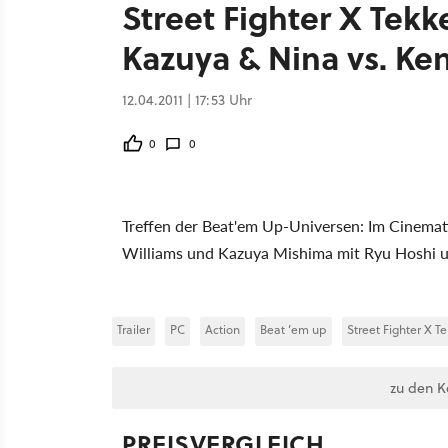
Street Fighter X Tekk
Kazuya & Nina vs. Ke
12.04.2011 | 17:53 Uhr
0
0
Treffen der Beat'em Up-Universen: Im Cinemati
Williams und Kazuya Mishima mit Ryu Hoshi 
Trailer
PC
Action
Beat ’em up
Street Fighter X T
zu den 
PREISVERGLEICH