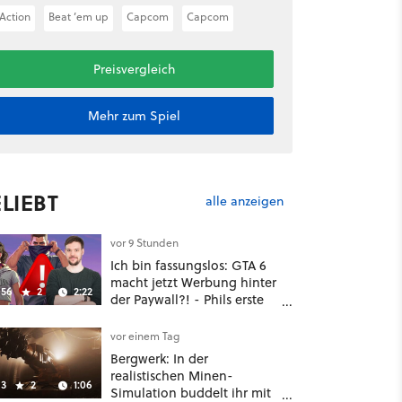
Action
Beat ’em up
Capcom
Capcom
Preisvergleich
Mehr zum Spiel
LIEBT
alle anzeigen
vor 9 Stunden
Ich bin fassungslos: GTA 6
macht jetzt Werbung hinter
56
2
2:22
der Paywall?! - Phils erste
Reaktion auf den Netflix-
Deal
vor einem Tag
Bergwerk: In der
realistischen Minen-
3
2
1:06
Simulation buddelt ihr mit