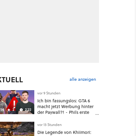
KTUELL
alle anzeigen
vor 9 Stunden
Ich bin fassungslos: GTA 6
macht jetzt Werbung hinter
56
2
2:22
der Paywall?! - Phils erste
Reaktion auf den Netflix-
Deal
vor 13 Stunden
Die Legende von Khiimori: