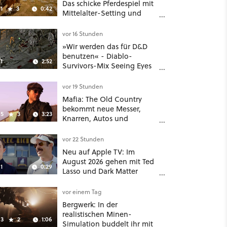
Das schicke Pferdespiel mit
1
3
0:42
Mittelalter-Setting und
Unreal-Grafik wird jetzt
noch größer und
vor 16 Stunden
gefährlicher
»Wir werden das für D&D
benutzen« - Diablo-
1
2:52
Survivors-Mix Seeing Eyes
hat ein überraschend
nützliches Map-Tool
vor 19 Stunden
Mafia: The Old Country
bekommt neue Messer,
5
3
3:23
Knarren, Autos und
Aufgaben - Der erste DLC
hat mehr dabei als nur
vor 22 Stunden
Story
Neu auf Apple TV: Im
August 2026 gehen mit Ted
1
0:29
Lasso und Dark Matter
gleich zwei große Serien-
Highlights weiter
vor einem Tag
Bergwerk: In der
realistischen Minen-
3
2
1:06
Simulation buddelt ihr mit