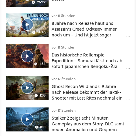
26:22
vor 11 Stunden
8 Jahre nach Release haut uns
Assassin's Creed Odyssey immer
14:45
noch um - Und ist jetzt sogar
besser!
vor 11 Stunden
Das historische Rollenspiel
Expeditions: Samurai lässt euch ab
1:34
sofort japanischen Sengoku-Ära
aufmischen - wahlweise mit Gewalt
oder Diplomatie
vor 17 Stunden
Ghost Recon Wildlands: 9 Jahre
nach Release bekommt der Taktik-
1:33
Shooter mit Last Rites nochmal ein
dickes Update
vor 17 Stunden
Stalker 2 zeigt acht Minuten
Gameplay aus dem Story-DLC samt
8:11
neuen Anomalien und Gegnern