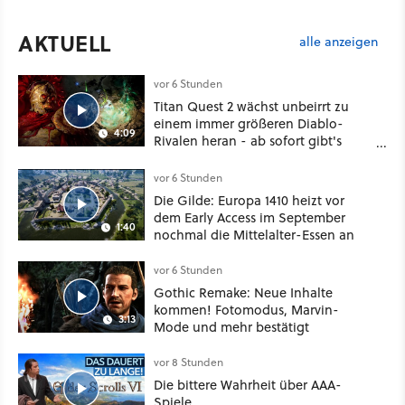
AKTUELL
alle anzeigen
vor 6 Stunden
Titan Quest 2 wächst unbeirrt zu
einem immer größeren Diablo-
4:09
Rivalen heran - ab sofort gibt's
sogar eine richtige Beschwörer-
Klasse
vor 6 Stunden
Die Gilde: Europa 1410 heizt vor
dem Early Access im September
1:40
nochmal die Mittelalter-Essen an
vor 6 Stunden
Gothic Remake: Neue Inhalte
kommen! Fotomodus, Marvin-
3:13
Mode und mehr bestätigt
vor 8 Stunden
Die bittere Wahrheit über AAA-
Spiele