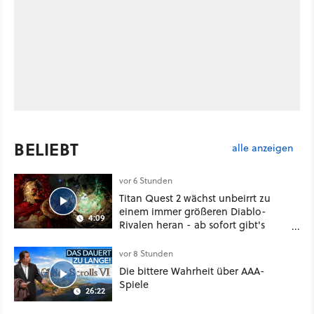
BELIEBT
alle anzeigen
vor 6 Stunden
Titan Quest 2 wächst unbeirrt zu
einem immer größeren Diablo-
4:09
Rivalen heran - ab sofort gibt's
sogar eine richtige Beschwörer-
Klasse
vor 8 Stunden
Die bittere Wahrheit über AAA-
Spiele
26:22