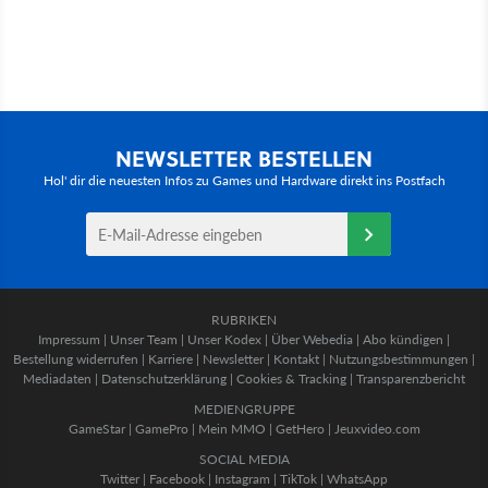
NEWSLETTER BESTELLEN
Hol' dir die neuesten Infos zu Games und Hardware direkt ins Postfach
RUBRIKEN
Impressum
|
Unser Team
|
Unser Kodex
|
Über Webedia
|
Abo kündigen
|
Bestellung widerrufen
|
Karriere
|
Newsletter
|
Kontakt
|
Nutzungsbestimmungen
|
Mediadaten
|
Datenschutzerklärung
|
Cookies & Tracking
|
Transparenzbericht
MEDIENGRUPPE
GameStar
|
GamePro
|
Mein MMO
|
GetHero
|
Jeuxvideo.com
SOCIAL MEDIA
Twitter
|
Facebook
|
Instagram
|
TikTok
|
WhatsApp