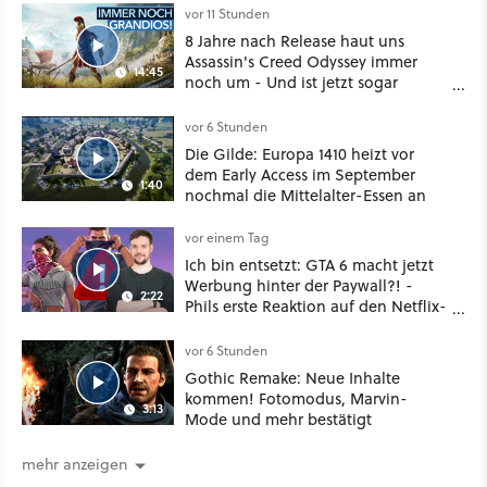
vor 11 Stunden
8 Jahre nach Release haut uns
Assassin's Creed Odyssey immer
14:45
noch um - Und ist jetzt sogar
besser!
vor 6 Stunden
Die Gilde: Europa 1410 heizt vor
dem Early Access im September
1:40
nochmal die Mittelalter-Essen an
vor einem Tag
Ich bin entsetzt: GTA 6 macht jetzt
Werbung hinter der Paywall?! -
2:22
Phils erste Reaktion auf den Netflix-
Deal
vor 6 Stunden
Gothic Remake: Neue Inhalte
kommen! Fotomodus, Marvin-
3:13
Mode und mehr bestätigt
mehr anzeigen