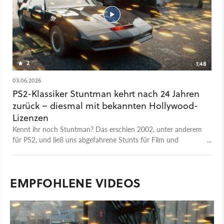
2
1:48
03.06.2026
PS2-Klassiker Stuntman kehrt nach 24 Jahren
zurück – diesmal mit bekannten Hollywood-
Lizenzen
Kennt ihr noch Stuntman? Das erschien 2002, unter anderem
für PS2, und ließ uns abgefahrene Stunts für Film und
Fernsehen nachstellen. 24 Jahre später wurde mit Stuntman:
Hollywood ein neuer Serienteil für PC, Xbox Series und PS5
angekündigt – und der lässt uns diesmal Stunts aus bekannten
EMPFOHLENE VIDEOS
Filmen wie The Fast and the Furious, Zurück in die Zukunft
oder Knight Rider nachstellen.